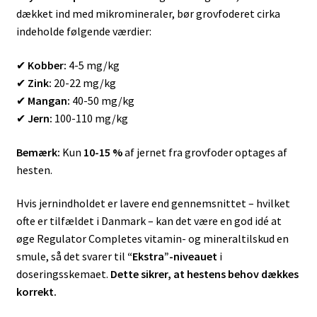
dækket ind med mikromineraler, bør grovfoderet cirka
indeholde følgende værdier:
✔
Kobber:
4-5 mg/kg
✔
Zink:
20-22 mg/kg
✔
Mangan:
40-50 mg/kg
✔
Jern:
100-110 mg/kg
Bemærk:
Kun
10-15 %
af jernet fra grovfoder optages af
hesten.
Hvis jernindholdet er lavere end gennemsnittet – hvilket
ofte er tilfældet i Danmark – kan det være en god idé at
øge Regulator Completes vitamin- og mineraltilskud en
smule, så det svarer til
“Ekstra”-niveauet
i
doseringsskemaet.
Dette sikrer, at hestens behov dækkes
korrekt.