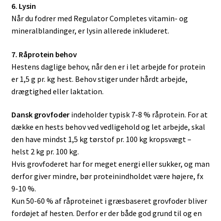
6. Lysin
Når du fodrer med Regulator Completes vitamin- og
mineralblandinger, er lysin allerede inkluderet.
7. Råprotein behov
Hestens daglige behov, når den er i let arbejde for protein
er 1,5 g pr. kg hest. Behov stiger under hårdt arbejde,
drægtighed eller laktation.
Dansk grovfoder
indeholder typisk 7-8 % råprotein. For at
dække en hests behov ved vedligehold og let arbejde, skal
den have mindst 1,5 kg tørstof pr. 100 kg kropsvægt –
helst 2 kg pr. 100 kg.
Hvis grovfoderet har for meget energi eller sukker, og man
derfor giver mindre, bør proteinindholdet være højere, fx
9-10 %.
Kun 50-60 % af råproteinet i græsbaseret grovfoder bliver
fordøjet af hesten. Derfor er der både god grund til og en