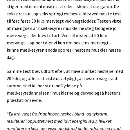
stiger med den intensitet, vi rider – skridt, trav, galop. De
seks dressur- og seks springtestheste blev ved næste test
tilført først 30 kilo mervægt ved vægtlodder. Testen viste
at mængden af mælkesyre i musklerne steg tidligere jo
mere vægt, der blev tilført. Ved tilførslen af 50 kilo
mervægt – og her taler vi kun om hestens mervægt –
kunne mælkesyren endda spores i hestens muskler næste
dag.
Samme test blev udført efter, at have slanket hestene med
20 kilo, og alle test viste utvetydigt, at hesten vægt ved
samme ridetid, har stor indflydelse på
mælkesyredannelsen i musklerne og derved også hestens
præstationsevne.
“
Ekstra vægt fra fx ophobet væske i blind- og tyktarm,
resulterer i oppustet hest med lavt energiniveau, hvilket
medfører en hest, der viser modstand under ridning, og hvad