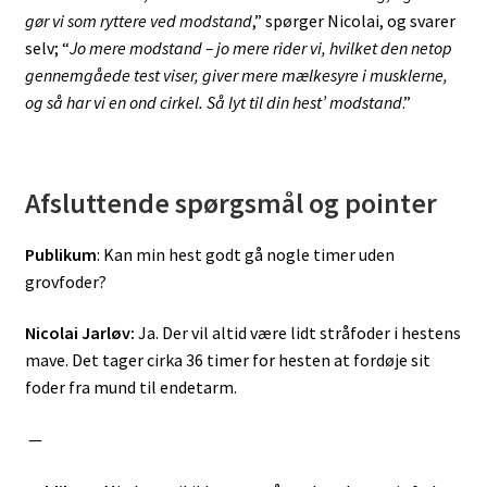
gør vi som ryttere ved modstand
,” spørger Nicolai, og svarer
selv; “
Jo mere modstand – jo mere rider vi, hvilket den netop
gennemgåede test viser, giver mere mælkesyre i musklerne,
og så har vi en ond cirkel. Så lyt til din hest’ modstand
.”
Afsluttende spørgsmål og pointer
Publikum
: Kan min hest godt gå nogle timer uden
grovfoder?
Nicolai Jarløv:
Ja. Der vil altid være lidt stråfoder i hestens
mave. Det tager cirka 36 timer for hesten at fordøje sit
foder fra mund til endetarm.
—