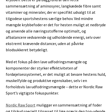
sammensætning af aminosyrer, langkædede fibre samt
vitaminer og mineraler, der er specifikt udvalgt til at
tilgodese sportshestens særlige behov. Ved mindre
mængde krybbefoder er det for hesten muligt at nedbryde
og anvende alle næringsstofferne optimalt, og
afbalancere vedvarende og udholdende energi, selv over
ekstremt krævende distancer, uden at påvirke
blodsukkeret betydeligt.
Med et fokus på den lave udfodringsmængde og
komponenter der styrker effektiviteten af
fordøjelsessystemet, er det muligt at bevare hestens huld,
muskelfylde og produktive egenskaber, selv i en
forholdsvis lav udfodringsmængde – dette er Nordic Raw
Sport’s vigtigste fokuspunkter.
Nordic Raw Sport
muliggør en sammensætning af foder
og tilskud specielt tilpasset til lige præcis den top-ydende