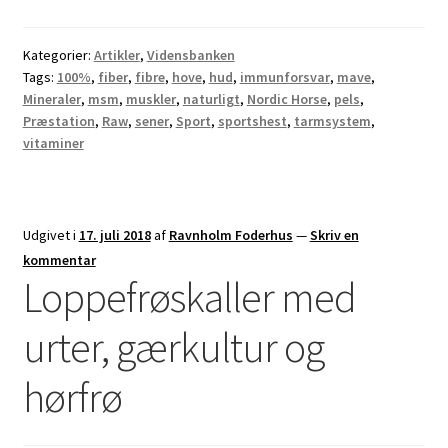
Kategorier:
Artikler
,
Vidensbanken
Tags:
100%
,
fiber
,
fibre
,
hove
,
hud
,
immunforsvar
,
mave
,
Mineraler
,
msm
,
muskler
,
naturligt
,
Nordic Horse
,
pels
,
Præstation
,
Raw
,
sener
,
Sport
,
sportshest
,
tarmsystem
,
vitaminer
Udgivet i
17. juli 2018
af
Ravnholm Foderhus
—
Skriv en
kommentar
Loppefrøskaller med
urter, gærkultur og
hørfrø