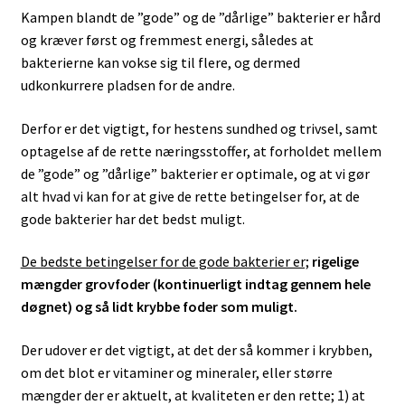
Kampen blandt de ”gode” og de ”dårlige” bakterier er hård
og kræver først og fremmest energi, således at
bakterierne kan vokse sig til flere, og dermed
udkonkurrere pladsen for de andre.
Derfor er det vigtigt, for hestens sundhed og trivsel, samt
optagelse af de rette næringsstoffer, at forholdet mellem
de ”gode” og ”dårlige” bakterier er optimale, og at vi gør
alt hvad vi kan for at give de rette betingelser for, at de
gode bakterier har det bedst muligt.
De bedste betingelser for de gode bakterier er;
rigelige
mængder grovfoder (kontinuerligt indtag gennem hele
døgnet) og så lidt krybbe foder som muligt.
Der udover er det vigtigt, at det der så kommer i krybben,
om det blot er vitaminer og mineraler, eller større
mængder der er aktuelt, at kvaliteten er den rette; 1) at