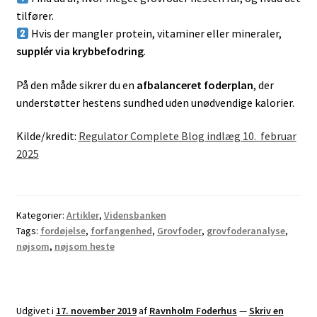
tilfører.
Hvis der mangler protein, vitaminer eller mineraler,
supplér via krybbefodring
.
På den måde sikrer du en
afbalanceret foderplan
, der
understøtter hestens sundhed uden unødvendige kalorier.
Kilde/kredit:
Regulator Complete Blog indlæg 10. februar
2025
Kategorier:
Artikler
,
Vidensbanken
Tags:
fordøjelse
,
forfangenhed
,
Grovfoder
,
grovfoderanalyse
,
nøjsom
,
nøjsom heste
Udgivet i
17. november 2019
af
Ravnholm Foderhus
—
Skriv en