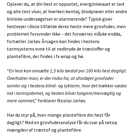
Oplever du, at din hest er oppustet, energiniveauet er lavt
og alle test viser, at hverken bentøj, blodprøver eller andre
kliniske undersøgelser er alarmerende? Typisk giver
hesteejer i disse tilfælde deres heste mere grovfoder, men
problemet forsvinder ikke – det forværres måske endda,
fortæller Jarløv. Årsagen kan findes i hestens
tarmsystems evne til at nedbryde de træstoffer og
plantefibre, der findes i fx wrap og hø.
“
En hest kan omsætte 1,5 kilo tørstof per 100 kilo hest dagligt.
Overfodrer man, er der risiko for, at ufordøjet grovfoder
samler sig i hestens blind- og tyktarm, hvor det trækker væske
ind i tarmsystemet, og hesten bliver tungere/mervægtig og
mere vommet
,” forklarer Nicolai Jarløv.
Har du styr på, hvor mange plantefibre din hest får
dagligt? Med en grovfoderanalyse får du svar på netop
mængden af træstof og plantefibre.