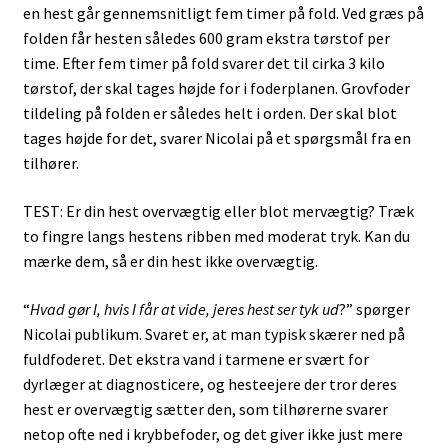
en hest går gennemsnitligt fem timer på fold. Ved græs på
folden får hesten således 600 gram ekstra tørstof per
time. Efter fem timer på fold svarer det til cirka 3 kilo
tørstof, der skal tages højde for i foderplanen. Grovfoder
tildeling på folden er således helt i orden. Der skal blot
tages højde for det, svarer Nicolai på et spørgsmål fra en
tilhører.
TEST: Er din hest overvægtig eller blot mervægtig? Træk
to fingre langs hestens ribben med moderat tryk. Kan du
mærke dem, så er din hest ikke overvægtig.
“
Hvad gør I, hvis I får at vide, jeres hest ser tyk ud
?” spørger
Nicolai publikum. Svaret er, at man typisk skærer ned på
fuldfoderet. Det ekstra vand i tarmene er svært for
dyrlæger at diagnosticere, og hesteejere der tror deres
hest er overvægtig sætter den, som tilhørerne svarer
netop ofte ned i krybbefoder, og det giver ikke just mere