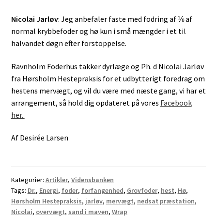
Nicolai Jarløv
: Jeg anbefaler faste med fodring af ⅛ af
normal krybbefoder og hø kun i små mængder i et til
halvandet døgn efter forstoppelse.
Ravnholm Foderhus takker dyrlæge og Ph. d Nicolai Jarløv
fra Hørsholm Hestepraksis for et udbytterigt foredrag om
hestens mervægt, og vil du være med næste gang, vi har et
arrangement, så hold dig opdateret på vores
Facebook
her.
Af Desirée Larsen
Kategorier:
Artikler
,
Vidensbanken
Tags:
Dr.
,
Energi
,
foder
,
forfangenhed
,
Grovfoder
,
hest
,
Hø
,
Hørsholm Hestepraksis
,
jarløv
,
mervægt
,
nedsat præstation
,
Nicolai
,
overvægt
,
sand i maven
,
Wrap