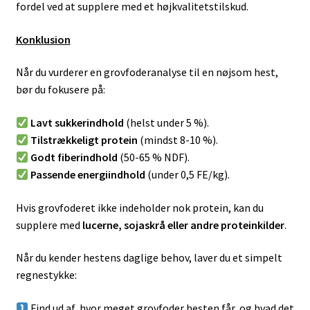
fordel ved at supplere med et højkvalitetstilskud.
Konklusion
Når du vurderer en grovfoderanalyse til en nøjsom hest,
bør du fokusere på:
Lavt sukkerindhold
(helst under 5 %).
Tilstrækkeligt protein
(mindst 8-10 %).
Godt fiberindhold
(50-65 % NDF).
Passende energiindhold
(under 0,5 FE/kg).
Hvis grovfoderet ikke indeholder nok protein, kan du
supplere med
lucerne, sojaskrå eller andre proteinkilder
.
Når du kender hestens daglige behov, laver du et simpelt
regnestykke:
Find ud af, hvor meget grovfoder hesten får, og hvad det