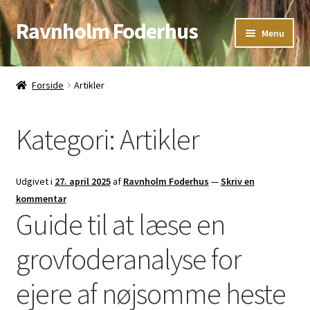
Ravnholm Foderhus
Spring
Spring
Menu
til
til
navigation
indhold
Åbningstider
Forside
Artikler
Kurv
Kategori:
Artikler
Udgivet i
27. april 2025
af
Ravnholm Foderhus
—
Skriv en
kommentar
Guide til at læse en
grovfoderanalyse for
ejere af nøjsomme heste