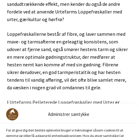
sandudtrækkende effekt, men kender du også de andre
fordele ved at anvende Urtefarms Loppefrøskaller med
urter, gærkultur og hørfrø?
Loppefrøskallerne består af fibre, og laver sammen med
mave- og tarmsafterne en geleagtig konsistens, som
udover at fjerne sand, også smører hestens tarm og sikrer
en mere optimale gødningstruktur, der medfører at
hesten nemt kan komme af med sin gødning. Fibrene
sikrer derudover, en god tarmperistaltik og har hesten
tendens til vandig afføring, vil det ofte blive samlet mere,
da væsken i nogen grad vil omdannes til gele.
I
Urtefarms Pelleterede Loppefrøskaller med Urter
er
også tilsat varmebehandlede hørfrø, der tilføre hesten
Administrer samtykke
essentielle fedtsyrer og har en slimdannede effekt, samt
tilfører hesten fibre.
For at give dig den bedste oplevelse bruger vi teknologier såsom cookies til at
gemme og/eller få adgang til enhedsoplysninger. Hvis du giver samtykke (at