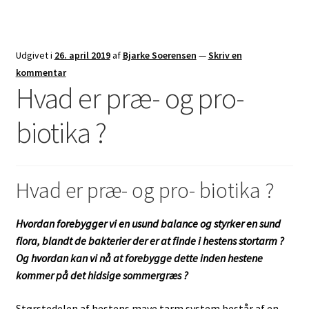
Udgivet i
26. april 2019
af
Bjarke Soerensen
—
Skriv en
kommentar
Hvad er præ- og pro-
biotika ?
Hvad er præ- og pro- biotika ?
Hvordan forebygger vi en usund balance og styrker en sund
flora, blandt de bakterier der er at finde i hestens stortarm ?
Og hvordan kan vi nå at forebygge dette inden hestene
kommer på det hidsige sommergræs ?
Størstedelen af hestens mave tarm system består af en