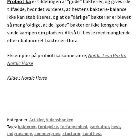
Probiotika
er tildelingen af “gode” bakterier, og gives i de
tilfælde, hvor det vurderes, at hestens bakterie-balance
ikke kan stabiliseres, og at de ”dårlige” bakterier er blevet
så mangfoldige, at de ”gode” bakterier ikke længere kan
vinde kampen om pladsen. Altså til heste med manglende
eller ubalanceret bakterier-flora.
Eksempler på probiotika kunne være;
Nordic Levu Pro fra
Nordic Horse
Kilde.: Nordic Horse
Kategorier:
Artikler
,
Vidensbanken
Tags:
bakterier
,
fordøjelse
,
forfangenhed
,
gærkultur
,
hest
,
indgræsning
,
sommergræs
,
stortarm
,
sund hest