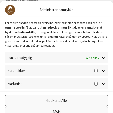
komme i overskud.
Administrer samtykke
Bank: Nordea / Reg: 2413 Konto nr. 6285 704 772
Mobilepay: 29630
For at give dig den bedste oplevelse bruger vi teknologier såsom cookies til at
gemme og/eller få adgang til enhedsoplysninger. Hvis du giver samtykke (at
trykke på
Godkend Alle
) til brugen af disse teknologier, kan vi behandle data
såsom browseradfærd eller unikke identifikatorer på dette websted. Hvis du ikke
giver dit samtykke (at trykke på
Afvis
) eller trækker dit samtykke tilbage, kan
visse funktioner blive påvirket negativt.
Funktionsdygtig
Altid aktiv
Privatlivspolitik
Statistikker
Statisti
Cookiepolitik
Marketing
Marketi
Godkend Alle
© Ravnholm Foderhus 2026
Afvis
Privatlivspolitik
Lavet med WooCommerce
.