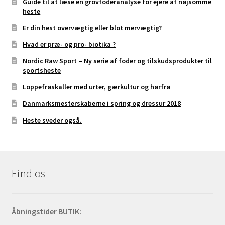
Guide til at læse en grovfoderanalyse for ejere af nøjsomme
heste
Er din hest overvægtig eller blot mervægtig?
Hvad er præ- og pro- biotika ?
Nordic Raw Sport – Ny serie af foder og tilskudsprodukter til
sportsheste
Loppefrøskaller med urter, gærkultur og hørfrø
Danmarksmesterskaberne i spring og dressur 2018
Heste sveder også.
Find os
Åbningstider BUTIK: