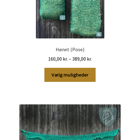
Hønet (Pose)
Prisinterval:
160,00
kr.
–
389,00
kr.
160,00 kr.
Dette
til
Vælg muligheder
vare
389,00 kr.
har
flere
varianter.
Mulighederne
kan
vælges
på