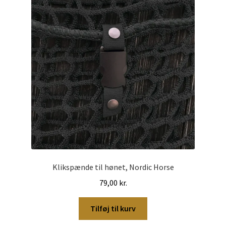
kan
vælges
på
varesiden
Klikspænde til hønet, Nordic Horse
79,00
kr.
Tilføj til kurv