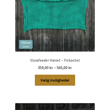
varesiden
Slowfeeder Hønet – Firkantet
Prisinterval:
359,00
kr.
–
565,00
kr.
359,00 kr.
Dette
til
Vælg muligheder
vare
565,00 kr.
har
flere
varianter.
Mulighederne