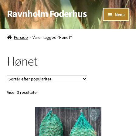
Ravnholm Foderhus
Spring
Spring
Menu
til
til
navigation
indhold
Åbningstider
Forside
Varer tagged “Hønet”
Kurv
Hønet
Sorteret
Viser 3 resultater
efter
popularitet