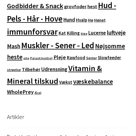
Hud -
Godbidder & Snack
grovfoder
hest
Pels - Hår - Hove
Hund
Hvalp
Hø
Hønet
immunforsvar
luftveje
Lucerne
Kat
Killing
kløe
Muskler - Sener - Led
Nøjsomme
Mash
heste
Pleje
Rawfood
Slowfeeder
Senior
olie
Parasit kontrol
Vitamin &
Udrensning
Tilbehør
strøelse
Mineral tilskud
væskebalance
Vækst
WholePrey
Æsel
Artikler