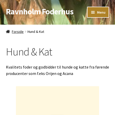
Ravnholm Foderhus
Spring
Spring
Menu
til
til
navigation
indhold
Åbningstider
Forside
Hund & Kat
Kurv
Hund & Kat
Kvalitets foder og godbidder til hunde og katte fra førende
producenter som f.eks Orijen og Acana