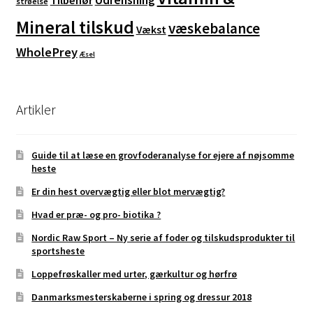
Tilbehør
strøelse
Mineral tilskud
væskebalance
Vækst
WholePrey
Æsel
Artikler
Guide til at læse en grovfoderanalyse for ejere af nøjsomme
heste
Er din hest overvægtig eller blot mervægtig?
Hvad er præ- og pro- biotika ?
Nordic Raw Sport – Ny serie af foder og tilskudsprodukter til
sportsheste
Loppefrøskaller med urter, gærkultur og hørfrø
Danmarksmesterskaberne i spring og dressur 2018