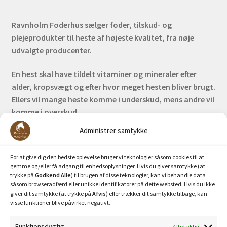
Ravnholm Foderhus sælger foder, tilskud- og
plejeprodukter til heste af højeste kvalitet, fra nøje
udvalgte producenter.
En hest skal have tildelt vitaminer og mineraler efter
alder, kropsvægt og efter hvor meget hesten bliver brugt.
Ellers vil mange heste komme i underskud, mens andre vil
komme i overskud.
Administrer samtykke
Bank: Nordea / Reg: 2413 Konto nr. 6285 704 772
Mobilepay: 29630
For at give dig den bedste oplevelse bruger vi teknologier såsom cookies til at
gemme og/eller få adgang til enhedsoplysninger. Hvis du giver samtykke (at
trykke på
Godkend Alle
) til brugen af disse teknologier, kan vi behandle data
såsom browseradfærd eller unikke identifikatorer på dette websted. Hvis du ikke
giver dit samtykke (at trykke på
Afvis
) eller trækker dit samtykke tilbage, kan
visse funktioner blive påvirket negativt.
Funktionsdygtig
Altid aktiv