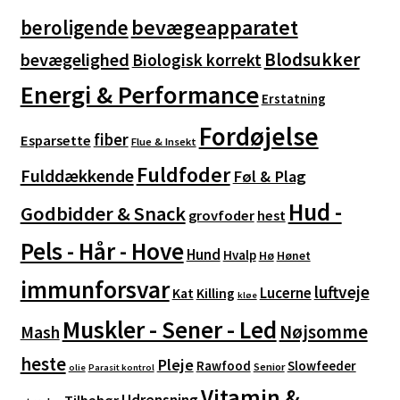
bevægeapparatet
beroligende
Blodsukker
bevægelighed
Biologisk korrekt
Energi & Performance
Erstatning
Fordøjelse
fiber
Esparsette
Flue & Insekt
Fuldfoder
Fulddækkende
Føl & Plag
Hud -
Godbidder & Snack
grovfoder
hest
Pels - Hår - Hove
Hund
Hvalp
Hø
Hønet
immunforsvar
luftveje
Lucerne
Kat
Killing
kløe
Muskler - Sener - Led
Nøjsomme
Mash
heste
Pleje
Rawfood
Slowfeeder
Senior
olie
Parasit kontrol
Vitamin &
Udrensning