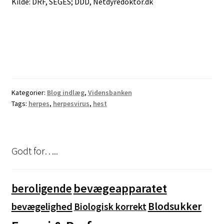
Kilde: DRF, SEGES; DDD, Netdyredoktor.dk
Kategorier:
Blog indlæg
,
Vidensbanken
Tags:
herpes
,
herpesvirus
,
hest
Godt for…..
bevægeapparatet
beroligende
Blodsukker
bevægelighed
Biologisk korrekt