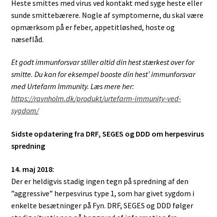
Heste smittes med virus ved kontakt med syge heste eller
sunde smittebærere. Nogle af symptomerne, du skal være
opmærksom på er feber, appetitløshed, hoste og
næseflåd.
Et godt immunforsvar stiller altid din hest stærkest over for
smitte.
Du kan for eksempel booste din hest’ immunforsvar
med Urtefarm Immunity. Læs mere her:
https://ravnholm.dk/produkt/urtefarm-immunity-ved-
sygdom/
Sidste opdatering fra DRF, SEGES og DDD om herpesvirus
spredning
14. maj 2018:
Der er heldigvis stadig ingen tegn på spredning af den
”aggressive” herpesvirus type 1, som har givet sygdom i
enkelte besætninger på Fyn. DRF, SEGES og DDD følger