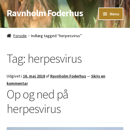
Ravnholm Foderhus
Spring
Spring
Menu
til
til
navigation
indhold
Åbningstider
Forside
Indlæg tagged “herpesvirus”
Kurv
Tag:
herpesvirus
Udgivet i
16. maj 2018
af
Ravnholm Foderhus
—
Skriv en
kommentar
Op og ned på
herpesvirus