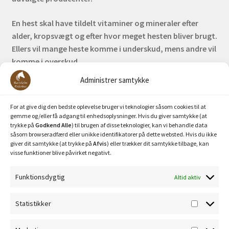
En hest skal have tildelt vitaminer og mineraler efter
alder, kropsvægt og efter hvor meget hesten bliver brugt.
Ellers vil mange heste komme i underskud, mens andre vil
komme i overskud.
Administrer samtykke
Bank: Nordea / Reg: 2413 Konto nr. 6285 704 772
Mobilepay: 29630
For at give dig den bedste oplevelse bruger vi teknologier såsom cookies til at
gemme og/eller få adgang til enhedsoplysninger. Hvis du giver samtykke (at
trykke på
Godkend Alle
) til brugen af disse teknologier, kan vi behandle data
såsom browseradfærd eller unikke identifikatorer på dette websted. Hvis du ikke
giver dit samtykke (at trykke på
Afvis
) eller trækker dit samtykke tilbage, kan
visse funktioner blive påvirket negativt.
Funktionsdygtig
Altid aktiv
Privatlivspolitik
Statistikker
Statisti
Cookiepolitik