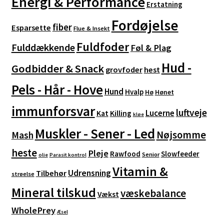
Energi & Performance
Erstatning
Fordøjelse
fiber
Esparsette
Flue & Insekt
Fuldfoder
Fulddækkende
Føl & Plag
Hud -
Godbidder & Snack
grovfoder
hest
Pels - Hår - Hove
Hund
Hvalp
Hø
Hønet
immunforsvar
luftveje
Lucerne
Kat
Killing
kløe
Muskler - Sener - Led
Nøjsomme
Mash
heste
Pleje
Rawfood
Slowfeeder
Senior
olie
Parasit kontrol
Vitamin &
Udrensning
Tilbehør
strøelse
Mineral tilskud
væskebalance
Vækst
WholePrey
Æsel