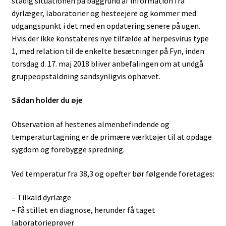
stadig situationen på baggrund af information fra
dyrlæger, laboratorier og hesteejere og kommer med
udgangspunkt i det med en opdatering senere på ugen.
Hvis der ikke konstateres nye tilfælde af herpesvirus type
1, med relation til de enkelte besætninger på Fyn, inden
torsdag d. 17. maj 2018 bliver anbefalingen om at undgå
gruppeopstaldning sandsynligvis ophævet.
Sådan holder du øje
Observation af hestenes almenbefindende og
temperaturtagning er de primære værktøjer til at opdage
sygdom og forebygge spredning.
Ved temperatur fra 38,3 og opefter bør følgende foretages:
– Tilkald dyrlæge
– Få stillet en diagnose, herunder få taget
laboratorieprøver