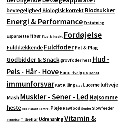
beroligende
Blodsukker
bevægelighed
Biologisk korrekt
Energi & Performance
Erstatning
Fordøjelse
fiber
Esparsette
Flue & Insekt
Fuldfoder
Fulddækkende
Føl & Plag
Hud -
Godbidder & Snack
grovfoder
hest
Pels - Hår - Hove
Hund
Hvalp
Hø
Hønet
immunforsvar
luftveje
Lucerne
Kat
Killing
kløe
Muskler - Sener - Led
Nøjsomme
Mash
heste
Pleje
Rawfood
Slowfeeder
Senior
olie
Parasit kontrol
Vitamin &
Udrensning
Tilbehør
strøelse