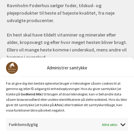
Ravnholm Foderhus sælger foder, tilskud- og
plejeprodukter til heste af højeste kvalitet, fra nøje
udvalgte producenter.
En hest skal have tildelt vitaminer og mineraler efter
alder, kropsvægt og efter hvor meget hesten bliver brugt.
Ellers vil mange heste komme i underskud, mens andre vil
komme i overskud.
Administrer samtykke
Bank: Nordea / Reg: 2413 Konto nr. 6285 704 772
Mobilepay: 29630
For at give dig den bedste oplevelse bruger vi teknologier såsom cookies til at
gemme og/eller få adgang til enhedsoplysninger. Hvis du giver samtykke (at
trykke på
Godkend Alle
) til brugen af disse teknologier, kan vi behandle data
såsom browseradfærd eller unikke identifikatorer på dette websted. Hvis du ikke
giver dit samtykke (at trykke på
Afvis
) eller trækker dit samtykke tilbage, kan
visse funktioner blive påvirket negativt.
Funktionsdygtig
Altid aktiv