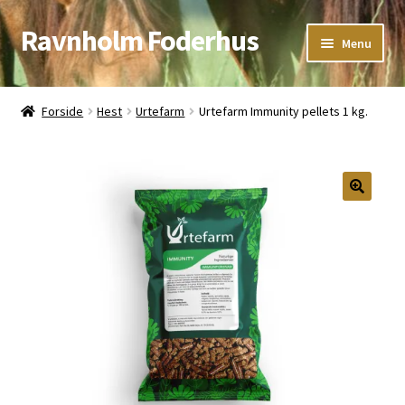
Ravnholm Foderhus
Spring
Spring
Menu
til
til
navigation
indhold
Åbningstider
Forside
Hest
Urtefarm
Urtefarm Immunity pellets 1 kg.
Kurv