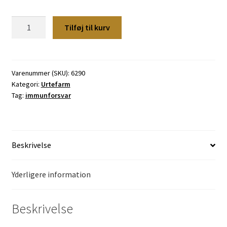
Urtefarm
Tilføj til kurv
Immunity
pellets
1
kg.
Varenummer (SKU):
6290
Kategori:
Urtefarm
antal
Tag:
immunforsvar
Beskrivelse
Yderligere information
Beskrivelse