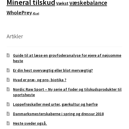
Mineral tilskud
væskebalance
Vækst
WholePrey
Æsel
Artikler
Guide til at læse en grovfoderanalyse for ejere af nøjsomme
heste
Er din hest overvægtig eller blot mervægtig?
Hvad er præ- og pro- biotika ?
Nordic Raw Sport – Ny serie af foder og tilskudsprodukter til
sportsheste
Loppefrøskaller med urter, gærkultur og hørfrø
Danmarksmesterskaberne i spring og dressur 2018
Heste sveder også.