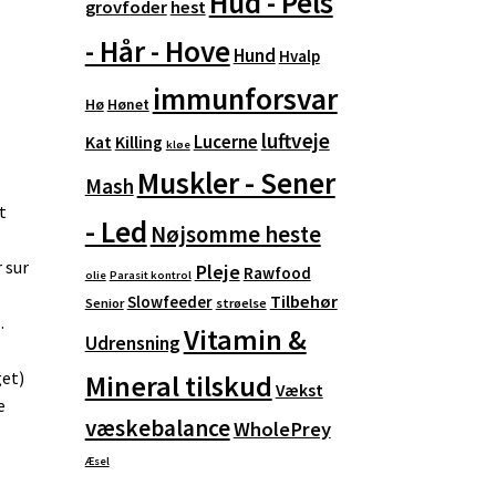
Hud - Pels
grovfoder
hest
- Hår - Hove
Hund
Hvalp
immunforsvar
Hø
Hønet
luftveje
Lucerne
Kat
Killing
kløe
Muskler - Sener
Mash
t
- Led
Nøjsomme heste
 sur
Pleje
Rawfood
olie
Parasit kontrol
Tilbehør
Slowfeeder
Senior
strøelse
.
Vitamin &
Udrensning
get)
Mineral tilskud
Vækst
e
væskebalance
WholePrey
Æsel