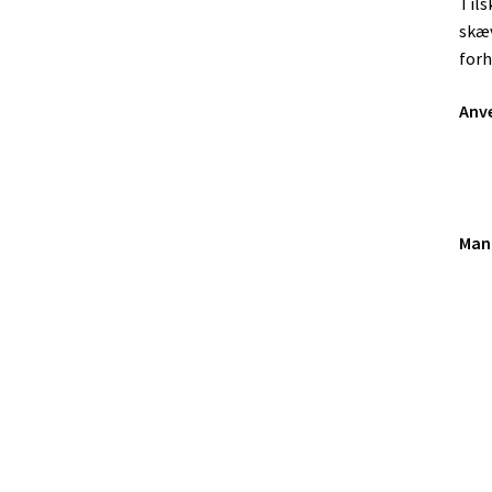
Tils
skæv
forh
Anve
Mang