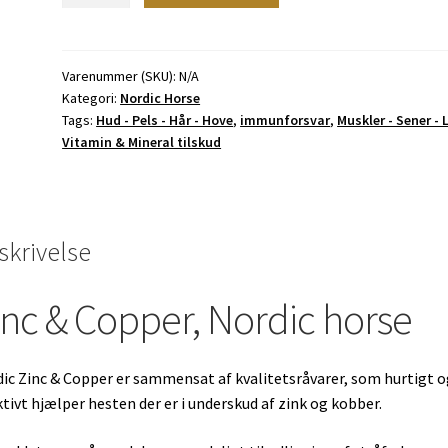
Copper,
Nordic
horse
Varenummer (SKU):
N/A
Kategori:
Nordic Horse
antal
Tags:
Hud - Pels - Hår - Hove
,
immunforsvar
,
Muskler - Sener - 
Vitamin & Mineral tilskud
skrivelse
inc & Copper, Nordic horse
ic Zinc & Copper er sammensat af kvalitetsråvarer, som hurtigt o
ktivt hjælper hesten der er i underskud af zink og kobber.