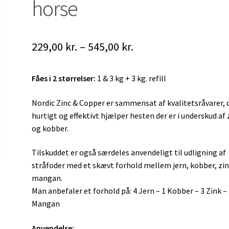
horse
Prisinterval:
229,00
kr.
–
545,00
kr.
229,00 kr.
Fåes i 2 størrelser:
1 & 3 kg + 3 kg. refill
til
545,00 kr.
Nordic Zinc & Copper er sammensat af kvalitetsråvarer, 
hurtigt og effektivt hjælper hesten der er i underskud af 
og kobber.
Tilskuddet er også særdeles anvendeligt til udligning af
stråfoder med et skævt forhold mellem jern, kobber, zi
mangan.
Man anbefaler et forhold på: 4 Jern – 1 Kobber – 3 Zink –
Mangan
Anvendelse: