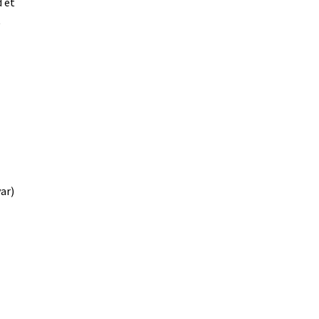
d et
t
ar)