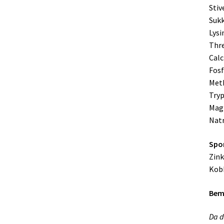
Stiv
Sukk
Lysi
Thre
Calc
Fosf
Meth
Try
Mag
Natr
Spor
Zink
Kobb
Bemæ
Da d