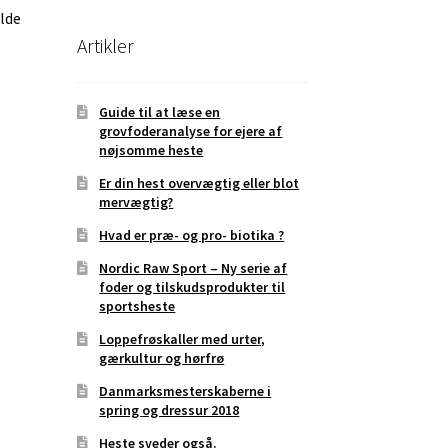
olde
Artikler
Guide til at læse en
grovfoderanalyse for ejere af
nøjsomme heste
Er din hest overvægtig eller blot
mervægtig?
Hvad er præ- og pro- biotika ?
Nordic Raw Sport – Ny serie af
foder og tilskudsprodukter til
sportsheste
Loppefrøskaller med urter,
gærkultur og hørfrø
Danmarksmesterskaberne i
spring og dressur 2018
Heste sveder også.