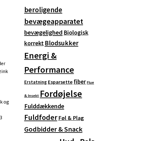
beroligende
bevægeapparatet
bevægelighed
Biologisk
Blodsukker
korrekt
Energi &
der
Performance
zink
fiber
Esparsette
Erstatning
Flue
Fordøjelse
& Insekt
nk og
Fulddækkende
Fuldfoder
 3
Føl & Plag
Godbidder & Snack