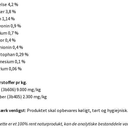
else 4,2 %
er 3,8 %
n 1,14 %
onin 0,9 %
ium 0,7 %
or 0,4 %
ionin 0,4 %
ptophan 0,29 %
nesium 0,1 %
ium 0,06 %
stoffer pr kg.
 (3b606) 9.000 mg/kg
er (3b405) 2.300 mg/kg
rk venligst:
Produktet skal opbevares køligt, tørt og hygiejnisk.
ette er et 100% rent naturprodukt, kan de analytiske bestanddele var