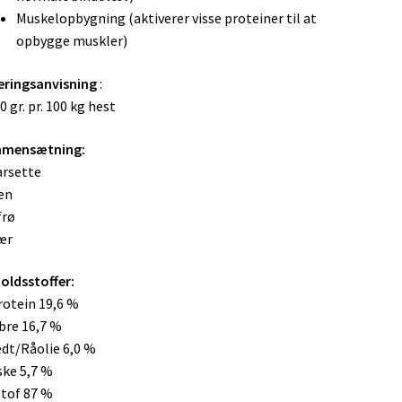
Muskelopbygning (aktiverer visse proteiner til at
opbygge muskler)
eringsanvisning
:
10 gr. pr. 100 kg hest
mensætning:
rsette
en
frø
ær
oldsstoffer:
otein 19,6 %
bre 16,7 %
dt/Råolie 6,0 %
ke 5,7 %
tof 87 %