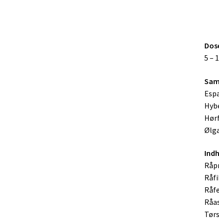
Dos
5 – 
Sam
Espa
Hyb
Hør
Ølg
Indh
Råpr
Råfi
Råfe
Råas
Tørs