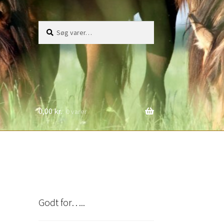
Søg
Søg
efter:
0,00
kr.
0 varer
Godt for…..