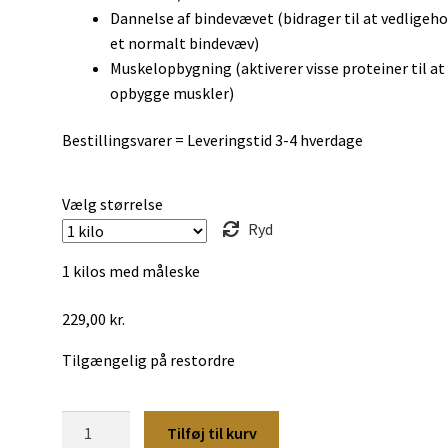
Dannelse af bindevævet (bidrager til at vedligeh
et normalt bindevæv)
Muskelopbygning (aktiverer visse proteiner til at
opbygge muskler)
Bestillingsvarer = Leveringstid 3-4 hverdage
Vælg størrelse
Ryd
1 kilos med måleske
229,00
kr.
Tilgængelig på restordre
Zinc
Tilføj til kurv
&