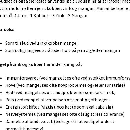
kuddet er også særdeles anvendeligt til udligning af stråfoder me
t forhold mellem jern, kobber, zink og mangan. Man anbefaler e
old på: 4 Jern – 1 Kobber – 3 Zink – 3 Mangan
ndelse:
Som tilskud ved zink/kobber mangel
Som udligning ved stråfoder højt på jern og/eller mangan
el på zink og kobber har indvirkning på:
Immunforsvaret (ved mangel ses ofte ved svækket immunforsv
Hove (ved mangel ses ofte hovproblemer og/eller sur stråle)
Hud (ved mangel ses ofte hudproblemer som f.eks. muk)
Pels (ved mangel bliver pelsen ofte mat og afbleget)
Energistofskiftet (vigtigt hos heste som skal tabe sig)
Nervesystemet (ved mangel ses ofte dårlig stress tolerance)
Dannelse af bindevævet (bidrager til at vedligeholde et
normalt bindevæv)