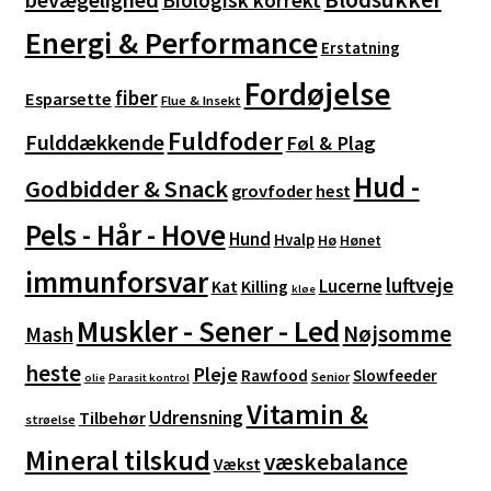
Energi & Performance
Erstatning
Fordøjelse
fiber
Esparsette
Flue & Insekt
Fuldfoder
Fulddækkende
Føl & Plag
Hud -
Godbidder & Snack
grovfoder
hest
Pels - Hår - Hove
Hund
Hvalp
Hø
Hønet
immunforsvar
luftveje
Lucerne
Kat
Killing
kløe
Muskler - Sener - Led
Nøjsomme
Mash
heste
Pleje
Rawfood
Slowfeeder
Senior
olie
Parasit kontrol
Vitamin &
Udrensning
Tilbehør
strøelse
Mineral tilskud
væskebalance
Vækst