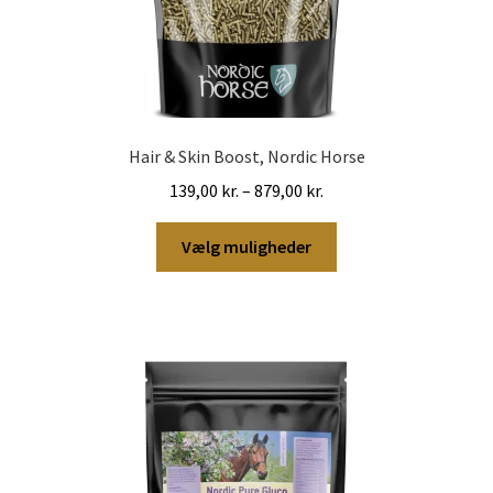
Hair & Skin Boost, Nordic Horse
Prisinterval:
139,00
kr.
–
879,00
kr.
139,00 kr.
Dette
til
Vælg muligheder
vare
879,00 kr.
har
flere
varianter.
Mulighederne
kan
vælges
på
varesiden