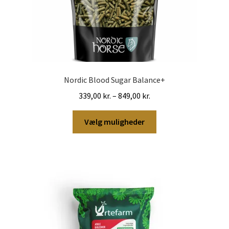
Nordic Blood Sugar Balance+
Prisinterval:
339,00
kr.
–
849,00
kr.
339,00 kr.
Dette
til
Vælg muligheder
vare
849,00 kr.
har
flere
varianter.
Mulighederne
kan
vælges
på