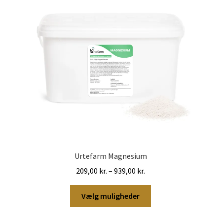
kan
vælges
på
varesiden
Urtefarm Magnesium
Prisinterval:
209,00
kr.
–
939,00
kr.
209,00 kr.
Dette
til
Vælg muligheder
vare
939,00 kr.
har