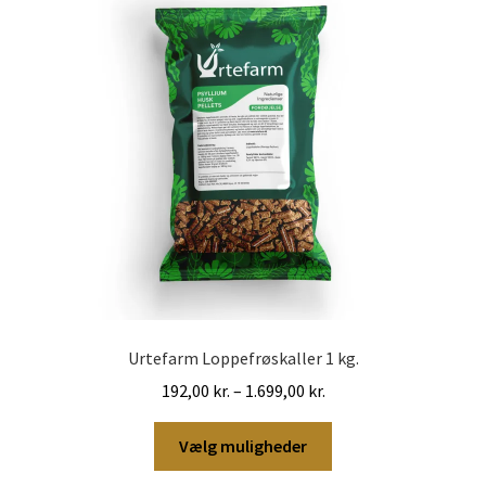
Urtefarm Loppefrøskaller 1 kg.
Prisinterval:
192,00
kr.
–
1.699,00
kr.
192,00 kr.
Dette
til
Vælg muligheder
vare
1.699,00 kr.