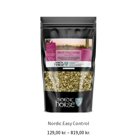
flere
varianter.
Mulighederne
kan
vælges
på
varesiden
Nordic Easy Control
Prisinterval:
129,00
kr.
–
819,00
kr.