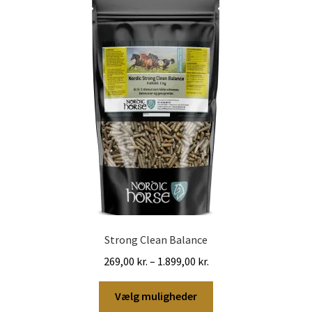
Strong Clean Balance
Prisinterval:
269,00
kr.
–
1.899,00
kr.
269,00 kr.
Dette
til
Vælg muligheder
vare