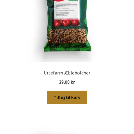
varesiden
Urtefarm Æblebolcher
39,00
kr.
Tilføj til kurv