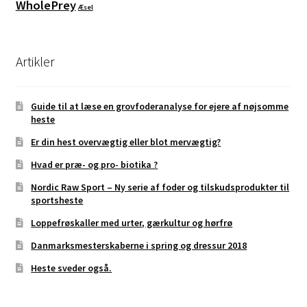
WholePrey
Æsel
Artikler
Guide til at læse en grovfoderanalyse for ejere af nøjsomme
heste
Er din hest overvægtig eller blot mervægtig?
Hvad er præ- og pro- biotika ?
Nordic Raw Sport – Ny serie af foder og tilskudsprodukter til
sportsheste
Loppefrøskaller med urter, gærkultur og hørfrø
Danmarksmesterskaberne i spring og dressur 2018
Heste sveder også.