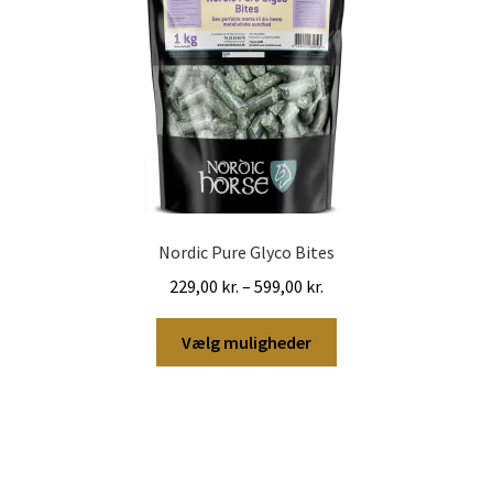
Nordic Pure Glyco Bites
Prisinterval:
229,00
kr.
–
599,00
kr.
229,00 kr.
Dette
til
Vælg muligheder
vare
599,00 kr.
har
flere
varianter.
Mulighederne