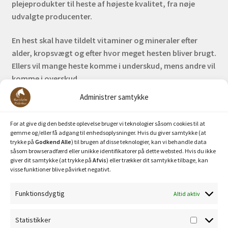
plejeprodukter til heste af højeste kvalitet, fra nøje
udvalgte producenter.
En hest skal have tildelt vitaminer og mineraler efter
alder, kropsvægt og efter hvor meget hesten bliver brugt.
Ellers vil mange heste komme i underskud, mens andre vil
komme i overskud.
Administrer samtykke
Bank: Nordea / Reg: 2413 Konto nr. 6285 704 772
Mobilepay: 29630
For at give dig den bedste oplevelse bruger vi teknologier såsom cookies til at
gemme og/eller få adgang til enhedsoplysninger. Hvis du giver samtykke (at
trykke på
Godkend Alle
) til brugen af disse teknologier, kan vi behandle data
såsom browseradfærd eller unikke identifikatorer på dette websted. Hvis du ikke
giver dit samtykke (at trykke på
Afvis
) eller trækker dit samtykke tilbage, kan
visse funktioner blive påvirket negativt.
Funktionsdygtig
Altid aktiv
Privatlivspolitik
Statistikker
Statisti
Cookiepolitik