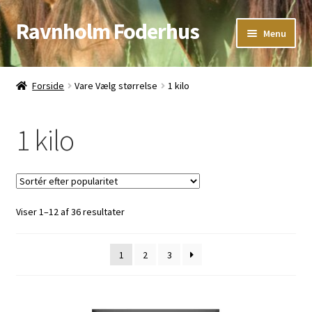
Ravnholm Foderhus
Spring
Spring
Menu
til
til
navigation
indhold
Åbningstider
Forside
Vare Vælg størrelse
1 kilo
Kurv
1 kilo
Sorteret
Viser 1–12 af 36 resultater
efter
popularitet
1
2
3