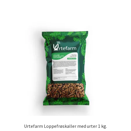
1.899,00 kr.
har
flere
varianter.
Mulighederne
kan
vælges
på
varesiden
Urtefarm Loppefrøskaller med urter 1 kg.