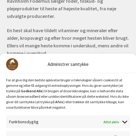
Ravnholm Foderhus sælger foder, tilskud- og
plejeprodukter til heste af højeste kvalitet, fra nøje
udvalgte producenter.
En hest skal have tildelt vitaminer og mineraler efter
alder, kropsvægt og efter hvor meget hesten bliver brugt.
Ellers vil mange heste komme i underskud, mens andre vil
komme i overskud.
Administrer samtykke
Bank: Nordea / Reg: 2413 Konto nr. 6285 704 772
Mobilepay: 29630
For at give dig den bedste oplevelse bruger vi teknologier såsom cookies til at
gemme og/eller få adgang til enhedsoplysninger. Hvis du giver samtykke (at
trykke på
Godkend Alle
) til brugen af disse teknologier, kan vi behandle data
såsom browseradfærd eller unikke identifikatorer på dette websted. Hvis du ikke
giver dit samtykke (at trykke på
Afvis
) eller trækker dit samtykke tilbage, kan
visse funktioner blive påvirket negativt.
Funktionsdygtig
Altid aktiv
Privatlivspolitik