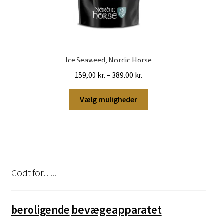
Ice Seaweed, Nordic Horse
Prisinterval:
159,00
kr.
–
389,00
kr.
159,00 kr.
Dette
til
Vælg muligheder
vare
389,00 kr.
har
flere
varianter.
Mulighederne
kan
Godt for…..
vælges
på
varesiden
bevægeapparatet
beroligende