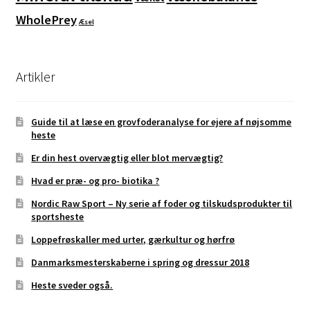
WholePrey
Æsel
Artikler
Guide til at læse en grovfoderanalyse for ejere af nøjsomme
heste
Er din hest overvægtig eller blot mervægtig?
Hvad er præ- og pro- biotika ?
Nordic Raw Sport – Ny serie af foder og tilskudsprodukter til
sportsheste
Loppefrøskaller med urter, gærkultur og hørfrø
Danmarksmesterskaberne i spring og dressur 2018
Heste sveder også.