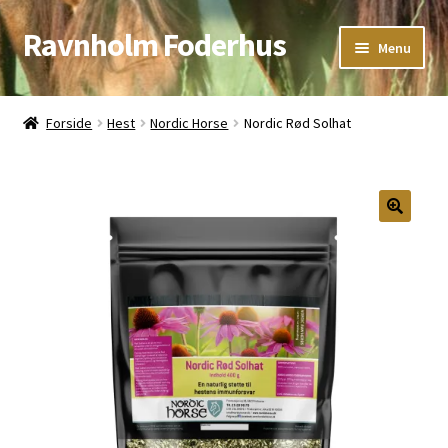
Ravnholm Foderhus
Spring
Spring
Menu
til
til
navigation
indhold
Åbningstider
Forside
Hest
Nordic Horse
Nordic Rød Solhat
Kurv