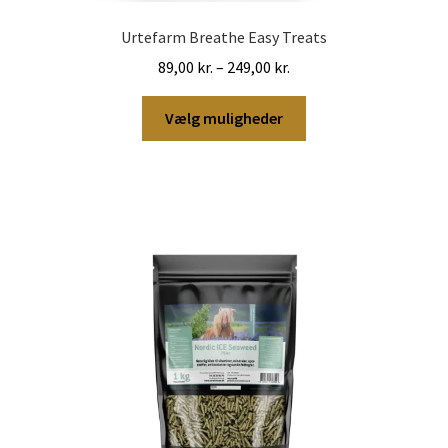
Urtefarm Breathe Easy Treats
Prisinterval:
89,00
kr.
–
249,00
kr.
89,00 kr.
Dette
til
Vælg muligheder
vare
249,00 kr.
har
flere
varianter.
Mulighederne
kan
vælges
på
varesiden