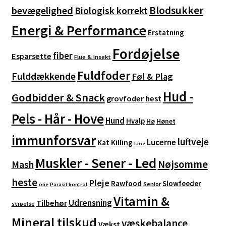
Blodsukker
bevægelighed
Biologisk korrekt
Energi & Performance
Erstatning
Fordøjelse
fiber
Esparsette
Flue & Insekt
Fuldfoder
Fulddækkende
Føl & Plag
Hud -
Godbidder & Snack
grovfoder
hest
Pels - Hår - Hove
Hund
Hvalp
Hø
Hønet
immunforsvar
luftveje
Lucerne
Kat
Killing
kløe
Muskler - Sener - Led
Nøjsomme
Mash
heste
Pleje
Rawfood
Slowfeeder
Senior
olie
Parasit kontrol
Vitamin &
Udrensning
Tilbehør
strøelse
Mineral tilskud
væskebalance
Vækst