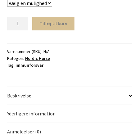
Nordic
Tilføj til kurv
Rød
Solhat
antal
Varenummer (SKU):
N/A
Kategori:
Nordic Horse
Tag:
immunforsvar
Beskrivelse
Yderligere information
Anmeldelser (0)