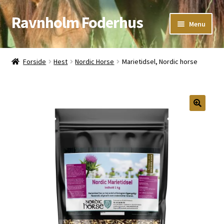
Ravnholm Foderhus
Spring
Spring
Menu
til
til
navigation
indhold
Åbningstider
Forside
Hest
Nordic Horse
Marietidsel, Nordic horse
Kurv