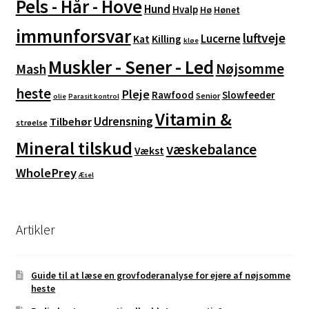
Pels - Hår - Hove
Hund
Hvalp
Hø
Hønet
immunforsvar
luftveje
Lucerne
Kat
Killing
kløe
Muskler - Sener - Led
Nøjsomme
Mash
heste
Pleje
Rawfood
Slowfeeder
Senior
olie
Parasit kontrol
Vitamin &
Udrensning
Tilbehør
strøelse
Mineral tilskud
væskebalance
Vækst
WholePrey
Æsel
Artikler
Guide til at læse en grovfoderanalyse for ejere af nøjsomme
heste