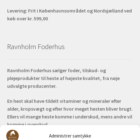
Levering:
Frit i Københavnsområdet og Nordsjælland ved
køb over kr. 599,00
Ravnholm Foderhus
Ravnholm Foderhus sælger foder, tilskud- og
plejeprodukter til heste af højeste kvalitet, fra nøje
udvalgte producenter.
En hest skal have tildelt vitaminer og mineraler efter
alder, kropsvægt og efter hvor meget hesten bliver brugt.
Ellers vil mange heste komme i underskud, mens andre vil
komme i overskud.
Administrer samtykke
Bank: Nordea / Reg: 2413 Konto nr. 6285 704 772