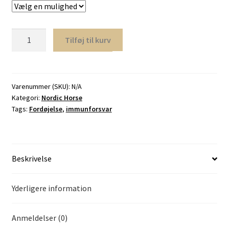
Marietidsel,
Tilføj til kurv
Nordic
horse
antal
Varenummer (SKU):
N/A
Kategori:
Nordic Horse
Tags:
Fordøjelse
,
immunforsvar
Beskrivelse
Yderligere information
Anmeldelser (0)