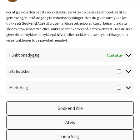
Mobilepay: 29630
For at give dig den bedste oplevelse bruger vi teknologier såsom cookies til at
gemme og/eller få adgang til enhedsoplysninger. Hvis du giver samtykke (at
trykke på
Godkend Alle
) til brugen af disse teknologier, kan vi behandle data
såsom browseradfærd eller unikke identifikatorer på dette websted. Hvis du ikke
giver dit samtykke (at trykke på
Afvis
) eller trækker dit samtykke tilbage, kan
visse funktioner blive påvirket negativt.
Funktionsdygtig
Altid aktiv
Privatlivspolitik
Statistikker
Statisti
Cookiepolitik
Marketing
Marketi
Godkend Alle
© Ravnholm Foderhus 2026
Afvis
Privatlivspolitik
Lavet med WooCommerce
.
Gem Valg