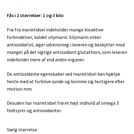
159,00 kr.
Fås i 2 størrelser: 1 og 3 kilo
til
429,00 kr.
Frø fra marietidsel indeholder mange bioaktive
forbindelser, kaldet silymarin. Silymarin virker
antioxidativt, øger udrensning i leveren og beskytter mod
mangel på det vigtige antioxidant glutathion, som leveren
indeholder mere af end andre organer.
De antioxidante egenskaber ved marietidsel kan hjælpe
heste med at forblive sunde og komme sig hurtigere efter
motion mm.
Desuden har marietidsel frø et højt indhold af omega 3
fedtsyrer og antioxidanter.
Vælg størrelse