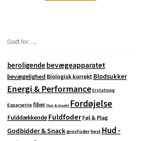
999,00 kr.
har
flere
varianter.
Mulighederne
kan
Godt for…..
vælges
på
varesiden
bevægeapparatet
beroligende
Blodsukker
bevægelighed
Biologisk korrekt
Energi & Performance
Erstatning
Fordøjelse
fiber
Esparsette
Flue & Insekt
Fuldfoder
Fulddækkende
Føl & Plag
Hud -
Godbidder & Snack
grovfoder
hest