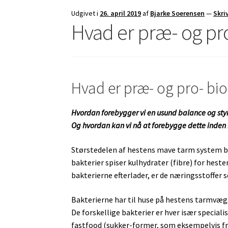
Udgivet i
26. april 2019
af
Bjarke Soerensen
—
Skri
Hvad er præ- og pro
Hvad er præ- og pro- bio
Hvordan forebygger vi en usund balance og styrke
Og hvordan kan vi nå at forebygge dette inde
Størstedelen af hestens mave tarm system be
bakterier spiser kulhydrater (fibre) for heste
bakterierne efterlader, er de næringsstoffer
Bakterierne har til huse på hestens tarmvæg,
De forskellige bakterier er hver især specialis
fastfood (sukker-former, som eksempelvis f