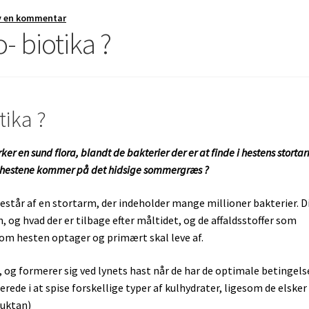
v en kommentar
- biotika ?
tika ?
r en sund flora, blandt de bakterier der er at finde i hestens storta
n hestene kommer på det hidsige sommergræs ?
står af en stortarm, der indeholder mange millioner bakterier. D
n, og hvad der er tilbage efter måltidet, og de affaldsstoffer som
 som hesten optager og primært skal leve af.
 og formerer sig ved lynets hast når de har de optimale betingelse
erede i at spise forskellige typer af kulhydrater, ligesom de elsker
ruktan)