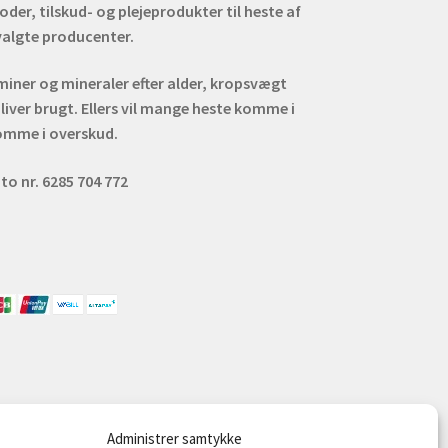
er, tilskud- og plejeprodukter til heste af
dvalgte producenter.
aminer og mineraler efter alder, kropsvægt
liver brugt. Ellers vil mange heste komme i
omme i overskud.
to nr. 6285 704 772
Administrer samtykke