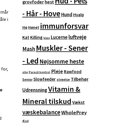
Hud - Pels
grovfoder
hest
- Hår - Hove
ormår
Hund
Hvalp
åle i
immunforsvar
Hø
Hønet
luftveje
Lucerne
Kat
Killing
kløe
Muskler - Sener
Mash
- Led
Nøjsomme heste
 for,
Pleje
Rawfood
olie
Parasit kontrol
Tilbehør
Slowfeeder
Senior
strøelse
Vitamin &
le
Udrensning
Mineral tilskud
Vækst
væskebalance
WholePrey
d
Æsel