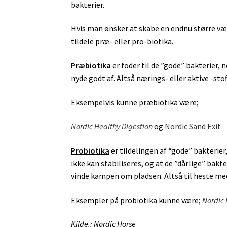
bakterier.
Hvis man ønsker at skabe en endnu større væk
tildele præ- eller pro-biotika.
Præbiotika
er foder til de ”gode” bakterier, 
nyde godt af. Altså nærings- eller aktive -st
Eksempelvis kunne præbiotika være;
Nordic Healthy
Digestion
og
Nordic Sand Exit
Probiotika
er tildelingen af “gode” bakterier
ikke kan stabiliseres, og at de ”dårlige” bak
vinde kampen om pladsen. Altså til heste me
Eksempler på probiotika kunne være;
Nordic 
Kilde.: Nordic Horse