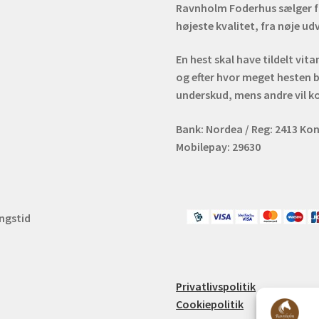
Ravnholm Foderhus sælger fod
højeste kvalitet, fra nøje u
En hest skal have tildelt vit
og efter hvor meget hesten b
underskud, mens andre vil k
Bank: Nordea / Reg: 2413 Kon
Mobilepay: 29630
ingstid
m
Privatlivspolitik
Cookiepolitik