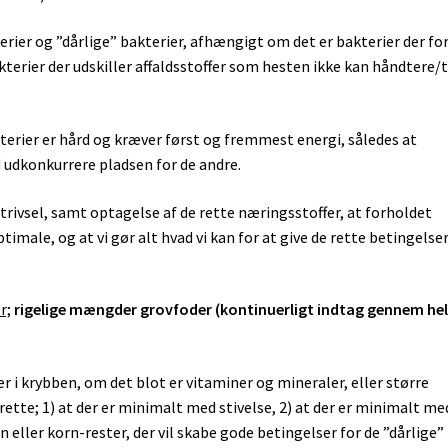
erier og ”dårlige” bakterier, afhængigt om det er bakterier der f
kterier der udskiller affaldsstoffer som hesten ikke kan håndtere/t
erier er hård og kræver først og fremmest energi, således at
d udkonkurrere pladsen for de andre.
 trivsel, samt optagelse af de rette næringsstoffer, at forholdet
imale, og at vi gør alt hvad vi kan for at give de rette betingelser
r;
rigelige mængder grovfoder (kontinuerligt indtag gennem he
er i krybben, om det blot er vitaminer og mineraler, eller større
rette; 1) at der er minimalt med stivelse, 2) at der er minimalt me
n eller korn-rester, der vil skabe gode betingelser for de ”dårlige”