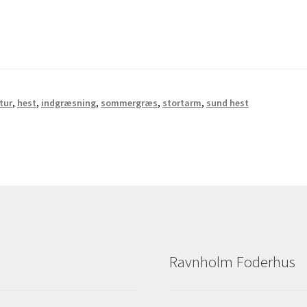
tur
,
hest
,
indgræsning
,
sommergræs
,
stortarm
,
sund hest
Ravnholm Foderhus