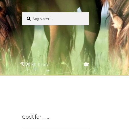
Søg
Søg
efter:
0,00
kr.
0 varer
Godt for…..