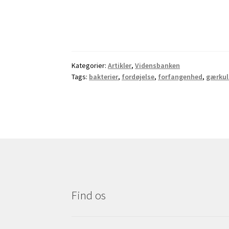
Kategorier:
Artikler
,
Vidensbanken
Tags:
bakterier
,
fordøjelse
,
forfangenhed
,
gærkul
Find os