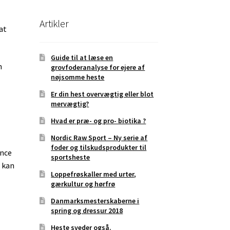
Artikler
at
Guide til at læse en
n
grovfoderanalyse for ejere af
nøjsomme heste
Er din hest overvægtig eller blot
mervægtig?
Hvad er præ- og pro- biotika ?
Nordic Raw Sport – Ny serie af
foder og tilskudsprodukter til
ance
sportsheste
e kan
Loppefrøskaller med urter,
gærkultur og hørfrø
Danmarksmesterskaberne i
spring og dressur 2018
Heste sveder også.