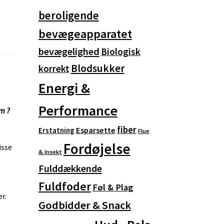
beroligende
bevægeapparatet
bevægelighed
Biologisk
Blodsukker
korrekt
Energi &
Performance
rm ?
fiber
Esparsette
Erstatning
Flue
Fordøjelse
isse
& Insekt
Fulddækkende
Fuldfoder
Føl & Plag
r.
Godbidder & Snack