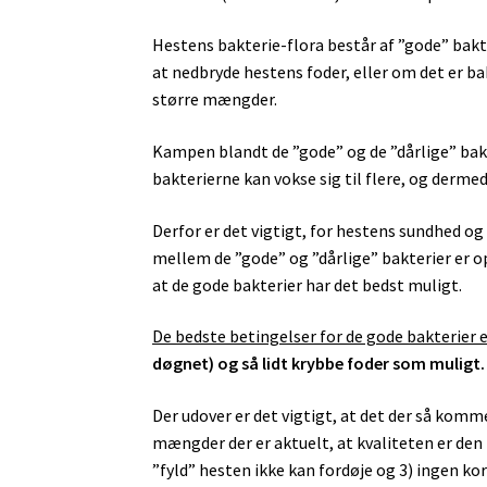
Hestens bakterie-flora består af ”gode” bakt
at nedbryde hestens foder, eller om det er ba
større mængder.
Kampen blandt de ”gode” og de ”dårlige” bakt
bakterierne kan vokse sig til flere, og derme
Derfor er det vigtigt, for hestens sundhed og
mellem de ”gode” og ”dårlige” bakterier er opt
at de gode bakterier har det bedst muligt.
De bedste betingelser for de gode bakterier e
døgnet) og så lidt krybbe foder som muligt.
Der udover er det vigtigt, at det der så komm
mængder der er aktuelt, at kvaliteten er den 
”fyld” hesten ikke kan fordøje og 3) ingen kor