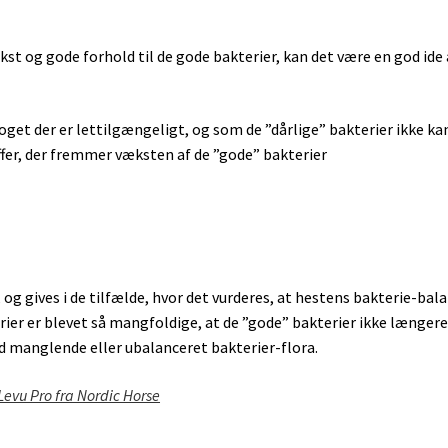
st og gode forhold til de gode bakterier, kan det være en god ide 
noget der er lettilgængeligt, og som de ”dårlige” bakterier ikke ka
offer, der fremmer væksten af de ”gode” bakterier
, og gives i de tilfælde, hvor det vurderes, at hestens bakterie-bal
terier er blevet så mangfoldige, at de ”gode” bakterier ikke længer
d manglende eller ubalanceret bakterier-flora.
Levu Pro fra Nordic Horse