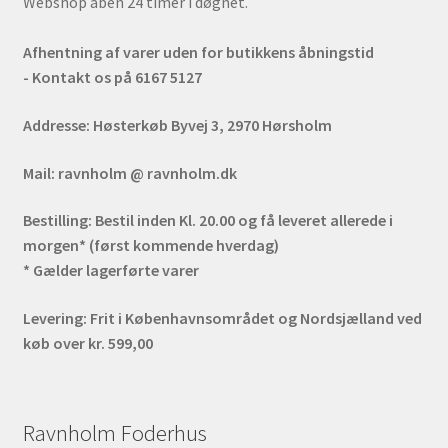
Webshop åben 24 timer i døgnet.
Afhentning af varer uden for butikkens åbningstid
- Kontakt os på 6167 5127
Addresse:
Høsterkøb Byvej 3, 2970 Hørsholm
Mail:
ravnholm @ ravnholm.dk
Bestilling:
Bestil inden Kl. 20.00 og få leveret allerede i
morgen* (først kommende hverdag)
* Gælder lagerførte varer
Levering:
Frit i Københavnsområdet og Nordsjælland ved
køb over kr. 599,00
Ravnholm Foderhus