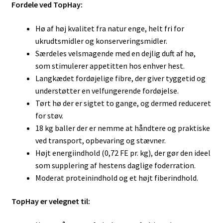
Fordele ved TopHay:
Hø af høj kvalitet fra natur enge, helt fri for
ukrudtsmidler og konserveringsmidler.
Særdeles velsmagende med en dejlig duft af hø,
som stimulerer appetitten hos enhver hest.
Langkædet fordøjelige fibre, der giver tyggetid og
understøtter en velfungerende fordøjelse.
Tørt hø der er sigtet to gange, og dermed reduceret
for støv.
18 kg baller der er nemme at håndtere og praktiske
ved transport, opbevaring og stævner.
Højt energiindhold (0,72 FE pr. kg), der gør den ideel
som supplering af hestens daglige foderration.
Moderat proteinindhold og et højt fiberindhold.
TopHay er velegnet til: