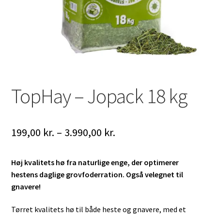
TopHay – Jopack 18 kg
Prisinterval:
199,00
kr.
–
3.990,00
kr.
199,00 kr.
Høj kvalitets hø fra naturlige enge, der optimerer
til
hestens daglige grovfoderration. Også velegnet til
3.990,00 kr.
gnavere!
Tørret kvalitets hø til både heste og gnavere, med et