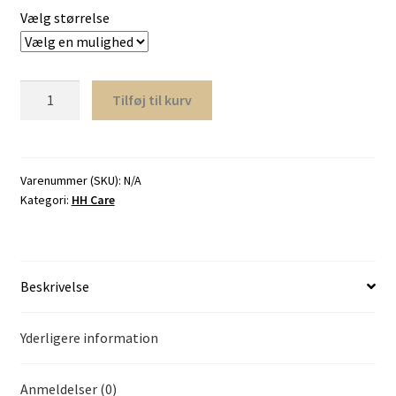
Vælg størrelse
TopHay
Tilføj til kurv
–
Jopack
18
kg
Varenummer (SKU):
N/A
Kategori:
HH Care
antal
Beskrivelse
Yderligere information
Anmeldelser (0)