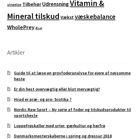
Vitamin &
Udrensning
Tilbehør
strøelse
Mineral tilskud
væskebalance
Vækst
WholePrey
Æsel
Artikler
Guide til at læse en grovfoderanalyse for ejere af nøjsomme
heste
Er din hest overvægtig eller blot mervægtig?
Hvad er præ- og pro- biotika ?
Nordic Raw Sport – Ny serie af foder og tilskudsprodukter til
sportsheste
Loppefrøskaller med urter, gærkultur og hørfrø
Danmarksmesterskaberne i spring og dressur 2018