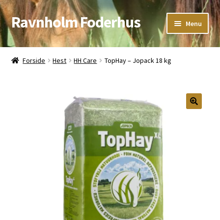
Ravnholm Foderhus
Spring
Spring
Menu
til
til
navigation
indhold
Åbningstider
Forside
Hest
HH Care
TopHay – Jopack 18 kg
Kurv