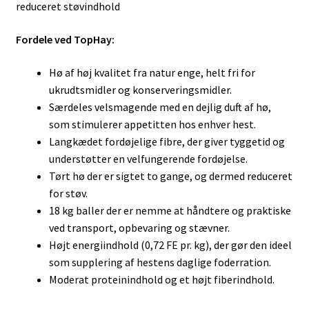
reduceret støvindhold
Fordele ved TopHay:
Hø af høj kvalitet fra natur enge, helt fri for
ukrudtsmidler og konserveringsmidler.
Særdeles velsmagende med en dejlig duft af hø,
som stimulerer appetitten hos enhver hest.
Langkædet fordøjelige fibre, der giver tyggetid og
understøtter en velfungerende fordøjelse.
Tørt hø der er sigtet to gange, og dermed reduceret
for støv.
18 kg baller der er nemme at håndtere og praktiske
ved transport, opbevaring og stævner.
Højt energiindhold (0,72 FE pr. kg), der gør den ideel
som supplering af hestens daglige foderration.
Moderat proteinindhold og et højt fiberindhold.