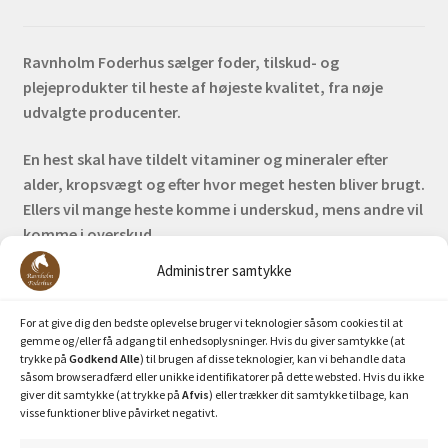
Ravnholm Foderhus sælger foder, tilskud- og
plejeprodukter til heste af højeste kvalitet, fra nøje
udvalgte producenter.
En hest skal have tildelt vitaminer og mineraler efter
alder, kropsvægt og efter hvor meget hesten bliver brugt.
Ellers vil mange heste komme i underskud, mens andre vil
komme i overskud.
Administrer samtykke
Bank: Nordea / Reg: 2413 Konto nr. 6285 704 772
Mobilepay: 29630
For at give dig den bedste oplevelse bruger vi teknologier såsom cookies til at
gemme og/eller få adgang til enhedsoplysninger. Hvis du giver samtykke (at
trykke på
Godkend Alle
) til brugen af disse teknologier, kan vi behandle data
såsom browseradfærd eller unikke identifikatorer på dette websted. Hvis du ikke
giver dit samtykke (at trykke på
Afvis
) eller trækker dit samtykke tilbage, kan
visse funktioner blive påvirket negativt.