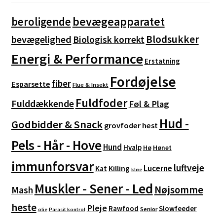
bevægeapparatet
beroligende
Blodsukker
bevægelighed
Biologisk korrekt
Energi & Performance
Erstatning
Fordøjelse
fiber
Esparsette
Flue & Insekt
Fuldfoder
Fulddækkende
Føl & Plag
Hud -
Godbidder & Snack
grovfoder
hest
Pels - Hår - Hove
Hund
Hvalp
Hø
Hønet
immunforsvar
luftveje
Lucerne
Kat
Killing
kløe
Muskler - Sener - Led
Nøjsomme
Mash
heste
Pleje
Rawfood
Slowfeeder
Senior
olie
Parasit kontrol