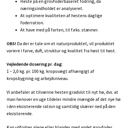
Heste på en grovfoderbaseret fodring, da
næringsindholdet er analyseret.
At optimere kvaliteten af hestens daglige
foderration.
At have med på farten, til f.eks. stævner.
OBS!
Da der er tale om et naturproduktet, vil produktet
variere i farve, duft, struktur og kvalitet fra høst til høst.
Vejledende dosering pr. dag:
1 – 2,0 kg. pr. 100 kg. kropsvægt afhængigt af
kropsbygning og arbejdsniveau.
Vi anbefaler at tilvænne hesten gradvist til nyt hø, dvs. at
man henover en uge tildeler mindre mængde af det nye hø
i den eksisterende ration og samtidig skærer ned på den
eksisterende.
Kan udfodres alene eller blandes med andet grovfoder.