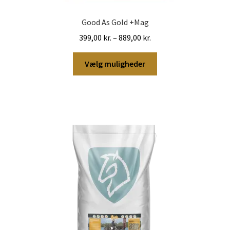
Good As Gold +Mag
Prisinterval:
399,00
kr.
–
889,00
kr.
399,00 kr.
Dette
til
Vælg muligheder
vare
889,00 kr.
har
flere
varianter.
Mulighederne
kan
vælges
på
varesiden