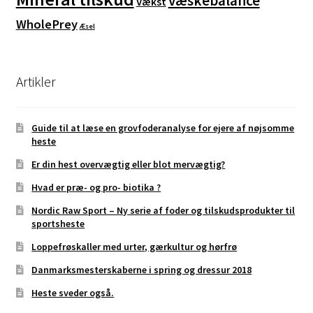
væskebalance
Vækst
WholePrey
Æsel
Artikler
Guide til at læse en grovfoderanalyse for ejere af nøjsomme
heste
Er din hest overvægtig eller blot mervægtig?
Hvad er præ- og pro- biotika ?
Nordic Raw Sport – Ny serie af foder og tilskudsprodukter til
sportsheste
Loppefrøskaller med urter, gærkultur og hørfrø
Danmarksmesterskaberne i spring og dressur 2018
Heste sveder også.