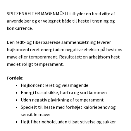
169,00 kr.
SPITZENREITER MAGENMÜSLI tilbyder en bred vifte af
til
anvendelser og er velegnet både til heste i træning og
409,00 kr.
konkurrence.
Den fedt- og fiberbaserede sammensætning leverer
højkoncentreret energi uden negative effekter på hestens
mave eller temperament. Resultatet: en arbejdsom hest
med et roligt temperament.
Fordele:
Højkoncentreret og velsmagende
Energi fra solsikke, hørfrø og sortkommen
Uden negativ påvirkning af temperament
Specielt til heste med forhøjet kaloriebehov og
sensible maver
Højt fiberindhold, uden tilsat stivelse og sukker