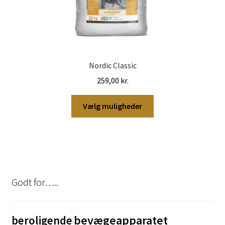
Nordic Classic
259,00
kr.
Dette
Vælg muligheder
vare
har
flere
varianter.
Mulighederne
kan
Godt for…..
vælges
på
varesiden
bevægeapparatet
beroligende