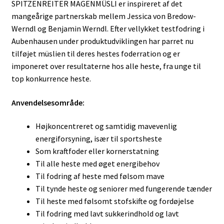
SPITZENREITER MAGENMÜSLI er inspireret af det
mangeårige partnerskab mellem Jessica von Bredow-
Werndl og Benjamin Werndl. Efter vellykket testfodring i
Aubenhausen under produktudviklingen har parret nu
tilføjet müslien til deres hestes foderration og er
imponeret over resultaterne hos alle heste, fra unge til
top konkurrence heste.
Anvendelsesområde:
Højkoncentreret og samtidig mavevenlig
energiforsyning, især til sportsheste
Som kraftfoder eller kornerstatning
Til alle heste med øget energibehov
Til fodring af heste med følsom mave
Til tynde heste og seniorer med fungerende tænder
Til heste med følsomt stofskifte og fordøjelse
Til fodring med lavt sukkerindhold og lavt