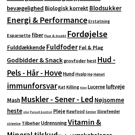
Blodsukker
bevægelighed
Biologisk korrekt
Energi & Performance
Erstatning
Fordøjelse
fiber
Esparsette
Flue & Insekt
Fuldfoder
Fulddækkende
Føl & Plag
Hud -
Godbidder & Snack
grovfoder
hest
Pels - Hår - Hove
Hund
Hvalp
Hø
Hønet
immunforsvar
luftveje
Lucerne
Kat
Killing
kløe
Muskler - Sener - Led
Nøjsomme
Mash
heste
Pleje
Rawfood
Slowfeeder
Senior
olie
Parasit kontrol
Vitamin &
Udrensning
Tilbehør
strøelse
Mineral tilskud