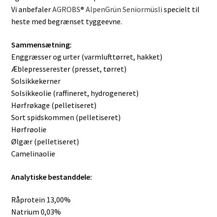
Vi anbefaler
AGROBS® AlpenGrün Seniormüsli
specielt til
heste med begrænset tyggeevne.
Sammensætning:
Enggræsser og urter (varmlufttørret, hakket)
Æblepresserester (presset, tørret)
Solsikkekerner
Solsikkeolie (raffineret, hydrogeneret)
Hørfrøkage (pelletiseret)
Sort spidskommen (pelletiseret)
Hørfrøolie
Ølgær (pelletiseret)
Camelinaolie
Analytiske bestanddele:
Råprotein 13,00%
Natrium 0,03%