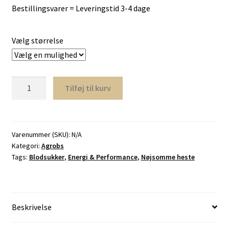
Bestillingsvarer = Leveringstid 3-4 dage
Vælg størrelse
Spitzenreiter
Tilføj til kurv
Magenmüsli,
AGROBS
antal
Varenummer (SKU):
N/A
Kategori:
Agrobs
Tags:
Blodsukker
,
Energi & Performance
,
Nøjsomme heste
Beskrivelse