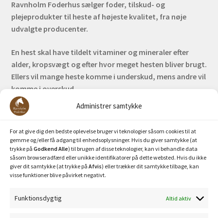
Ravnholm Foderhus sælger foder, tilskud- og
plejeprodukter til heste af højeste kvalitet, fra nøje
udvalgte producenter.
En hest skal have tildelt vitaminer og mineraler efter
alder, kropsvægt og efter hvor meget hesten bliver brugt.
Ellers vil mange heste komme i underskud, mens andre vil
komme i overskud.
Administrer samtykke
Bank: Nordea / Reg: 2413 Konto nr. 6285 704 772
Mobilepay: 29630
For at give dig den bedste oplevelse bruger vi teknologier såsom cookies til at
gemme og/eller få adgang til enhedsoplysninger. Hvis du giver samtykke (at
trykke på
Godkend Alle
) til brugen af disse teknologier, kan vi behandle data
såsom browseradfærd eller unikke identifikatorer på dette websted. Hvis du ikke
giver dit samtykke (at trykke på
Afvis
) eller trækker dit samtykke tilbage, kan
visse funktioner blive påvirket negativt.
Funktionsdygtig
Altid aktiv