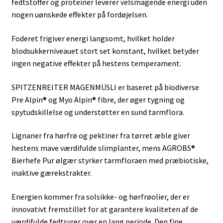
fedtstoffer og proteiner leverer velsmagende energi uden
nogen uønskede effekter på fordøjelsen.
Foderet frigiver energi langsomt, hvilket holder
blodsukkerniveauet stort set konstant, hvilket betyder
ingen negative effekter på hestens temperament.
SPITZENREITER MAGENMÜSLI er baseret på biodiverse
Pre Alpin® og Myo Alpin® fibre, der øger tygning og
spytudskillelse og understøtter en sund tarmflora.
Lignaner fra hørfrø og pektiner fra tørret æble giver
hestens mave værdifulde slimplanter, mens AGROBS®
Bierhefe Pur ølgær styrker tarmfloraen med præbiotiske,
inaktive gærekstrakter.
Energien kommer fra solsikke- og hørfrøolier, der er
innovativt fremstillet for at garantere kvaliteten af ​​de
værdifulde fedtsyrer over en lang periode. Den fine