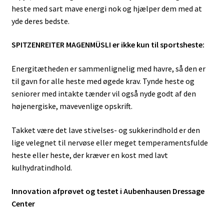
heste med sart mave energi nok og hjælper dem med at
yde deres bedste.
SPITZENREITER MAGENMÜSLI er ikke kun til sportsheste:
Energitætheden er sammenlignelig med havre, så den er
til gavn for alle heste med øgede krav. Tynde heste og
seniorer med intakte tænder vil også nyde godt af den
højenergiske, mavevenlige opskrift.
Takket være det lave stivelses- og sukkerindhold er den
lige velegnet til nervøse eller meget temperamentsfulde
heste eller heste, der kræver en kost med lavt
kulhydratindhold.
Innovation afprøvet og testet i Aubenhausen Dressage
Center