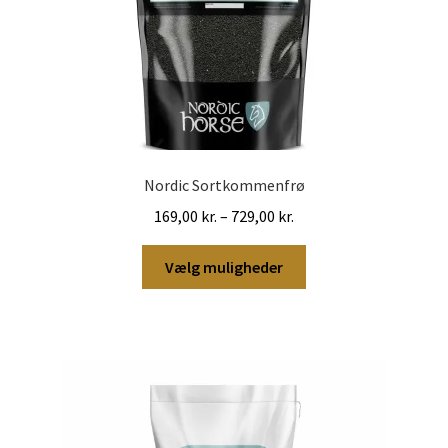
Nordic Sortkommenfrø
Prisinterval:
169,00
kr.
–
729,00
kr.
169,00 kr.
Dette
til
Vælg muligheder
vare
729,00 kr.
har
flere
varianter.
Mulighederne
kan
vælges