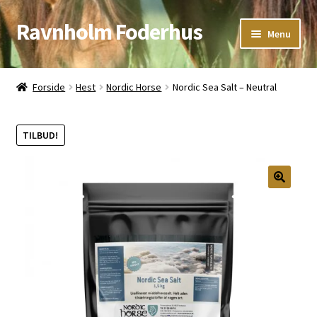
Ravnholm Foderhus
Spring
Spring
Menu
til
til
navigation
indhold
Åbningstider
Forside
Hest
Nordic Horse
Nordic Sea Salt – Neutral
Kurv
TILBUD!