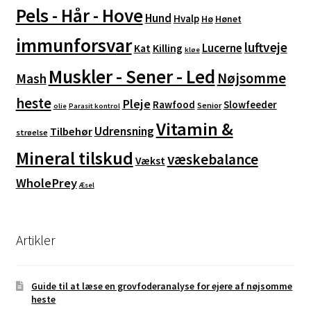
Pels - Hår - Hove
Hund
Hvalp
Hø
Hønet
immunforsvar
luftveje
Lucerne
Kat
Killing
kløe
Muskler - Sener - Led
Nøjsomme
Mash
heste
Pleje
Rawfood
Slowfeeder
Senior
olie
Parasit kontrol
Vitamin &
Udrensning
Tilbehør
strøelse
Mineral tilskud
væskebalance
Vækst
WholePrey
Æsel
Artikler
Guide til at læse en grovfoderanalyse for ejere af nøjsomme
heste