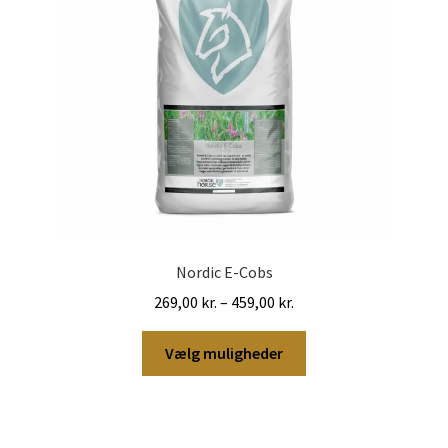
på
varesiden
Nordic E-Cobs
Prisinterval:
269,00
kr.
–
459,00
kr.
269,00 kr.
Dette
til
Vælg muligheder
vare
459,00 kr.
har
flere
varianter.