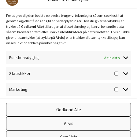
Bank: Nordea / Reg: 2413 Konto nr. 6285 704 772
Mobilepay: 29630
For at give dig den bedste oplevelse bruger vi teknologier såsom cookies til at
gemme og/eller få adgang til enhedsoplysninger. Hvis du giver samtykke (at
trykke på
Godkend Alle
) til brugen af disse teknologier, kan vi behandle data
såsom browseradfærd eller unikke identifikatorer på dette websted. Hvis du ikke
giver dit samtykke (at trykke på
Afvis
) eller trækker dit samtykke tilbage, kan
visse funktioner blive påvirket negativt.
Funktionsdygtig
Altid aktiv
Privatlivspolitik
Statistikker
Statisti
Cookiepolitik
Marketing
Marketi
Godkend Alle
© Ravnholm Foderhus 2026
Afvis
Privatlivspolitik
Lavet med WooCommerce
.