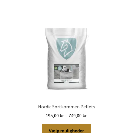
Mulighederne
kan
vælges
på
varesiden
Nordic Sortkommen Pellets
Prisinterval:
195,00
kr.
–
749,00
kr.
195,00 kr.
Dette
til
Vælg muligheder