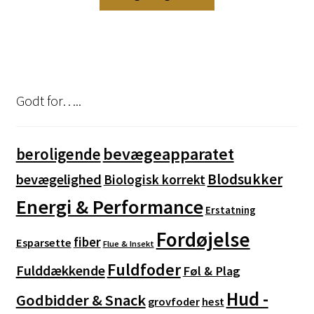
vare
749,00 kr.
har
flere
varianter.
Mulighederne
kan
Godt for…..
vælges
på
varesiden
bevægeapparatet
beroligende
Blodsukker
bevægelighed
Biologisk korrekt
Energi & Performance
Erstatning
Fordøjelse
fiber
Esparsette
Flue & Insekt
Fuldfoder
Fulddækkende
Føl & Plag
Hud -
Godbidder & Snack
grovfoder
hest