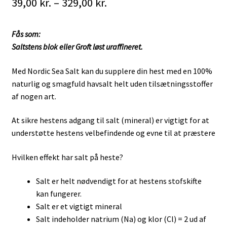
Prisinterval:
39,00
kr.
–
329,00
kr.
39,00 kr.
Fås som:
til
Saltstens blok eller Groft løst uraffineret.
329,00 kr.
Med Nordic Sea Salt kan du supplere din hest med en 100%
naturlig og smagfuld havsalt helt uden tilsætningsstoffer
af nogen art.
At sikre hestens adgang til salt (mineral) er vigtigt for at
understøtte hestens velbefindende og evne til at præstere
Hvilken effekt har salt på heste?
Salt er helt nødvendigt for at hestens stofskifte
kan fungerer.
Salt er et vigtigt mineral
Salt indeholder natrium (Na) og klor (Cl) = 2 ud af