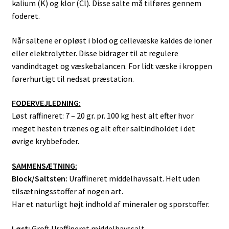
kalium (K) og klor (Cl). Disse salte må tilføres gennem
foderet.
Når saltene er opløst i blod og cellevæske kaldes de ioner
eller elektrolytter. Disse bidrager til at regulere
vandindtaget og væskebalancen. For lidt væske i kroppen
førerhurtigt til nedsat præstation.
FODERVEJLEDNING:
Løst raffineret: 7 – 20 gr. pr. 100 kg hest alt efter hvor
meget hesten trænes og alt efter saltindholdet i det
øvrige krybbefoder.
SAMMENSÆTNING:
Block/Saltsten:
Uraffineret middelhavssalt. Helt uden
tilsætningsstoffer af nogen art.
Har et naturligt højt indhold af mineraler og sporstoffer.
Løst:
Groft Uraffineret middelhavssalt.