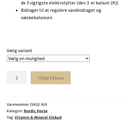
de 3 vigtigste elektrolytter (den 3. er kalium (K))
Bidrager til at regulere vandindtaget og
væskebalancen.
Vælg variant
Nordic
Tilføj til kurv
Sea
Salt
-
Neutral
Varenummer (SKU):
N/A
Kategori:
Nordic Horse
antal
Tag:
Vitamin & Mineral tilskud