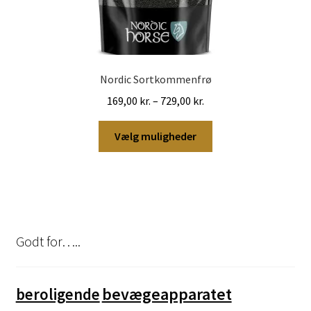
Nordic Sortkommenfrø
Prisinterval:
169,00
kr.
–
729,00
kr.
169,00 kr.
Dette
til
Vælg muligheder
vare
729,00 kr.
har
flere
varianter.
Mulighederne
kan
Godt for…..
vælges
på
varesiden
bevægeapparatet
beroligende