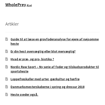
WholePrey
Æsel
Artikler
Guide til at læse en grovfoderanalyse for ejere af nøjsomme
heste
Er din hest overvægtig eller blot mervægtig?
Hvad er præ- og pro- biotika ?
Nordic Raw Sport – Ny serie af foder og tilskudsprodukter til
sportsheste
Loppefrøskaller med urter, gærkultur og hørfrø
Danmarksmesterskaberne i spring og dressur 2018
Heste sveder også.