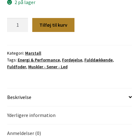
2 på lager
Marstall
Tilføj til kurv
Gastro
Müsli,
20
kg
Kategori:
Marstall
Tags:
Energi & Performance
,
Fordøjelse
,
Fulddækkende
,
antal
Fuldfoder
,
Muskler - Sener - Led
Beskrivelse
Yderligere information
Anmeldelser (0)