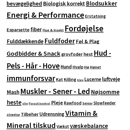
Blodsukker
bevægelighed
Biologisk korrekt
Energi & Performance
Erstatning
Fordøjelse
fiber
Esparsette
Flue & Insekt
Fuldfoder
Fulddækkende
Føl & Plag
Hud -
Godbidder & Snack
grovfoder
hest
Pels - Hår - Hove
Hund
Hvalp
Hø
Hønet
immunforsvar
luftveje
Lucerne
Kat
Killing
kløe
Muskler - Sener - Led
Nøjsomme
Mash
heste
Pleje
Rawfood
Slowfeeder
Senior
olie
Parasit kontrol
Vitamin &
Udrensning
Tilbehør
strøelse
Mineral tilskud
væskebalance
Vækst