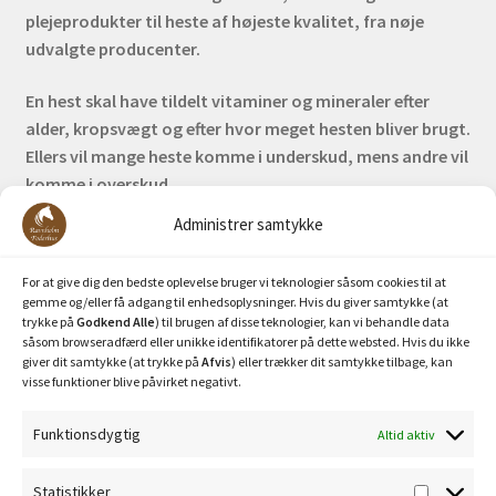
plejeprodukter til heste af højeste kvalitet, fra nøje
udvalgte producenter.
En hest skal have tildelt vitaminer og mineraler efter
alder, kropsvægt og efter hvor meget hesten bliver brugt.
Ellers vil mange heste komme i underskud, mens andre vil
komme i overskud.
Administrer samtykke
Bank: Nordea / Reg: 2413 Konto nr. 6285 704 772
Mobilepay: 29630
For at give dig den bedste oplevelse bruger vi teknologier såsom cookies til at
gemme og/eller få adgang til enhedsoplysninger. Hvis du giver samtykke (at
trykke på
Godkend Alle
) til brugen af disse teknologier, kan vi behandle data
såsom browseradfærd eller unikke identifikatorer på dette websted. Hvis du ikke
giver dit samtykke (at trykke på
Afvis
) eller trækker dit samtykke tilbage, kan
visse funktioner blive påvirket negativt.
Funktionsdygtig
Altid aktiv
Privatlivspolitik
Statistikker