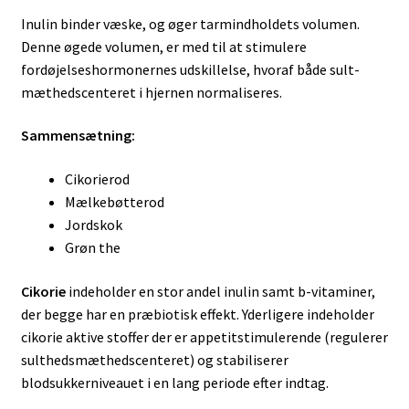
Inulin binder væske, og øger tarmindholdets volumen.
Denne øgede volumen, er med til at stimulere
fordøjelseshormonernes udskillelse, hvoraf både sult-
mæthedscenteret i hjernen normaliseres.
Sammensætning:
Cikorierod
Mælkebøtterod
Jordskok
Grøn the
Cikorie
indeholder en stor andel inulin samt b-vitaminer,
der begge har en præbiotisk effekt. Yderligere indeholder
cikorie aktive stoffer der er appetitstimulerende (regulerer
sulthedsmæthedscenteret) og stabiliserer
blodsukkerniveauet i en lang periode efter indtag.