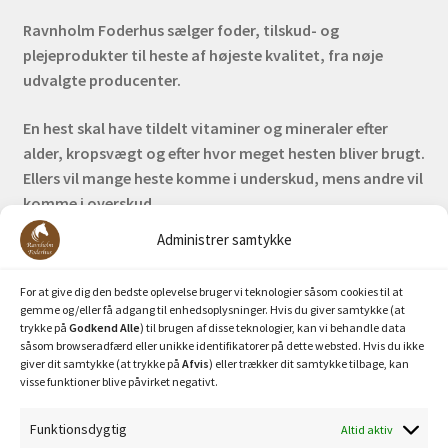
Ravnholm Foderhus sælger foder, tilskud- og
plejeprodukter til heste af højeste kvalitet, fra nøje
udvalgte producenter.
En hest skal have tildelt vitaminer og mineraler efter
alder, kropsvægt og efter hvor meget hesten bliver brugt.
Ellers vil mange heste komme i underskud, mens andre vil
komme i overskud.
Administrer samtykke
Bank: Nordea / Reg: 2413 Konto nr. 6285 704 772
Mobilepay: 29630
For at give dig den bedste oplevelse bruger vi teknologier såsom cookies til at
gemme og/eller få adgang til enhedsoplysninger. Hvis du giver samtykke (at
trykke på
Godkend Alle
) til brugen af disse teknologier, kan vi behandle data
såsom browseradfærd eller unikke identifikatorer på dette websted. Hvis du ikke
giver dit samtykke (at trykke på
Afvis
) eller trækker dit samtykke tilbage, kan
visse funktioner blive påvirket negativt.
Funktionsdygtig
Altid aktiv