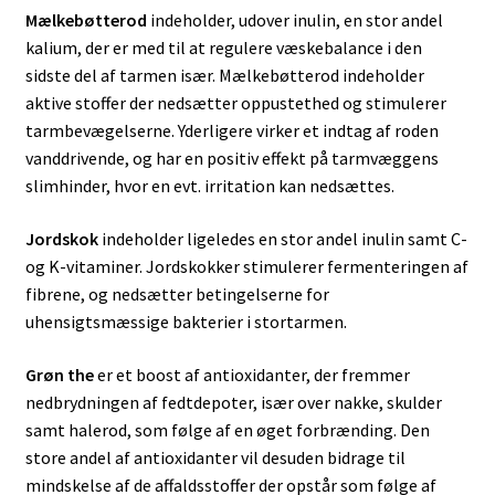
Mælkebøtterod
indeholder, udover inulin, en stor andel
kalium, der er med til at regulere væskebalance i den
sidste del af tarmen især. Mælkebøtterod indeholder
aktive stoffer der nedsætter oppustethed og stimulerer
tarmbevægelserne. Yderligere virker et indtag af roden
vanddrivende, og har en positiv effekt på tarmvæggens
slimhinder, hvor en evt. irritation kan nedsættes.
Jordskok
indeholder ligeledes en stor andel inulin samt C-
og K-vitaminer. Jordskokker stimulerer fermenteringen af
fibrene, og nedsætter betingelserne for
uhensigtsmæssige bakterier i stortarmen.
Grøn the
er et boost af antioxidanter, der fremmer
nedbrydningen af fedtdepoter, især over nakke, skulder
samt halerod, som følge af en øget forbrænding. Den
store andel af antioxidanter vil desuden bidrage til
mindskelse af de affaldsstoffer der opstår som følge af