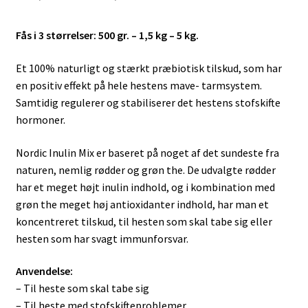
145,00 kr.
Fås i 3 størrelser: 500 gr. – 1,5 kg – 5 kg.
til
969,00 kr.
Et 100% naturligt og stærkt præbiotisk tilskud, som har
en positiv effekt på hele hestens mave- tarmsystem.
Samtidig regulerer og stabiliserer det hestens stofskifte
hormoner.
Nordic Inulin Mix er baseret på noget af det sundeste fra
naturen, nemlig rødder og grøn the. De udvalgte rødder
har et meget højt inulin indhold, og i kombination med
grøn the meget høj antioxidanter indhold, har man et
koncentreret tilskud, til hesten som skal tabe sig eller
hesten som har svagt immunforsvar.
Anvendelse:
– Til heste som skal tabe sig
– Til heste med stofskifteproblemer