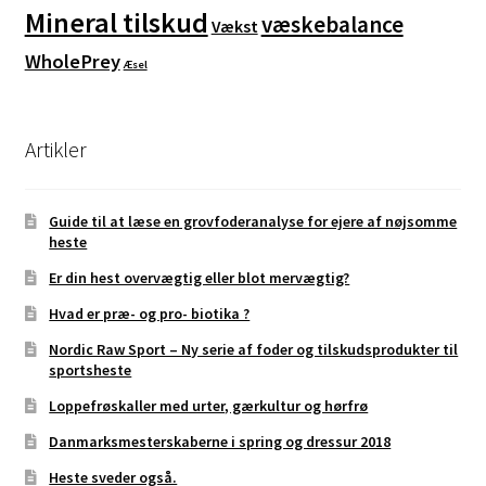
Mineral tilskud
væskebalance
Vækst
WholePrey
Æsel
Artikler
Guide til at læse en grovfoderanalyse for ejere af nøjsomme
heste
Er din hest overvægtig eller blot mervægtig?
Hvad er præ- og pro- biotika ?
Nordic Raw Sport – Ny serie af foder og tilskudsprodukter til
sportsheste
Loppefrøskaller med urter, gærkultur og hørfrø
Danmarksmesterskaberne i spring og dressur 2018
Heste sveder også.