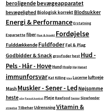
bevægeapparatet
beroligende
Blodsukker
bevægelighed
Biologisk korrekt
Energi & Performance
Erstatning
Fordøjelse
fiber
Esparsette
Flue & Insekt
Fuldfoder
Fulddækkende
Føl & Plag
Hud -
Godbidder & Snack
grovfoder
hest
Pels - Hår - Hove
Hund
Hvalp
Hø
Hønet
immunforsvar
luftveje
Lucerne
Kat
Killing
kløe
Muskler - Sener - Led
Nøjsomme
Mash
heste
Pleje
Rawfood
Slowfeeder
Senior
olie
Parasit kontrol
Vitamin &
Udrensning
Tilbehør
strøelse