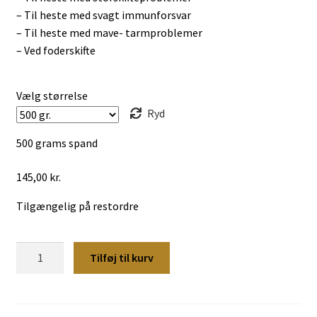
– Til heste med svagt immunforsvar
– Til heste med mave- tarmproblemer
– Ved foderskifte
Vælg størrelse
Ryd
500 grams spand
145,00
kr.
Tilgængelig på restordre
Inulin
Tilføj til kurv
Mix
antal