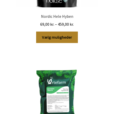
Nordic Hele Hyben
Prisinterval:
69,00
kr.
–
459,00
kr.
69,00 kr.
Dette
til
Vælg muligheder
vare
459,00 kr.
har
flere
varianter.
Mulighederne
kan
vælges
på
varesiden