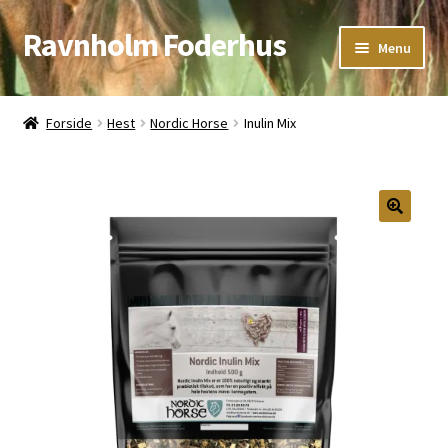
Ravnholm Foderhus
Spring
Spring
Menu
til
til
navigation
indhold
Åbningstider
Forside
Hest
Nordic Horse
Inulin Mix
Kurv