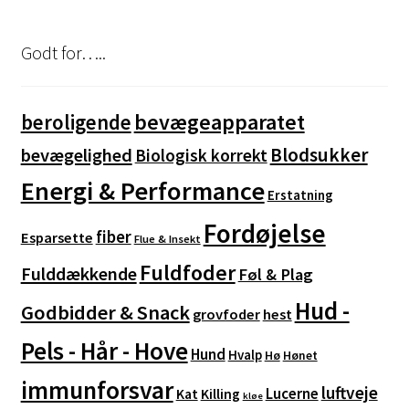
Mulighederne
kan
Godt for…..
vælges
på
varesiden
bevægeapparatet
beroligende
Blodsukker
bevægelighed
Biologisk korrekt
Energi & Performance
Erstatning
Fordøjelse
fiber
Esparsette
Flue & Insekt
Fuldfoder
Fulddækkende
Føl & Plag
Hud -
Godbidder & Snack
grovfoder
hest
Pels - Hår - Hove
Hund
Hvalp
Hø
Hønet
immunforsvar
luftveje
Lucerne
Kat
Killing
kløe