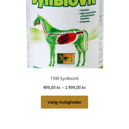
på
varesiden
TRM SynBioVit
Prisinterval:
499,00
kr.
–
1.999,00
kr.
499,00 kr.
Dette
til
Vælg muligheder
vare
1.999,00 kr.
har
flere
varianter.