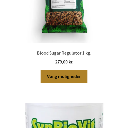
Blood Sugar Regulator 1 kg.
279,00
kr.
Dette
Vælg muligheder
vare
har
flere
varianter.
Mulighederne
kan
vælges