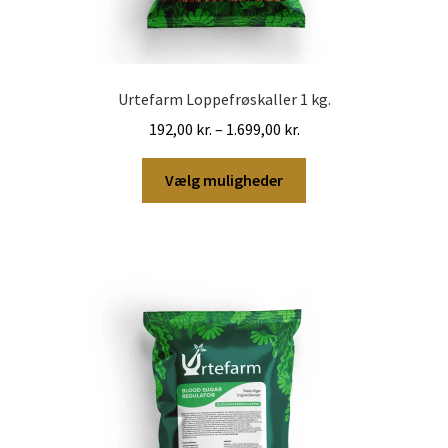
Urtefarm Loppefrøskaller 1 kg.
Prisinterval:
192,00
kr.
–
1.699,00
kr.
192,00 kr.
Dette
til
Vælg muligheder
vare
1.699,00 kr.
har
flere
varianter.
Mulighederne
kan
vælges
på
varesiden