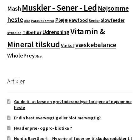
Muskler - Sener - Led
Nøjsomme
Mash
heste
Pleje
Rawfood
Slowfeeder
Senior
olie
Parasit kontrol
Vitamin &
Udrensning
Tilbehør
strøelse
Mineral tilskud
væskebalance
Vækst
WholePrey
Æsel
Artikler
Guide til at læse en grovfoderanalyse for ejere af nøjsomme
heste
Er din hest overvægtig eller blot mervægtig?
Hvad er præ- og pro- biotika ?
Nordic Raw Sport – Ny serie af foder og tilskudsprodukter til