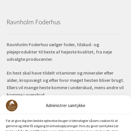
Ravnholm Foderhus
Ravnholm Foderhus sælger foder, tilskud- og
plejeprodukter til heste af højeste kvalitet, fra nøje
udvalgte producenter.
En hest skal have tildelt vitaminer og mineraler efter
alder, kropsvægt og efter hvor meget hesten bliver brugt.
Ellers vil mange heste komme i underskud, mens andre vil
komme i overskud.
Administrer samtykke
Bank: Nordea / Reg: 2413 Konto nr. 6285 704 772
Mobilepay: 29630
For at give dig den bedste oplevelse bruger vi teknologier såsom cookies til at
gemme og/eller få adgang til enhedsoplysninger. Hvis du giver samtykke (at