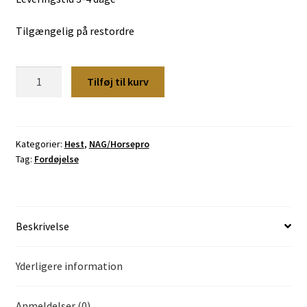
Tilgængelig på restordre
Grønpiller,
Tilføj til kurv
NAG
20
kg
antal
Kategorier:
Hest
,
NAG/Horsepro
Tag:
Fordøjelse
Beskrivelse
Yderligere information
Anmeldelser (0)