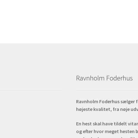
va
M
k
v
p
va
Ravnholm Foderhus
Ravnholm Foderhus sælger fod
højeste kvalitet, fra nøje u
En hest skal have tildelt vit
og efter hvor meget hesten b