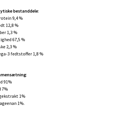
ytiske bestanddele
:
otein 9,4 %
dt 12,8 %
ber 1,3 %
ighed 67,5 %
ke 2,3 %
a-3 fedtstoffer 1,8 %
mensætning
:
ed 91%
d 7%
gekstrakt 1%
rageenan 1%.