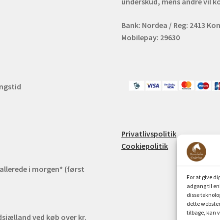
underskud, mens andre vil k
Bank: Nordea / Reg: 2413 Kon
Mobilepay: 29630
ingstid
m
Privatlivspolitik
Cookiepolitik
 allerede i morgen* (først
For at give d
adgang til en
disse teknolo
dette websted
tilbage, kan v
jælland ved køb over kr.