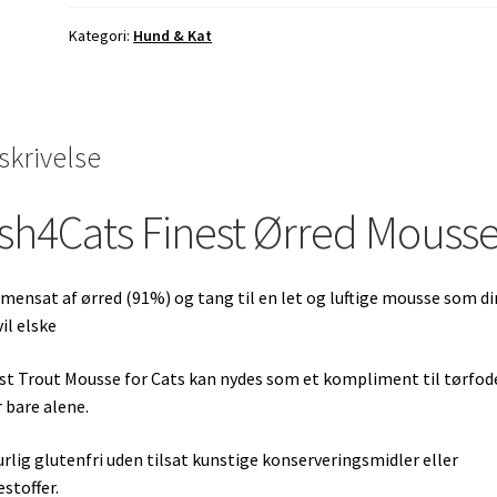
Kategori:
Hund & Kat
skrivelse
ish4Cats Finest Ørred Mouss
ensat af ørred (91%) og tang til en let og luftige mousse som di
vil elske
st Trout Mousse for Cats kan nydes som et kompliment til tørfod
r bare alene.
rlig glutenfri uden tilsat kunstige konserveringsmidler eller
estoffer.