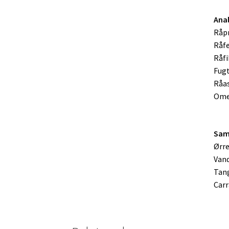
Anal
Råpr
Råfe
Råfi
Fugt
Råas
Omeg
Sam
Ørr
Van
Tan
Car