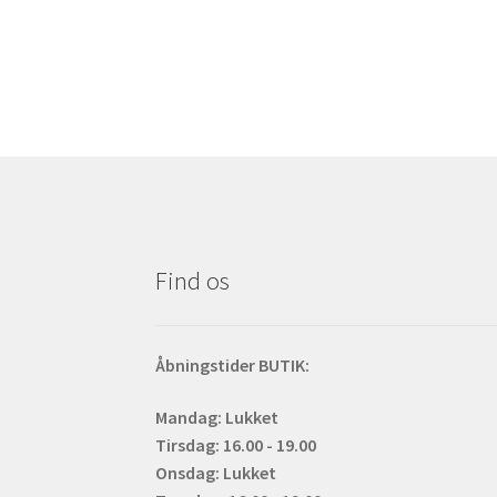
har
flere
varianter.
Mulighederne
kan
vælges
på
varesiden
Find os
Åbningstider BUTIK:
Mandag: Lukket
Tirsdag: 16.00 - 19.00
Onsdag: Lukket