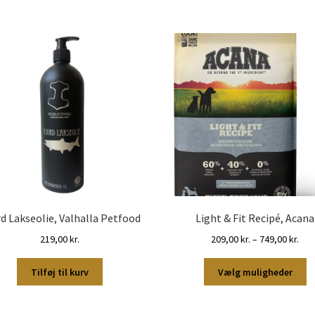
d Lakseolie, Valhalla Petfood
Light & Fit Recipé, Acana
Pris
219,00
kr.
209,00
kr.
–
749,00
kr.
209,
D
til
Tilføj til kurv
Vælg muligheder
v
749,
ha
fl