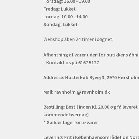
Torsdag: 16.00 - 19.00
Fredag: Lukket
Lørdag: 10.00 - 14.00
Søndag: Lukket
Webshop åben 24 timer i døgnet.
Afhentning af varer uden for butikkens åbn
- Kontakt os på 6167 5127
Addresse:
Høsterkøb Byvej 3, 2970 Hørshol
Mail:
ravnholm @ ravnholm.dk
Bestilling:
Bestil inden Kl. 20.00 og få leveret
kommende hverdag)
* Gælder lagerførte varer
Levering:
Frit i Københavnsområdet og Nords