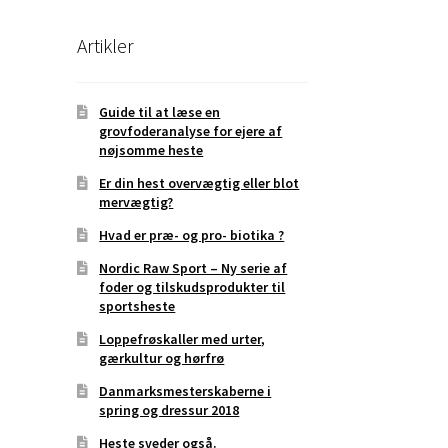
Artikler
Guide til at læse en
grovfoderanalyse for ejere af
nøjsomme heste
Er din hest overvægtig eller blot
mervægtig?
Hvad er præ- og pro- biotika ?
Nordic Raw Sport – Ny serie af
foder og tilskudsprodukter til
sportsheste
Loppefrøskaller med urter,
gærkultur og hørfrø
Danmarksmesterskaberne i
spring og dressur 2018
Heste sveder også.