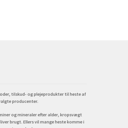
rianter.
ulighederne
an
ælges
å
residen
er, tilskud- og plejeprodukter til heste af
dvalgte producenter.
aminer og mineraler efter alder, kropsvægt
liver brugt. Ellers vil mange heste komme i