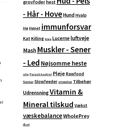
Hud - Pels
grovfoder
hest
- Hår - Hove
Hund
Hvalp
immunforsvar
Hø
Hønet
luftveje
Lucerne
Kat
Killing
kløe
Muskler - Sener
Mash
e
- Led
Nøjsomme heste
Pleje
Rawfood
olie
Parasit kontrol
n
Tilbehør
Slowfeeder
Senior
strøelse
Vitamin &
Udrensning
er
Mineral tilskud
Vækst
væskebalance
WholePrey
Æsel