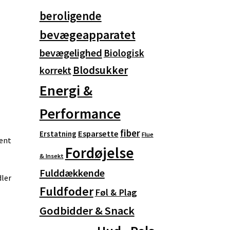
beroligende
bevægeapparatet
bevægelighed
Biologisk
Blodsukker
korrekt
Energi &
Performance
fiber
Esparsette
Erstatning
Flue
ment
Fordøjelse
& Insekt
Fulddækkende
dler
Fuldfoder
Føl & Plag
Godbidder & Snack