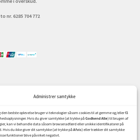
omme i overskud.
to nr. 6285 704 772
Administrer samtykke
ig den bedste oplevelse bruger vi teknologier såsom cookies til at gemme og/eller få
hedsoplysninger. Hvis du giver samtykke (at trykke på
Godkend Alle
) til brugen af
gier, kan vi behandle data såsom browseradfærd eller unikke identifikatorer på
. Hvis du ikke giver dit samtykke (at trykke på
Afvis
) eller trækker dit samtykke
isse funktioner blive påvirket negativt.