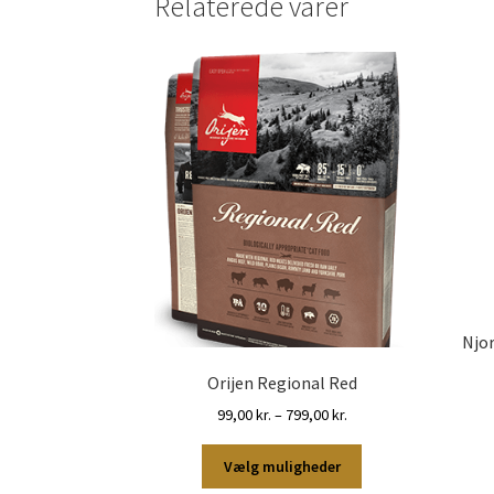
Relaterede varer
Njor
Orijen Regional Red
Prisinterval:
99,00
kr.
–
799,00
kr.
99,00 kr.
Dette
til
Vælg muligheder
vare
799,00 kr.