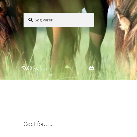
Søg
Søg
efter:
0,00
kr.
0 varer
Godt for…..