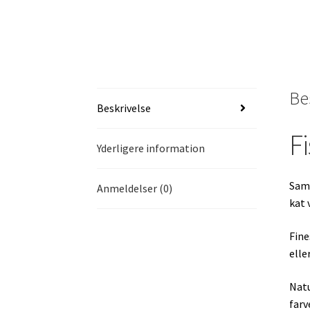
Be
Beskrivelse
F
Yderligere information
Samm
Anmeldelser (0)
kat 
Fine
elle
Natu
farv