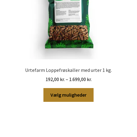
Urtefarm Loppefrøskaller med urter 1 kg.
Prisinterval:
192,00
kr.
–
1.699,00
kr.
192,00 kr.
Dette
til
Vælg muligheder
vare
1.699,00 kr.
har
flere
varianter.
Mulighederne