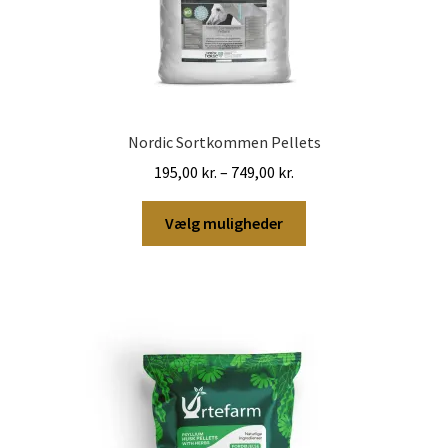
Nordic Sortkommen Pellets
Prisinterval:
195,00
kr.
–
749,00
kr.
195,00 kr.
Dette
til
Vælg muligheder
vare
749,00 kr.
har
flere
varianter.
Mulighederne
kan
vælges
på
varesiden