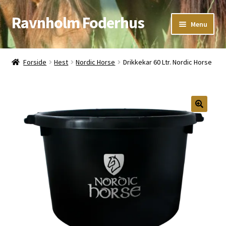
Ravnholm Foderhus
Spring
Spring
Menu
til
til
navigation
indhold
Åbningstider
Forside
Hest
Nordic Horse
Drikkekar 60 Ltr. Nordic Horse
Kurv