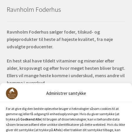
Ravnholm Foderhus
Ravnholm Foderhus sælger foder, tilskud- og
plejeprodukter til heste af højeste kvalitet, fra nøje
udvalgte producenter.
En hest skal have tildelt vitaminer og mineraler efter
alder, kropsvægt og efter hvor meget hesten bliver brugt.
Ellers vil mange heste komme i underskud, mens andre vil
komme i overskud.
Administrer samtykke
Bank: Nordea / Reg: 2413 Konto nr. 6285 704 772
Mobilepay: 29630
For at give dig den bedste oplevelse bruger vi teknologier såsom cookies til at
gemme og/eller få adgang til enhedsoplysninger. Hvis du giver samtykke (at
trykke på
Godkend Alle
) til brugen af disse teknologier, kan vi behandle data
såsom browseradfærd eller unikke identifikatorer på dette websted. Hvis du ikke
giver dit samtykke (at trykke på
Afvis
) eller trækker dit samtykke tilbage, kan