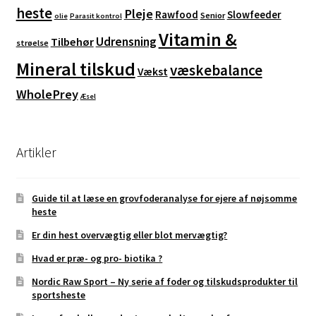
heste
Pleje
Rawfood
Slowfeeder
Senior
olie
Parasit kontrol
Vitamin &
Udrensning
Tilbehør
strøelse
Mineral tilskud
væskebalance
Vækst
WholePrey
Æsel
Artikler
Guide til at læse en grovfoderanalyse for ejere af nøjsomme
heste
Er din hest overvægtig eller blot mervægtig?
Hvad er præ- og pro- biotika ?
Nordic Raw Sport – Ny serie af foder og tilskudsprodukter til
sportsheste