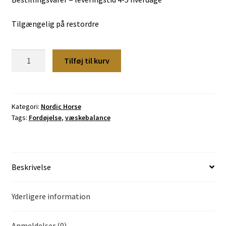
Tilgængelig på restordre
Drikkekar
Tilføj til kurv
60
Ltr.
Nordic
Horse
Kategori:
Nordic Horse
Tags:
Fordøjelse
,
væskebalance
antal
Beskrivelse
Yderligere information
Anmeldelser (0)