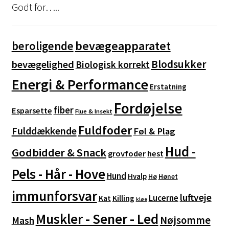
kan
Godt for…..
vælges
på
varesiden
bevægeapparatet
beroligende
Blodsukker
bevægelighed
Biologisk korrekt
Energi & Performance
Erstatning
Fordøjelse
fiber
Esparsette
Flue & Insekt
Fuldfoder
Fulddækkende
Føl & Plag
Hud -
Godbidder & Snack
grovfoder
hest
Pels - Hår - Hove
Hund
Hvalp
Hø
Hønet
immunforsvar
luftveje
Lucerne
Kat
Killing
kløe
Muskler - Sener - Led
Nøjsomme
Mash