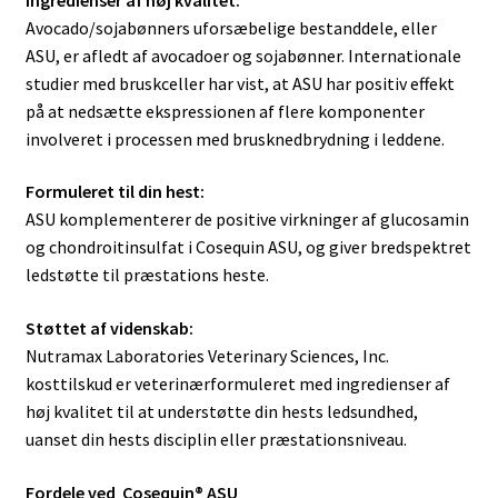
Avocado/sojabønners uforsæbelige bestanddele, eller
ASU, er afledt af avocadoer og sojabønner. Internationale
studier med bruskceller har vist, at ASU har positiv effekt
på at nedsætte ekspressionen af ​​flere komponenter
involveret i processen med brusknedbrydning i leddene.
Formuleret til din hest:
ASU komplementerer de positive virkninger af glucosamin
og chondroitinsulfat i Cosequin ASU, og giver bredspektret
ledstøtte til præstations heste.
Støttet af videnskab:
Nutramax Laboratories Veterinary Sciences, Inc.
kosttilskud er veterinærformuleret med ingredienser af
høj kvalitet til at understøtte din hests ledsundhed,
uanset din hests disciplin eller præstationsniveau.
Fordele ved Cosequin® ASU