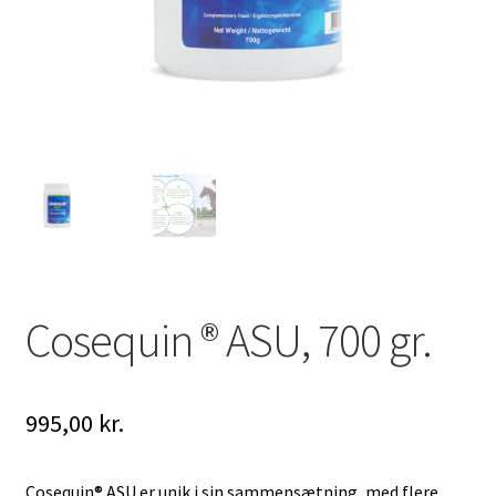
Cosequin ® ASU, 700 gr.
995,00
kr.
Cosequin® ASU er unik i sin sammensætning, med flere