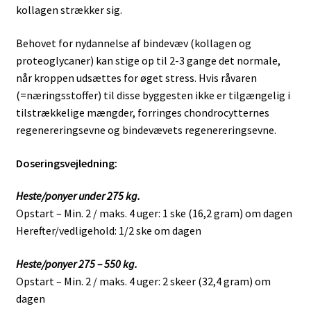
kollagen strækker sig.
Behovet for nydannelse af bindevæv (kollagen og
proteoglycaner) kan stige op til 2-3 gange det normale,
når kroppen udsættes for øget stress. Hvis råvaren
(=næringsstoffer) til disse byggesten ikke er tilgængelig i
tilstrækkelige mængder, forringes chondrocytternes
regenereringsevne og bindevævets regenereringsevne.
Doseringsvejledning:
Heste/ponyer under 275 kg.
Opstart – Min. 2 / maks. 4 uger: 1 ske (16,2 gram) om dagen
Herefter/vedligehold: 1/2 ske om dagen
Heste/ponyer 275 – 550 kg.
Opstart – Min. 2 / maks. 4 uger: 2 skeer (32,4 gram) om
dagen