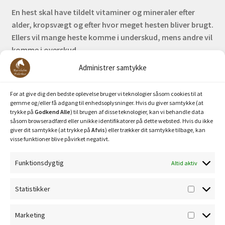
En hest skal have tildelt vitaminer og mineraler efter
alder, kropsvægt og efter hvor meget hesten bliver brugt.
Ellers vil mange heste komme i underskud, mens andre vil
komme i overskud.
Administrer samtykke
Bank: Nordea / Reg: 2413 Konto nr. 6285 704 772
Mobilepay: 29630
For at give dig den bedste oplevelse bruger vi teknologier såsom cookies til at
gemme og/eller få adgang til enhedsoplysninger. Hvis du giver samtykke (at
trykke på
Godkend Alle
) til brugen af disse teknologier, kan vi behandle data
såsom browseradfærd eller unikke identifikatorer på dette websted. Hvis du ikke
giver dit samtykke (at trykke på
Afvis
) eller trækker dit samtykke tilbage, kan
visse funktioner blive påvirket negativt.
Funktionsdygtig
Altid aktiv
Privatlivspolitik
Statistikker
Statisti
Cookiepolitik
Marketing
Marketi