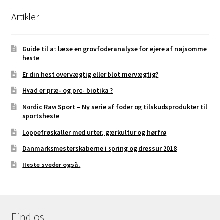
Artikler
Guide til at læse en grovfoderanalyse for ejere af nøjsomme
heste
Er din hest overvægtig eller blot mervægtig?
Hvad er præ- og pro- biotika ?
Nordic Raw Sport – Ny serie af foder og tilskudsprodukter til
sportsheste
Loppefrøskaller med urter, gærkultur og hørfrø
Danmarksmesterskaberne i spring og dressur 2018
Heste sveder også.
Find os