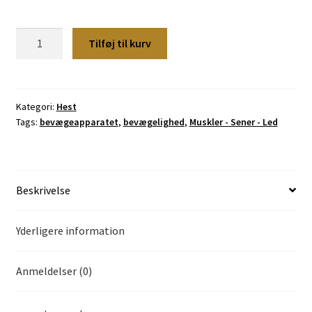
Cosequin
Tilføj til kurv
®
ASU,
700
gr.
Kategori:
Hest
Tags:
bevægeapparatet
,
bevægelighed
,
Muskler - Sener - Led
antal
Beskrivelse
Yderligere information
Anmeldelser (0)