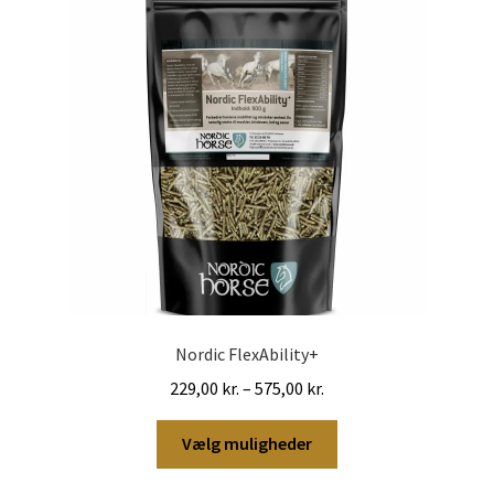
Nordic FlexAbility+
Prisinterval:
229,00
kr.
–
575,00
kr.
229,00 kr.
Dette
til
Vælg muligheder
vare
575,00 kr.
har