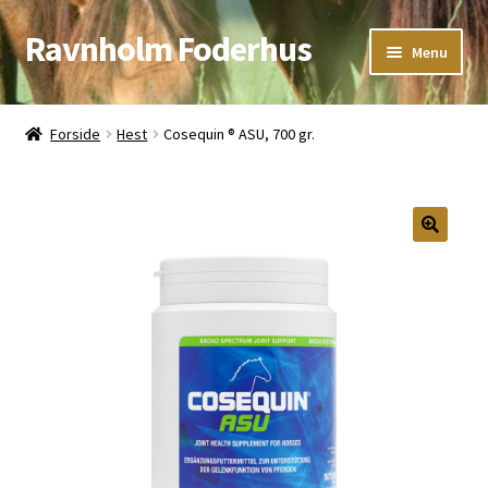
Ravnholm Foderhus
Spring
Spring
Menu
til
til
navigation
indhold
Åbningstider
Forside
Hest
Cosequin ® ASU, 700 gr.
Kurv