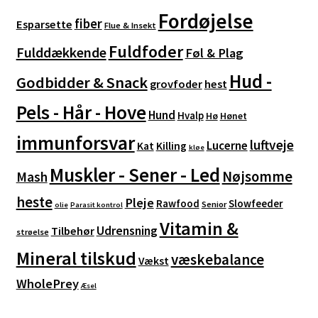
Fordøjelse
fiber
Esparsette
Flue & Insekt
Fuldfoder
Fulddækkende
Føl & Plag
Hud -
Godbidder & Snack
grovfoder
hest
Pels - Hår - Hove
Hund
Hvalp
Hø
Hønet
immunforsvar
luftveje
Lucerne
Kat
Killing
kløe
Muskler - Sener - Led
Nøjsomme
Mash
heste
Pleje
Rawfood
Slowfeeder
Senior
olie
Parasit kontrol
Vitamin &
Udrensning
Tilbehør
strøelse
Mineral tilskud
væskebalance
Vækst
WholePrey
Æsel