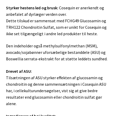
Styrker hestens led og brusk:
Cosequin er anerkendt og
anbefalet af dyrlæger verden over.
Dette tilskud er sammensat med FCHG49 Glucosamin og
TRH122 Chondroitin Sulfat, som er unikt for Cosequin og
ikke set tilgængeligt i andre led produkter til heste.
Den indeholder også methylsulfonylmethan (MSM),
avocado/sojabønner uforsæbelige bestanddele (ASU) og
Boswellia serrata-ekstrakt for at støtte leddets sundhed.
Drevet af ASU:
Tilsætningen af ​​ASU styrker effekten af glucosamin og
chondroitin og denne sammensætningen i Cosequin ASU
har, i cellekulturundersøgelser, vist sig at give bedre
resultater end glucosamin eller chondroitin sulfat gør
alene.
Ingredienser af høj kvalitet: