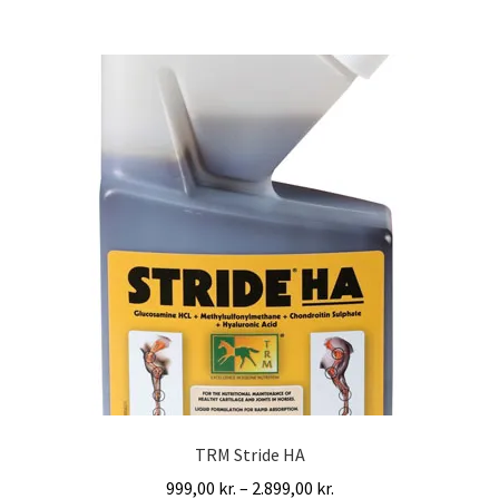
flere
varianter.
Mulighederne
kan
vælges
på
varesiden
TRM Stride HA
Prisinterval:
999,00
kr.
–
2.899,00
kr.