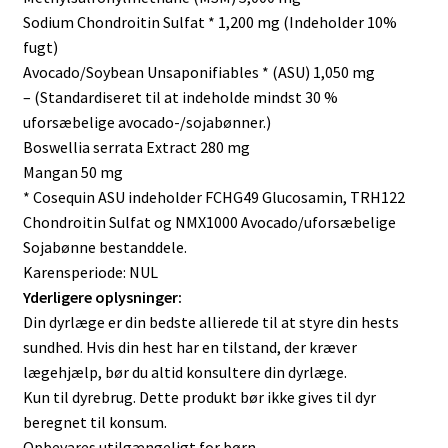
Sodium Chondroitin Sulfat * 1,200 mg (Indeholder 10%
fugt)
Avocado/Soybean Unsaponifiables * (ASU) 1,050 mg
– (Standardiseret til at indeholde mindst 30 %
uforsæbelige avocado-/sojabønner.)
Boswellia serrata Extract 280 mg
Mangan 50 mg
* Cosequin ASU indeholder FCHG49 Glucosamin, TRH122
Chondroitin Sulfat og NMX1000 Avocado/uforsæbelige
Sojabønne bestanddele.
Karensperiode: NUL
Yderligere oplysninger:
Din dyrlæge er din bedste allierede til at styre din hests
sundhed. Hvis din hest har en tilstand, der kræver
lægehjælp, bør du altid konsultere din dyrlæge.
Kun til dyrebrug. Dette produkt bør ikke gives til dyr
beregnet til konsum.
Opbevares utilgængeligt for børn.