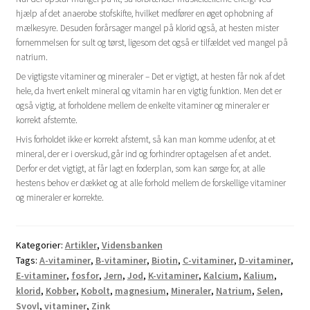
hjælp af det anaerobe stofskifte, hvilket medfører en øget ophobning af
mælkesyre. Desuden forårsager mangel på klorid også, at hesten mister
fornemmelsen for sult og tørst, ligesom det også er tilfældet ved mangel på
natrium.
De vigtigste vitaminer og mineraler – Det er vigtigt, at hesten får nok af det
hele, da hvert enkelt mineral og vitamin har en vigtig funktion. Men det er
også vigtig, at forholdene mellem de enkelte vitaminer og mineraler er
korrekt afstemte.
Hvis forholdet ikke er korrekt afstemt, så kan man komme udenfor, at et
mineral, der er i overskud, går ind og forhindrer optagelsen af et andet.
Derfor er det vigtigt, at får lagt en foderplan, som kan sørge for, at alle
hestens behov er dækket og at alle forhold mellem de forskellige vitaminer
og mineraler er korrekte.
Kategorier:
Artikler
,
Vidensbanken
Tags:
A-vitaminer
,
B-vitaminer
,
Biotin
,
C-vitaminer
,
D-vitaminer
,
E-vitaminer
,
fosfor
,
Jern
,
Jod
,
K-vitaminer
,
Kalcium
,
Kalium
,
klorid
,
Kobber
,
Kobolt
,
magnesium
,
Mineraler
,
Natrium
,
Selen
,
Svovl
,
vitaminer
,
Zink