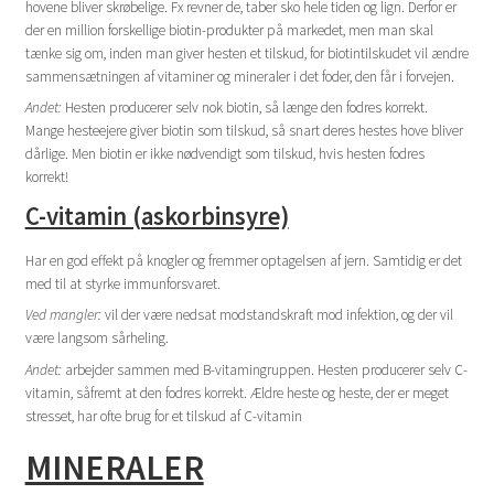
hovene bliver skrøbelige. Fx revner de, taber sko hele tiden og lign. Derfor er
der en million forskellige biotin-produkter på markedet, men man skal
tænke sig om, inden man giver hesten et tilskud, for biotintilskudet vil ændre
sammensætningen af vitaminer og mineraler i det foder, den får i forvejen.
Andet:
Hesten producerer selv nok biotin, så længe den fodres korrekt.
Mange hesteejere giver biotin som tilskud, så snart deres hestes hove bliver
dårlige. Men biotin er ikke nødvendigt som tilskud, hvis hesten fodres
korrekt!
C-vitamin (askorbinsyre)
Har en god effekt på knogler og fremmer optagelsen af jern. Samtidig er det
med til at styrke immunforsvaret.
Ved mangler:
vil der være nedsat modstandskraft mod infektion, og der vil
være langsom sårheling.
Andet:
arbejder sammen med B-vitamingruppen. Hesten producerer selv C-
vitamin, såfremt at den fodres korrekt. Ældre heste og heste, der er meget
stresset, har ofte brug for et tilskud af C-vitamin
MINERALER