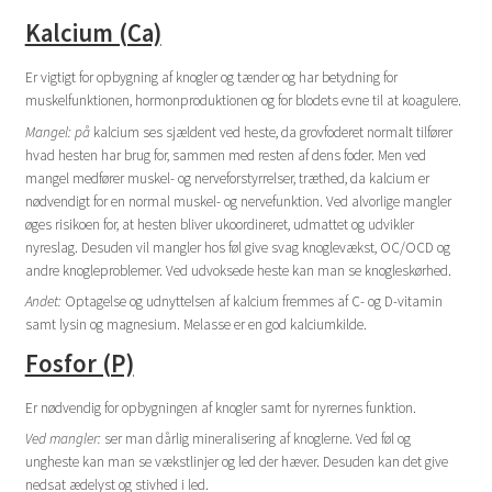
Kalcium (Ca)
Er vigtigt for opbygning af knogler og tænder og har betydning for
muskelfunktionen, hormonproduktionen og for blodets evne til at koagulere.
Mangel: på
kalcium ses sjældent ved heste, da grovfoderet normalt tilfører
hvad hesten har brug for, sammen med resten af dens foder. Men ved
mangel medfører muskel- og nerveforstyrrelser, træthed, da kalcium er
nødvendigt for en normal muskel- og nervefunktion. Ved alvorlige mangler
øges risikoen for, at hesten bliver ukoordineret, udmattet og udvikler
nyreslag. Desuden vil mangler hos føl give svag knoglevækst, OC/OCD og
andre knogleproblemer. Ved udvoksede heste kan man se knogleskørhed.
Andet:
Optagelse og udnyttelsen af kalcium fremmes af C- og D-vitamin
samt lysin og magnesium. Melasse er en god kalciumkilde.
Fosfor (P)
Er nødvendig for opbygningen af knogler samt for nyrernes funktion.
Ved mangler:
ser man dårlig mineralisering af knoglerne. Ved føl og
ungheste kan man se vækstlinjer og led der hæver. Desuden kan det give
nedsat ædelyst og stivhed i led.