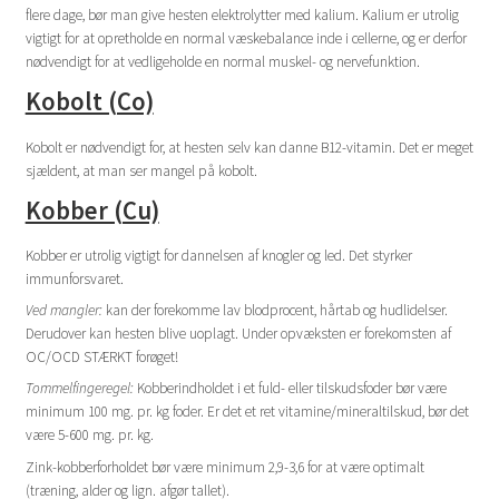
flere dage, bør man give hesten elektrolytter med kalium. Kalium er utrolig
vigtigt for at opretholde en normal væskebalance inde i cellerne, og er derfor
nødvendigt for at vedligeholde en normal muskel- og nervefunktion.
Kobolt (Co)
Kobolt er nødvendigt for, at hesten selv kan danne B12-vitamin. Det er meget
sjældent, at man ser mangel på kobolt.
Kobber (Cu)
Kobber er utrolig vigtigt for dannelsen af knogler og led. Det styrker
immunforsvaret.
Ved mangler:
kan der forekomme lav blodprocent, hårtab og hudlidelser.
Derudover kan hesten blive uoplagt. Under opvæksten er forekomsten af
OC/OCD STÆRKT forøget!
T
ommelfingeregel:
Kobberindholdet i et fuld- eller tilskudsfoder bør være
minimum 100 mg. pr. kg foder. Er det et ret vitamine/mineraltilskud, bør det
være 5-600 mg. pr. kg.
Zink-kobberforholdet bør være minimum 2,9-3,6 for at være optimalt
(træning, alder og lign. afgør tallet).