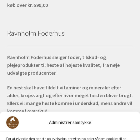
køb over kr. 599,00
Ravnholm Foderhus
Ravnholm Foderhus sælger foder, tilskud- og
plejeprodukter til heste af højeste kvalitet, fra nøje
udvalgte producenter.
En hest skal have tildelt vitaminer og mineraler efter
alder, kropsvægt og efter hvor meget hesten bliver brugt.
Ellers vil mange heste komme i underskud, mens andre vil
komme i overskud.
Administrer samtykke
Bank: Nordea / Reg: 2413 Konto nr. 6285 704 772
Mobilepay: 29630
For at give dig den bedste oplevelse bruger vi teknologier såsom cookies til at