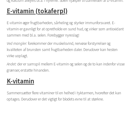
og kalcium aflejres bl.a. i nyrerne. Solen hjælper til dannelsen af D-vitamin.
E-vitamin (tokaferpl)
E-vitamin øger frugtbarheden, sårheling og styrker immunforsvaret. E-
vitamin er gavnligt for at opretholde en sund hud, og virker som antioxidant
sammen med bl.a. selen. Forebygger nyreslag!
Ved mangler:
forekommer der muskelsvind, nervøse forstyrrelser og
kvaliteten af brunsten samt frugtbarheden daler. Derudover kan hesten
virke uoplagt.
Andet:
der er samspil mellem E-vitamin og selen og de to kan indenfor visse
grænser, erstatte hinanden.
K-vitamin
Sammensætter flere vitaminer til en helhed i tyktarmen, hvorefter det kan
optages. Derudover er det vigtigt for blodets evne til at størkne.