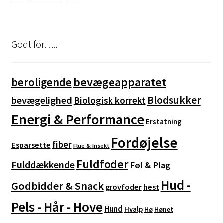
Godt for…..
bevægeapparatet
beroligende
Blodsukker
bevægelighed
Biologisk korrekt
Energi & Performance
Erstatning
Fordøjelse
fiber
Esparsette
Flue & Insekt
Fuldfoder
Fulddækkende
Føl & Plag
Hud -
Godbidder & Snack
grovfoder
hest
Pels - Hår - Hove
Hund
Hvalp
Hø
Hønet