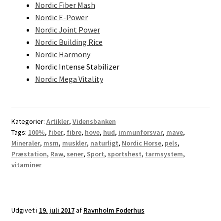
Nordic Fiber Mash
Nordic E-Power
Nordic Joint Power
Nordic Building Rice
Nordic Harmony
Nordic Intense Stabilizer
Nordic Mega Vitality
Kategorier:
Artikler
,
Vidensbanken
Tags:
100%
,
fiber
,
fibre
,
hove
,
hud
,
immunforsvar
,
mave
,
Mineraler
,
msm
,
muskler
,
naturligt
,
Nordic Horse
,
pels
,
Præstation
,
Raw
,
sener
,
Sport
,
sportshest
,
tarmsystem
,
vitaminer
Udgivet i
19. juli 2017
af
Ravnholm Foderhus