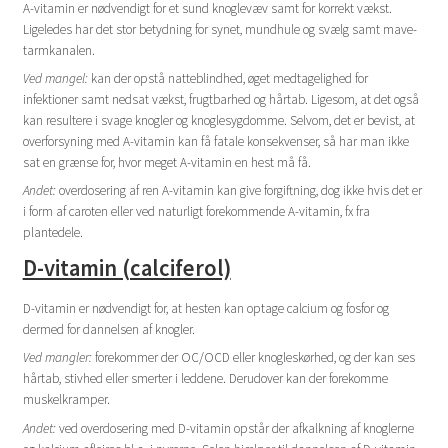
A-vitamin er nødvendigt for et sund knoglevæv samt for korrekt vækst.
Ligeledes har det stor betydning for synet, mundhule og svælg samt mave-
tarmkanalen.
Ved mangel:
kan der opstå natteblindhed, øget medtagelighed for
infektioner samt nedsat vækst, frugtbarhed og hårtab. Ligesom, at det også
kan resultere i svage knogler og knoglesygdomme. Selvom, det er bevist, at
overforsyning med A-vitamin kan få fatale konsekvenser, så har man ikke
sat en grænse for, hvor meget A-vitamin en hest må få.
Andet:
overdosering af ren A-vitamin kan give forgiftning, dog ikke hvis det er
i form af caroten eller ved naturligt forekommende A-vitamin, fx fra
plantedele.
D-vitamin (calciferol)
D-vitamin er nødvendigt for, at hesten kan optage calcium og fosfor og
dermed for dannelsen af knogler.
Ved mangler:
forekommer der OC/OCD eller knogleskørhed, og der kan ses
hårtab, stivhed eller smerter i leddene. Derudover kan der forekomme
muskelkramper.
Andet:
ved overdosering med D-vitamin opstår der afkalkning af knoglerne