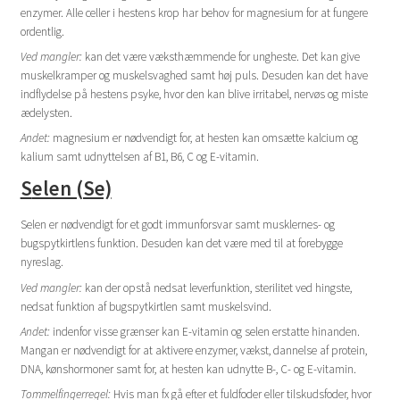
enzymer. Alle celler i hestens krop har behov for magnesium for at fungere
ordentlig.
Ved mangler:
kan det være væksthæmmende for ungheste. Det kan give
muskelkramper og muskelsvaghed samt høj puls. Desuden kan det have
indflydelse på hestens psyke, hvor den kan blive irritabel, nervøs og miste
ædelysten.
Andet:
magnesium er nødvendigt for, at hesten kan omsætte kalcium og
kalium samt udnyttelsen af B1, B6, C og E-vitamin.
S
elen (Se)
Selen er nødvendigt for et godt immunforsvar samt musklernes- og
bugspytkirtlens funktion. Desuden kan det være med til at forebygge
nyreslag.
Ved mangler:
kan der opstå nedsat leverfunktion, sterilitet ved hingste,
nedsat funktion af bugspytkirtlen samt muskelsvind.
Andet:
indenfor visse grænser kan E-vitamin og selen erstatte hinanden.
Mangan er nødvendigt for at aktivere enzymer, vækst, dannelse af protein,
DNA, kønshormoner samt for, at hesten kan udnytte B-, C- og E-vitamin.
Tommelfingerregel:
Hvis man fx gå efter et fuldfoder eller tilskudsfoder, hvor