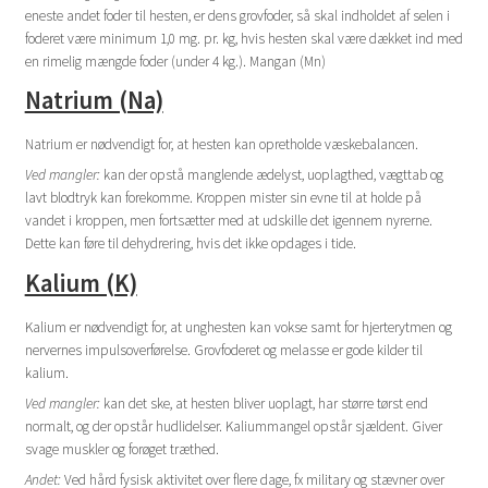
eneste andet foder til hesten, er dens grovfoder, så skal indholdet af selen i
foderet være minimum 1,0 mg. pr. kg, hvis hesten skal være dækket ind med
en rimelig mængde foder (under 4 kg.). Mangan (Mn)
Natrium (Na)
Natrium er nødvendigt for, at hesten kan opretholde væskebalancen.
Ved mangler:
kan der opstå manglende ædelyst, uoplagthed, vægttab og
lavt blodtryk kan forekomme. Kroppen mister sin evne til at holde på
vandet i kroppen, men fortsætter med at udskille det igennem nyrerne.
Dette kan føre til dehydrering, hvis det ikke opdages i tide.
Kalium (K)
Kalium er nødvendigt for, at unghesten kan vokse samt for hjerterytmen og
nervernes impulsoverførelse. Grovfoderet og melasse er gode kilder til
kalium.
Ved mangler:
kan det ske, at hesten bliver uoplagt, har større tørst end
normalt, og der opstår hudlidelser. Kaliummangel opstår sjældent. Giver
svage muskler og forøget træthed.
Andet:
Ved hård fysisk aktivitet over flere dage, fx military og stævner over