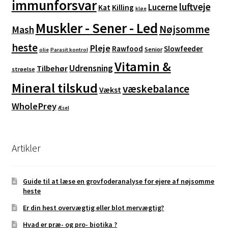
immunforsvar
luftveje
Lucerne
Kat
Killing
kløe
Muskler - Sener - Led
Nøjsomme
Mash
heste
Pleje
Rawfood
Slowfeeder
Senior
olie
Parasit kontrol
Vitamin &
Udrensning
Tilbehør
strøelse
Mineral tilskud
væskebalance
Vækst
WholePrey
Æsel
Artikler
Guide til at læse en grovfoderanalyse for ejere af nøjsomme
heste
Er din hest overvægtig eller blot mervægtig?
Hvad er præ- og pro- biotika ?