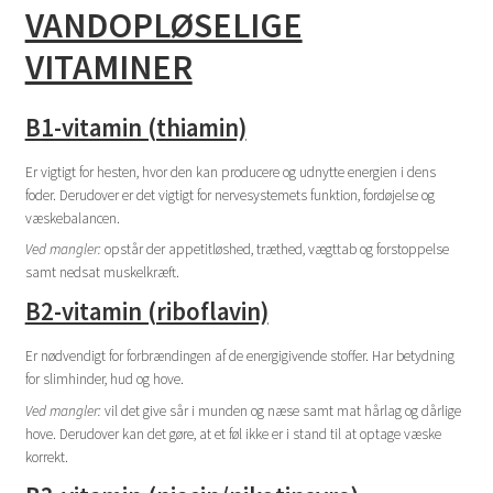
VANDOPLØSELIGE
VITAMINER
B1-vitamin (thiamin)
Er vigtigt for hesten, hvor den kan producere og udnytte energien i dens
foder. Derudover er det vigtigt for nervesystemets funktion, fordøjelse og
væskebalancen.
Ved mangler:
opstår der appetitløshed, træthed, vægttab og forstoppelse
samt nedsat muskelkræft.
B2-vitamin (riboflavin)
Er nødvendigt for forbrændingen af de energigivende stoffer. Har betydning
for slimhinder, hud og hove.
Ved mangler:
vil det give sår i munden og næse samt mat hårlag og dårlige
hove. Derudover kan det gøre, at et føl ikke er i stand til at optage væske
korrekt.