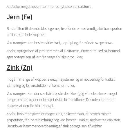
Andet:
for meget fosfor hæmmer udnyttelsen af calcium.
Jern (Fe)
Binder ilten til de røde blodlegemer, hvorfor de er nødvendige for transporten
af ilt rundt i hele kroppen.
Ved mangler:
kan hesten virke træt, uoplagt og får måske svage hove.
Andet:
optagelsen af jern fremmes af C-vitamin. Protein fra kød og benmel
øger optagelsen af jern fra vegetabilske produkter.
Zink (Zn)
Indgår i mange af kroppens enzymsystemer og er nødvendig for vækst,
sårheling og for produktion af kønshormoner.
Ved mangler:
kan der ses hårtab, sår der ikke rigtig vil hele eller er meget
længe om det, og der er forhøjet risiko for infektioner. Desuden kan man
risikere, at den får blodmangel.
Andet:
hvis man giver for meget zink, risikerer man, at hesten mister
appetitten, får indre blødninger og ved hesten i vækst, nedsættes væksten.
Derudover hæmmer overdosering af zink optagelsen af kobber.