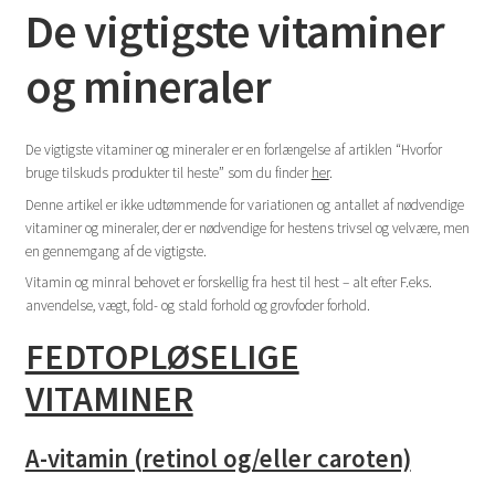
De vigtigste vitaminer
og mineraler
De vigtigste vitaminer og mineraler er en forlængelse af artiklen “Hvorfor
bruge tilskuds produkter til heste” som du finder
her
.
Denne artikel er ikke udtømmende for variationen og antallet af nødvendige
vitaminer og mineraler, der er nødvendige for hestens trivsel og velvære, men
en gennemgang af de vigtigste.
Vitamin og minral behovet er forskellig fra hest til hest – alt efter F.eks.
anvendelse, vægt, fold- og stald forhold og grovfoder forhold.
FEDTOPLØSELIGE
VITAMINER
A-vitamin (retinol og/eller caroten)