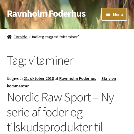
Ravnholm Foderhus
Spring
Spring
Menu
til
til
navigation
indhold
Åbningstider
Forside
Indlæg tagged “vitaminer”
Kurv
Tag:
vitaminer
Udgivet i
21. oktober 2018
af
Ravnholm Foderhus
—
Skriv en
kommentar
Nordic Raw Sport – Ny
serie af foder og
tilskudsprodukter til