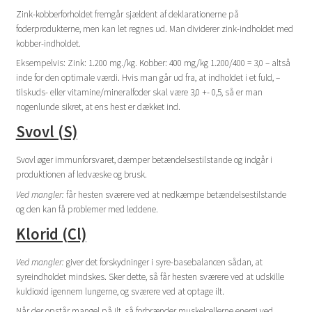
Zink-kobberforholdet fremgår sjældent af deklarationerne på
foderprodukterne, men kan let regnes ud. Man dividerer zink-indholdet med
kobber-indholdet.
Eksempelvis: Zink: 1.200 mg./kg. Kobber: 400 mg/kg 1.200/400 = 3,0 – altså
inde for den optimale værdi. Hvis man går ud fra, at indholdet i et fuld, –
tilskuds- eller vitamine/mineralfoder skal være 3,0 +- 0,5, så er man
nogenlunde sikret, at ens hest er dækket ind.
Svovl (S)
Svovl øger immunforsvaret, dæmper betændelsestilstande og indgår i
produktionen af ledvæske og brusk.
Ved mangler:
får hesten sværere ved at nedkæmpe betændelsestilstande
og den kan få problemer med leddene.
Klorid (Cl)
Ved mangler:
giver det forskydninger i syre-basebalancen sådan, at
syreindholdet mindskes. Sker dette, så får hesten sværere ved at udskille
kuldioxid igennem lungerne, og sværere ved at optage ilt.
Når der opstår mangel på ilt, så forbrænder muskelcellerne energi ved