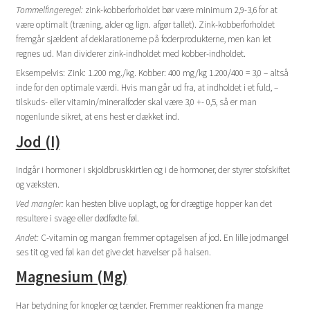
Tommelfingeregel:
zink-kobberforholdet bør være minimum 2,9-3,6 for at
være optimalt (træning, alder og lign. afgør tallet). Zink-kobberforholdet
fremgår sjældent af deklarationerne på foderprodukterne, men kan let
regnes ud. Man dividerer zink-indholdet med kobber-indholdet.
Eksempelvis: Zink: 1.200 mg./kg. Kobber: 400 mg/kg 1.200/400 = 3,0 – altså
inde for den optimale værdi. Hvis man går ud fra, at indholdet i et fuld, –
tilskuds- eller vitamin/mineralfoder skal være 3,0 +- 0,5, så er man
nogenlunde sikret, at ens hest er dækket ind.
Jod (I)
Indgår i hormoner i skjoldbruskkirtlen og i de hormoner, der styrer stofskiftet
og væksten.
Ved mangler:
kan hesten blive uoplagt, og for drægtige hopper kan det
resultere i svage eller dødfødte føl.
Andet:
C-vitamin og mangan fremmer optagelsen af jod. En lille jodmangel
ses tit og ved føl kan det give det hævelser på halsen.
Magnesium (Mg)
Har betydning for knogler og tænder. Fremmer reaktionen fra mange