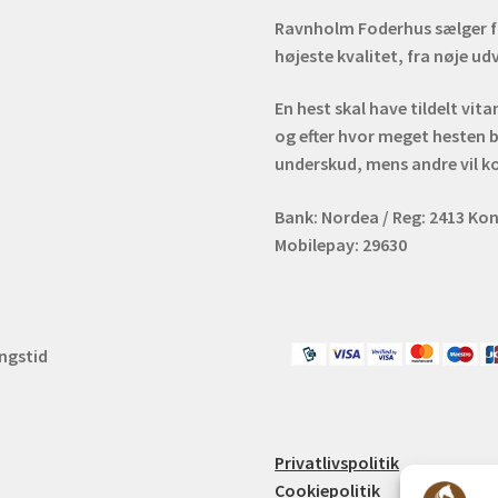
Ravnholm Foderhus sælger fod
højeste kvalitet, fra nøje u
En hest skal have tildelt vit
og efter hvor meget hesten b
underskud, mens andre vil k
Bank: Nordea / Reg: 2413 Kon
Mobilepay: 29630
ingstid
m
Privatlivspolitik
Cookiepolitik