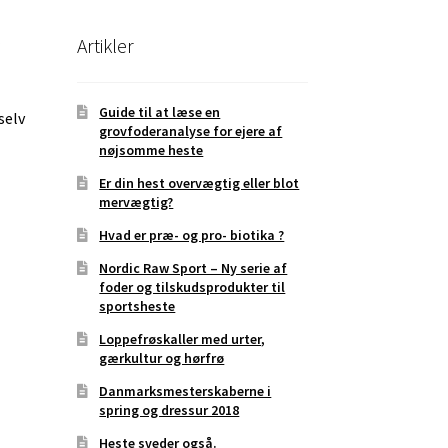
Artikler
r
Guide til at læse en
selv
grovfoderanalyse for ejere af
e
nøjsomme heste
Er din hest overvægtig eller blot
mervægtig?
Hvad er præ- og pro- biotika ?
Nordic Raw Sport – Ny serie af
foder og tilskudsprodukter til
sportsheste
Loppefrøskaller med urter,
gærkultur og hørfrø
Danmarksmesterskaberne i
spring og dressur 2018
Heste sveder også.