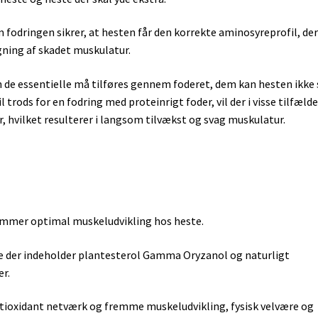
m fodringen sikrer, at hesten får den korrekte aminosyreprofil, de
ning af skadet muskulatur.
 de essentielle må tilføres gennem foderet, dem kan hesten ikke 
 trods for en fodring med proteinrigt foder, vil der i visse tilfæld
, hvilket resulterer i langsom tilvækst og svag muskulatur.
remmer optimal muskeludvikling hos heste.
lie der indeholder plantesterol Gamma Oryzanol og naturligt
r.
 antioxidant netværk og fremme muskeludvikling, fysisk velvære og