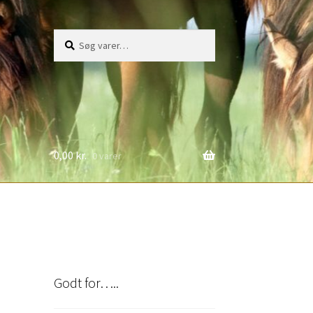
Søg
Søg
efter:
0,00
kr.
0 varer
Godt for…..