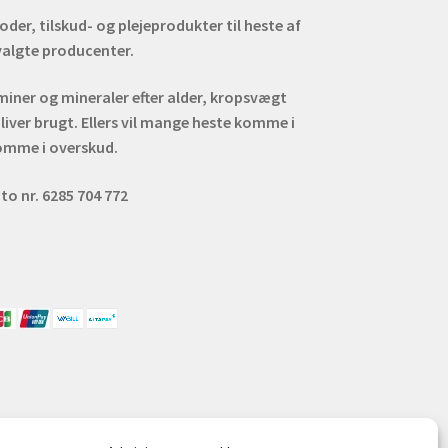
er, tilskud- og plejeprodukter til heste af
dvalgte producenter.
aminer og mineraler efter alder, kropsvægt
liver brugt. Ellers vil mange heste komme i
omme i overskud.
to nr. 6285 704 772