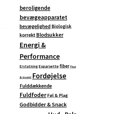
beroligende
bevægeapparatet
bevægelighed
Biologisk
Blodsukker
korrekt
Energi &
Performance
fiber
Esparsette
Erstatning
Flue
Fordøjelse
& Insekt
Fulddækkende
Fuldfoder
Føl & Plag
Godbidder & Snack