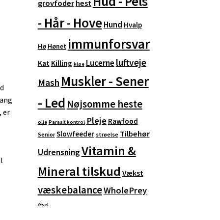
Hud - Pels
grovfoder
hest
- Hår - Hove
Hund
Hvalp
immunforsvar
Hø
Hønet
luftveje
Lucerne
Kat
Killing
kløe
Muskler - Sener
Mash
ed
- Led
gang
Nøjsomme heste
 er
Pleje
Rawfood
olie
Parasit kontrol
Tilbehør
Slowfeeder
Senior
strøelse
Vitamin &
Udrensning
l
Mineral tilskud
Vækst
væskebalance
WholePrey
Æsel