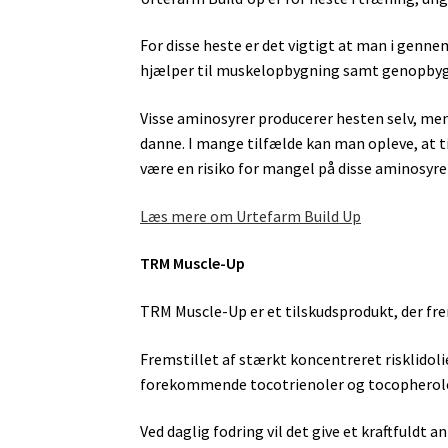
For disse heste er det vigtigt at man i genne
hjælper til muskelopbygning samt genopbyg
Visse aminosyrer producerer hesten selv, men
danne. I mange tilfælde kan man opleve, at til
være en risiko for mangel på disse aminosyrer
Læs mere om Urtefarm Build Up
TRM Muscle-Up
TRM Muscle-Up er et tilskudsprodukt, der f
Fremstillet af stærkt koncentreret risklido
forekommende tocotrienoler og tocopherole
Ved daglig fodring vil det give et kraftfuldt