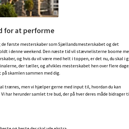
 for at performe
g de første mesterskaber som Sjællandsmesterskabet og det
holdt i denne weekend. Den næste tid vil stævnelisterne boome m
aber, og hvis du vil være med helt i toppen, er det nu, du skal i 
nalerne, der tæller, og afvikles mesterskabet hen over flere dage,
st på skamlen sammen med dig.
skal trænes, men vi hjælper gerne med input til, hvordan du kan
Vi har herunder samlet tre bud, der på hver deres måde bidrager ti
heste og heste der skal yde ekstra.