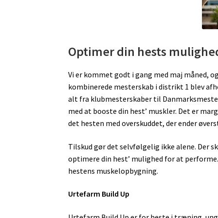
Optimer din hests mulighed
Vi er kommet godt i gang med maj måned, o
kombinerede mesterskab i distrikt 1 blev af
alt fra klubmesterskaber til Danmarksmestersk
med at booste din hest’ muskler. Det er margi
det hesten med overskuddet, der ender øver
Tilskud gør det selvfølgelig ikke alene. Der 
optimere din hest’ mulighed for at performe. 
hestens muskelopbygning.
Urtefarm Build Up
Urtefarm Build Up er for heste i træning, ung