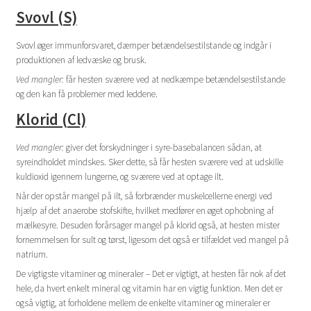
Svovl (S)
Svovl øger immunforsvaret, dæmper betændelsestilstande og indgår i
produktionen af ledvæske og brusk.
Ved mangler:
får hesten sværere ved at nedkæmpe betændelsestilstande
og den kan få problemer med leddene.
Klorid (Cl)
Ved mangler:
giver det forskydninger i syre-basebalancen sådan, at
syreindholdet mindskes. Sker dette, så får hesten sværere ved at udskille
kuldioxid igennem lungerne, og sværere ved at optage ilt.
Når der opstår mangel på ilt, så forbrænder muskelcellerne energi ved
hjælp af det anaerobe stofskifte, hvilket medfører en øget ophobning af
mælkesyre. Desuden forårsager mangel på klorid også, at hesten mister
fornemmelsen for sult og tørst, ligesom det også er tilfældet ved mangel på
natrium.
De vigtigste vitaminer og mineraler – Det er vigtigt, at hesten får nok af det
hele, da hvert enkelt mineral og vitamin har en vigtig funktion. Men det er
også vigtig, at forholdene mellem de enkelte vitaminer og mineraler er