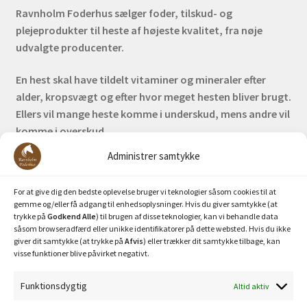
Ravnholm Foderhus sælger foder, tilskud- og
plejeprodukter til heste af højeste kvalitet, fra nøje
udvalgte producenter.
En hest skal have tildelt vitaminer og mineraler efter
alder, kropsvægt og efter hvor meget hesten bliver brugt.
Ellers vil mange heste komme i underskud, mens andre vil
komme i overskud.
Administrer samtykke
Bank: Nordea / Reg: 2413 Konto nr. 6285 704 772
Mobilepay: 29630
For at give dig den bedste oplevelse bruger vi teknologier såsom cookies til at
gemme og/eller få adgang til enhedsoplysninger. Hvis du giver samtykke (at
trykke på
Godkend Alle
) til brugen af disse teknologier, kan vi behandle data
såsom browseradfærd eller unikke identifikatorer på dette websted. Hvis du ikke
giver dit samtykke (at trykke på
Afvis
) eller trækker dit samtykke tilbage, kan
visse funktioner blive påvirket negativt.
Funktionsdygtig
Altid aktiv