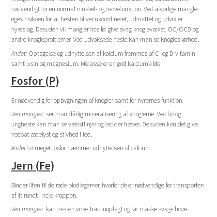
nødvendigt for en normal muskel- og nervefunktion. Ved alvorlige mangler
øges risikoen for, at hesten bliver ukoordineret, udmattet og udvikler
nyreslag. Desuden vil mangler hos føl give svag knoglevækst, OC/OCD og
andre knogleproblemer. Ved udvoksede heste kan man se knogleskørhed.
Andet:
Optagelse og udnyttelsen af kalcium fremmes af C- og D-vitamin
samt lysin og magnesium. Melasse er en god kalciumkilde.
Fosfor (P)
Er nødvendig for opbygningen af knogler samt for nyrernes funktion.
Ved mangler:
ser man dårlig mineralisering af knoglerne. Ved føl og
ungheste kan man se vækstlinjer og led der hæver. Desuden kan det give
nedsat ædelyst og stivhed i led.
Andet:
for meget fosfor hæmmer udnyttelsen af calcium.
Jern (Fe)
Binder ilten til de røde blodlegemer, hvorfor de er nødvendige for transporten
af ilt rundt i hele kroppen.
Ved mangler:
kan hesten virke træt, uoplagt og får måske svage hove.