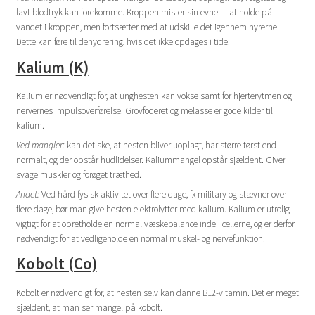
lavt blodtryk kan forekomme. Kroppen mister sin evne til at holde på
vandet i kroppen, men fortsætter med at udskille det igennem nyrerne.
Dette kan føre til dehydrering, hvis det ikke opdages i tide.
Kalium (K)
Kalium er nødvendigt for, at unghesten kan vokse samt for hjerterytmen og
nervernes impulsoverførelse. Grovfoderet og melasse er gode kilder til
kalium.
Ved mangler:
kan det ske, at hesten bliver uoplagt, har større tørst end
normalt, og der opstår hudlidelser. Kaliummangel opstår sjældent. Giver
svage muskler og forøget træthed.
Andet:
Ved hård fysisk aktivitet over flere dage, fx military og stævner over
flere dage, bør man give hesten elektrolytter med kalium. Kalium er utrolig
vigtigt for at opretholde en normal væskebalance inde i cellerne, og er derfor
nødvendigt for at vedligeholde en normal muskel- og nervefunktion.
Kobolt (Co)
Kobolt er nødvendigt for, at hesten selv kan danne B12-vitamin. Det er meget
sjældent, at man ser mangel på kobolt.