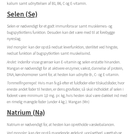
kalium samt udnyttelsen af B1, B6, C og E-vitamin.
S
elen (Se)
Selen er nødvendigt for et godt immunforsvar samt musklernes- og
bugspytkirtlens funktion. Desuden kan det være med til at forebygge
nyreslag.
Ved mangler:
kan der opstå nedsat leverfunktion, sterilitet ved hingste,
nedsat funktion af bugspytkirtlen samt muskelsvind.
Andet:
indenfor visse grænser kan E-vitamin og selen erstatte hinanden.
Mangan er nødvendigt for at aktivere enzymer, vækst, dannelse af protein,
DNA, kønshormoner samt for, at hesten kan udnytte B-, C- og E-vitamin.
Tommelfingerregel:
Hvis man fx gå efter et fuldfoder eller tilskudsfoder, hvor
eneste andet foder til hesten, er dens grovfoder, så skal indholdet af selen i
foderet være minimum 1,0 mg. pr. kg, hvis hesten skal være dækket ind med
en rimelig mængde foder (under 4 kg.). Mangan (Mn)
Natrium (Na)
Natrium er nødvendigt for, at hesten kan opretholde væskebalancen.
Ved mangler:
kan der opstå manglende ædelyst, uoplagthed, vægttab og