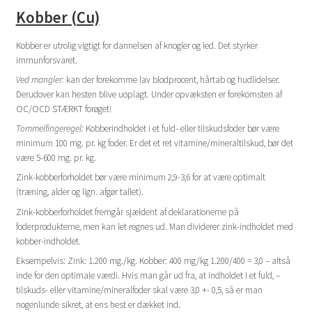
Kobber (Cu)
Kobber er utrolig vigtigt for dannelsen af knogler og led. Det styrker
immunforsvaret.
Ved mangler:
kan der forekomme lav blodprocent, hårtab og hudlidelser.
Derudover kan hesten blive uoplagt. Under opvæksten er forekomsten af
OC/OCD STÆRKT forøget!
T
ommelfingeregel:
Kobberindholdet i et fuld- eller tilskudsfoder bør være
minimum 100 mg. pr. kg foder. Er det et ret vitamine/mineraltilskud, bør det
være 5-600 mg. pr. kg.
Zink-kobberforholdet bør være minimum 2,9-3,6 for at være optimalt
(træning, alder og lign. afgør tallet).
Zink-kobberforholdet fremgår sjældent af deklarationerne på
foderprodukterne, men kan let regnes ud. Man dividerer zink-indholdet med
kobber-indholdet.
Eksempelvis: Zink: 1.200 mg./kg. Kobber: 400 mg/kg 1.200/400 = 3,0 – altså
inde for den optimale værdi. Hvis man går ud fra, at indholdet i et fuld, –
tilskuds- eller vitamine/mineralfoder skal være 3,0 +- 0,5, så er man
nogenlunde sikret, at ens hest er dækket ind.