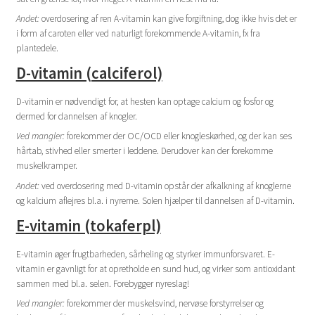
Andet:
overdosering af ren A-vitamin kan give forgiftning, dog ikke hvis det er
i form af caroten eller ved naturligt forekommende A-vitamin, fx fra
plantedele.
D-vitamin (calciferol)
D-vitamin er nødvendigt for, at hesten kan optage calcium og fosfor og
dermed for dannelsen af knogler.
Ved mangler:
forekommer der OC/OCD eller knogleskørhed, og der kan ses
hårtab, stivhed eller smerter i leddene. Derudover kan der forekomme
muskelkramper.
Andet:
ved overdosering med D-vitamin opstår der afkalkning af knoglerne
og kalcium aflejres bl.a. i nyrerne. Solen hjælper til dannelsen af D-vitamin.
E-vitamin (tokaferpl)
E-vitamin øger frugtbarheden, sårheling og styrker immunforsvaret. E-
vitamin er gavnligt for at opretholde en sund hud, og virker som antioxidant
sammen med bl.a. selen. Forebygger nyreslag!
Ved mangler:
forekommer der muskelsvind, nervøse forstyrrelser og