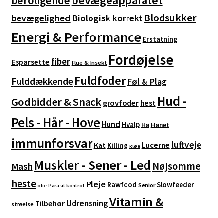
bevægeapparatet
beroligende
Blodsukker
bevægelighed
Biologisk korrekt
Energi & Performance
Erstatning
Fordøjelse
fiber
Esparsette
Flue & Insekt
Fuldfoder
Fulddækkende
Føl & Plag
Hud -
Godbidder & Snack
grovfoder
hest
Pels - Hår - Hove
Hund
Hvalp
Hø
Hønet
immunforsvar
luftveje
Lucerne
Kat
Killing
kløe
Muskler - Sener - Led
Nøjsomme
Mash
heste
Pleje
Rawfood
Slowfeeder
Senior
olie
Parasit kontrol
Vitamin &
Udrensning
Tilbehør
strøelse