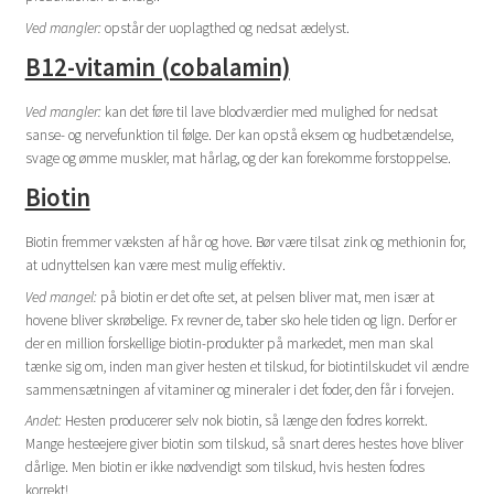
Ved mangler:
opstår der uoplagthed og nedsat ædelyst.
B12-vitamin (cobalamin)
Ved mangler:
kan det føre til lave blodværdier med mulighed for nedsat
sanse- og nervefunktion til følge. Der kan opstå eksem og hudbetændelse,
svage og ømme muskler, mat hårlag, og der kan forekomme forstoppelse.
Biotin
Biotin fremmer væksten af hår og hove. Bør være tilsat zink og methionin for,
at udnyttelsen kan være mest mulig effektiv.
Ved mangel:
på biotin er det ofte set, at pelsen bliver mat, men især at
hovene bliver skrøbelige. Fx revner de, taber sko hele tiden og lign. Derfor er
der en million forskellige biotin-produkter på markedet, men man skal
tænke sig om, inden man giver hesten et tilskud, for biotintilskudet vil ændre
sammensætningen af vitaminer og mineraler i det foder, den får i forvejen.
Andet:
Hesten producerer selv nok biotin, så længe den fodres korrekt.
Mange hesteejere giver biotin som tilskud, så snart deres hestes hove bliver
dårlige. Men biotin er ikke nødvendigt som tilskud, hvis hesten fodres
korrekt!