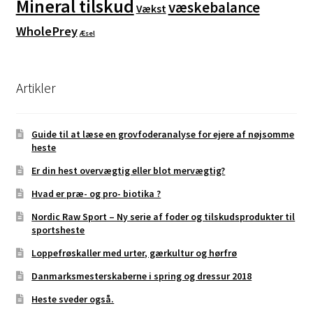
Mineral tilskud
væskebalance
Vækst
WholePrey
Æsel
Artikler
Guide til at læse en grovfoderanalyse for ejere af nøjsomme
heste
Er din hest overvægtig eller blot mervægtig?
Hvad er præ- og pro- biotika ?
Nordic Raw Sport – Ny serie af foder og tilskudsprodukter til
sportsheste
Loppefrøskaller med urter, gærkultur og hørfrø
Danmarksmesterskaberne i spring og dressur 2018
Heste sveder også.