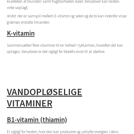
kvaliteten af brunsten samt frugtbarheden daler. Derudover kan hesten
virke uoplagt.
Andet:
der er samspil mellem E-vitamin og selen og de to kan indenfor visse
grænser, erstatte hinanden.
K-vitamin
Sammensætter flere vitaminer til en helhed i tyktarmen, hvorefter det kan
optages. Derudover er det vigtigt for blodets evne til at størkne.
VANDOPLØSELIGE
VITAMINER
B1-vitamin (thiamin)
Er vigtigt for hesten, hvor den kan producere og udnytte energien i dens