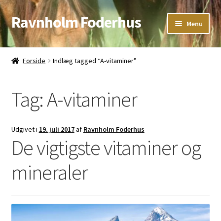
Ravnholm Foderhus
Spring
Spring
Menu
til
til
navigation
indhold
Åbningstider
Forside
Indlæg tagged “A-vitaminer”
Kurv
Tag:
A-vitaminer
Udgivet i
19. juli 2017
af
Ravnholm Foderhus
De vigtigste vitaminer og
mineraler