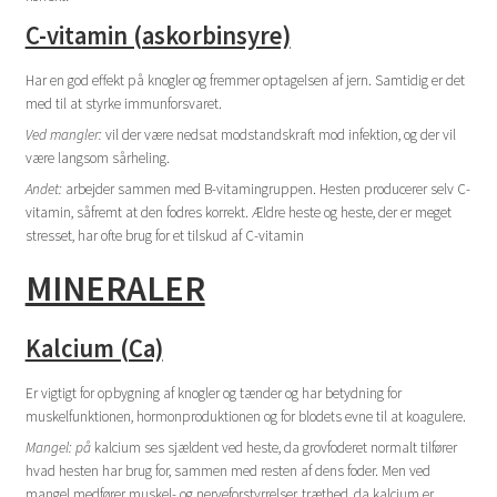
C-vitamin (askorbinsyre)
Har en god effekt på knogler og fremmer optagelsen af jern. Samtidig er det
med til at styrke immunforsvaret.
Ved mangler:
vil der være nedsat modstandskraft mod infektion, og der vil
være langsom sårheling.
Andet:
arbejder sammen med B-vitamingruppen. Hesten producerer selv C-
vitamin, såfremt at den fodres korrekt. Ældre heste og heste, der er meget
stresset, har ofte brug for et tilskud af C-vitamin
MINERALER
Kalcium (Ca)
Er vigtigt for opbygning af knogler og tænder og har betydning for
muskelfunktionen, hormonproduktionen og for blodets evne til at koagulere.
Mangel: på
kalcium ses sjældent ved heste, da grovfoderet normalt tilfører
hvad hesten har brug for, sammen med resten af dens foder. Men ved
mangel medfører muskel- og nerveforstyrrelser, træthed, da kalcium er