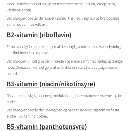
foder. Derudover er det vigtigt for nervesystemets funktion, fordøjelse og
væskebalancen.
Ved mangler:
opstår der appetitløshed, træthed, vægttab og forstoppelse
samt nedsat muskelkræft.
B2-vitamin (riboflavin)
Er nødvendigt for forbrændingen af de energigivende stoffer. Har betydning
for slimhinder, hud og hove.
Ved mangler:
vil det give sår i munden og næse samt mat hårlag og dårlige
hove. Derudover kan det gøre, at et føl ikke er i stand til at optage væske
korrekt.
B3-vitamin (niacin/nikotinsyre)
B3-vitamin er vigtigt for energiproduktionen, for centralnervesystemet og for
huden.
Ved mangler:
opstår der uoplagthed og nedsat ædelyst, ligesom de fleste
andre i B-vitamingruppen.
B5-vitamin (panthotensyre)