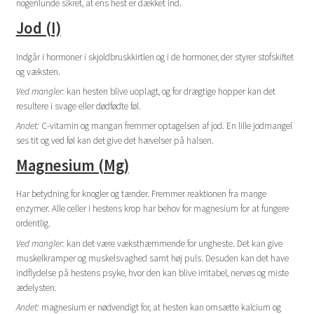
nogenlunde sikret, at ens hest er dækket ind.
Jod (I)
Indgår i hormoner i skjoldbruskkirtlen og i de hormoner, der styrer stofskiftet
og væksten.
Ved mangler:
kan hesten blive uoplagt, og for drægtige hopper kan det
resultere i svage eller dødfødte føl.
Andet:
C-vitamin og mangan fremmer optagelsen af jod. En lille jodmangel
ses tit og ved føl kan det give det hævelser på halsen.
Magnesium (Mg)
Har betydning for knogler og tænder. Fremmer reaktionen fra mange
enzymer. Alle celler i hestens krop har behov for magnesium for at fungere
ordentlig.
Ved mangler:
kan det være væksthæmmende for ungheste. Det kan give
muskelkramper og muskelsvaghed samt høj puls. Desuden kan det have
indflydelse på hestens psyke, hvor den kan blive irritabel, nervøs og miste
ædelysten.
Andet:
magnesium er nødvendigt for, at hesten kan omsætte kalcium og