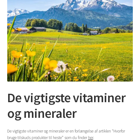
De vigtigste vitaminer
og mineraler
De vigtigste vitaminer og mineraler er en forlængelse af artiklen “Hvorfor
bruge tilskuds produkter til heste” som du finder
her
.