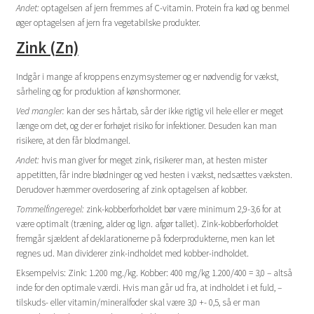
Andet:
optagelsen af jern fremmes af C-vitamin. Protein fra kød og benmel
øger optagelsen af jern fra vegetabilske produkter.
Zink (Zn)
Indgår i mange af kroppens enzymsystemer og er nødvendig for vækst,
sårheling og for produktion af kønshormoner.
Ved mangler:
kan der ses hårtab, sår der ikke rigtig vil hele eller er meget
længe om det, og der er forhøjet risiko for infektioner. Desuden kan man
risikere, at den får blodmangel.
Andet:
hvis man giver for meget zink, risikerer man, at hesten mister
appetitten, får indre blødninger og ved hesten i vækst, nedsættes væksten.
Derudover hæmmer overdosering af zink optagelsen af kobber.
Tommelfingeregel:
zink-kobberforholdet bør være minimum 2,9-3,6 for at
være optimalt (træning, alder og lign. afgør tallet). Zink-kobberforholdet
fremgår sjældent af deklarationerne på foderprodukterne, men kan let
regnes ud. Man dividerer zink-indholdet med kobber-indholdet.
Eksempelvis: Zink: 1.200 mg./kg. Kobber: 400 mg/kg 1.200/400 = 3,0 – altså
inde for den optimale værdi. Hvis man går ud fra, at indholdet i et fuld, –
tilskuds- eller vitamin/mineralfoder skal være 3,0 +- 0,5, så er man