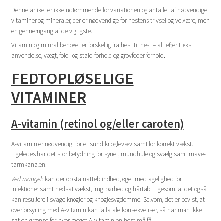
Denne artikel er ikke udtømmende for variationen og antallet af nødvendige
vitaminer og mineraler, der er nødvendige for hestens trivsel og velvære, men
en gennemgang af de vigtigste.
Vitamin og minral behovet er forskellig fra hest til hest – alt efter F.eks.
anvendelse, vægt, fold- og stald forhold og grovfoder forhold.
FEDTOPLØSELIGE
VITAMINER
A-vitamin (retinol og/eller caroten)
A-vitamin er nødvendigt for et sund knoglevæv samt for korrekt vækst.
Ligeledes har det stor betydning for synet, mundhule og svælg samt mave-
tarmkanalen.
Ved mangel:
kan der opstå natteblindhed, øget medtagelighed for
infektioner samt nedsat vækst, frugtbarhed og hårtab. Ligesom, at det også
kan resultere i svage knogler og knoglesygdomme. Selvom, det er bevist, at
overforsyning med A-vitamin kan få fatale konsekvenser, så har man ikke
sat en grænse for, hvor meget A-vitamin en hest må få.