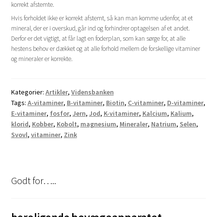
korrekt afstemte.
Hvis forholdet ikke er korrekt afstemt, så kan man komme udenfor, at et
mineral, der er i overskud, går ind og forhindrer optagelsen af et andet.
Derfor er det vigtigt, at får lagt en foderplan, som kan sørge for, at alle
hestens behov er dækket og at alle forhold mellem de forskellige vitaminer
og mineraler er korrekte.
Kategorier:
Artikler
,
Vidensbanken
Tags:
A-vitaminer
,
B-vitaminer
,
Biotin
,
C-vitaminer
,
D-vitaminer
,
E-vitaminer
,
fosfor
,
Jern
,
Jod
,
K-vitaminer
,
Kalcium
,
Kalium
,
klorid
,
Kobber
,
Kobolt
,
magnesium
,
Mineraler
,
Natrium
,
Selen
,
Svovl
,
vitaminer
,
Zink
Godt for…..