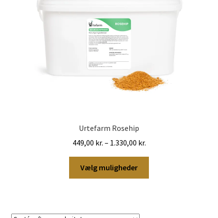
Urtefarm Rosehip
Prisinterval:
449,00
kr.
–
1.330,00
kr.
449,00 kr.
Dette
til
Vælg muligheder
vare
1.330,00 kr.
har
flere
varianter.