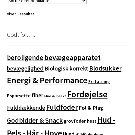
Mulighederne
kan
Viser 1 resultat
vælges
på
varesiden
Godt for…..
bevægeapparatet
beroligende
Blodsukker
bevægelighed
Biologisk korrekt
Energi & Performance
Erstatning
Fordøjelse
fiber
Esparsette
Flue & Insekt
Fuldfoder
Fulddækkende
Føl & Plag
Hud -
Godbidder & Snack
grovfoder
hest
Pels - Hår - Hove
Hund
Hvalp
Hø
Hønet