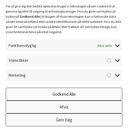
Mobilepay: 29630
For at give dig den bedste oplevelse bruger vi teknologier såsom cookies til at
gemme og/eller få adgang til enhedsoplysninger. Hvis du giver samtykke (at
trykke på
Godkend Alle
) til brugen af disse teknologier, kan vi behandle data
såsom browseradfærd eller unikke identifikatorer på dette websted. Hvis du ikke
giver dit samtykke (at trykke på
Afvis
) eller trækker dit samtykke tilbage, kan
visse funktioner blive påvirket negativt.
Funktionsdygtig
Altid aktiv
Privatlivspolitik
Statistikker
Statisti
Cookiepolitik
Marketing
Marketi
Godkend Alle
© Ravnholm Foderhus 2026
Afvis
Privatlivspolitik
Lavet med WooCommerce
.
Gem Valg
0