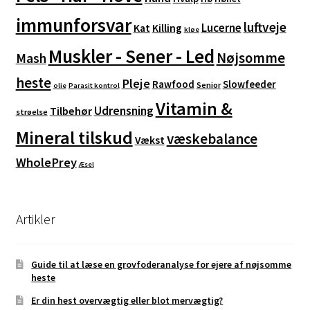
immunforsvar
luftveje
Lucerne
Kat
Killing
kløe
Muskler - Sener - Led
Nøjsomme
Mash
heste
Pleje
Rawfood
Slowfeeder
Senior
olie
Parasit kontrol
Vitamin &
Udrensning
Tilbehør
strøelse
Mineral tilskud
væskebalance
Vækst
WholePrey
Æsel
Artikler
Guide til at læse en grovfoderanalyse for ejere af nøjsomme
heste
Er din hest overvægtig eller blot mervægtig?