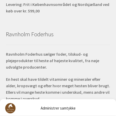
Levering:
Frit i Københavnsområdet og Nordsjælland ved
køb over kr. 599,00
Ravnholm Foderhus
Ravnholm Foderhus sælger foder, tilskud- og
plejeprodukter til heste af højeste kvalitet, fra nøje
udvalgte producenter.
En hest skal have tildelt vitaminer og mineraler efter
alder, kropsvægt og efter hvor meget hesten bliver brugt.
Ellers vil mange heste komme i underskud, mens andre vil
komme i overskud.
Administrer samtykke
Bank: Nordea / Reg: 2413 Konto nr. 6285 704 772