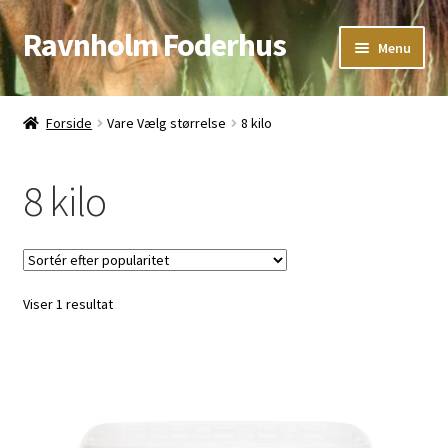
Ravnholm Foderhus
Spring
Spring
Menu
til
til
navigation
indhold
Åbningstider
Forside
Vare Vælg størrelse
8 kilo
Kurv
8 kilo
Viser 1 resultat