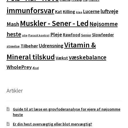
immunforsvar
luftveje
Lucerne
Kat
Killing
kløe
Muskler - Sener - Led
Nøjsomme
Mash
heste
Pleje
Rawfood
Slowfeeder
Senior
olie
Parasit kontrol
Vitamin &
Udrensning
Tilbehør
strøelse
Mineral tilskud
væskebalance
Vækst
WholePrey
Æsel
Artikler
Guide til at læse en grovfoderanalyse for ejere af nøjsomme
heste
Er din hest overvægtig eller blot mervægtig?