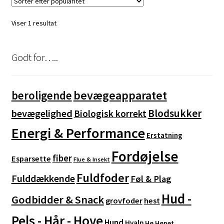
Mulighederne
kan
Viser 1 resultat
vælges
på
varesiden
Godt for…..
bevægeapparatet
beroligende
Blodsukker
bevægelighed
Biologisk korrekt
Energi & Performance
Erstatning
Fordøjelse
fiber
Esparsette
Flue & Insekt
Fuldfoder
Fulddækkende
Føl & Plag
Hud -
Godbidder & Snack
grovfoder
hest
Pels - Hår - Hove
Hund
Hvalp
Hø
Hønet