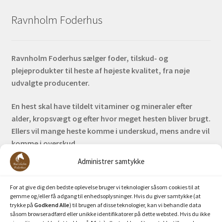
Ravnholm Foderhus
Ravnholm Foderhus sælger foder, tilskud- og
plejeprodukter til heste af højeste kvalitet, fra nøje
udvalgte producenter.
En hest skal have tildelt vitaminer og mineraler efter
alder, kropsvægt og efter hvor meget hesten bliver brugt.
Ellers vil mange heste komme i underskud, mens andre vil
komme i overskud.
Administrer samtykke
Bank: Nordea / Reg: 2413 Konto nr. 6285 704 772
Mobilepay: 29630
For at give dig den bedste oplevelse bruger vi teknologier såsom cookies til at
gemme og/eller få adgang til enhedsoplysninger. Hvis du giver samtykke (at
trykke på
Godkend Alle
) til brugen af disse teknologier, kan vi behandle data
såsom browseradfærd eller unikke identifikatorer på dette websted. Hvis du ikke