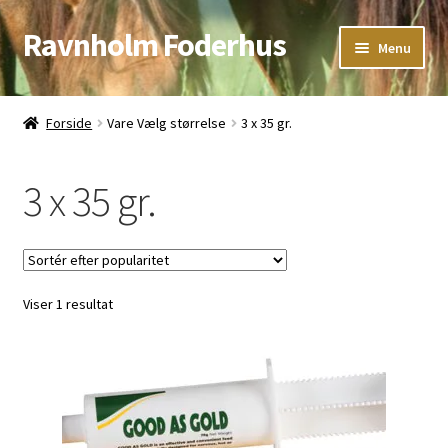
Ravnholm Foderhus
Spring
Spring
Menu
til
til
navigation
indhold
Åbningstider
Forside
Vare Vælg størrelse
3 x 35 gr.
Kurv
3 x 35 gr.
Viser 1 resultat