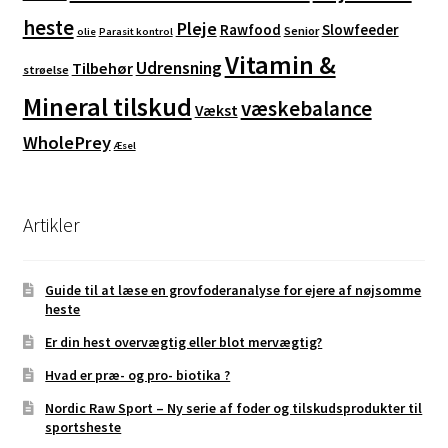
heste
Pleje
Rawfood
Slowfeeder
Senior
olie
Parasit kontrol
Vitamin &
Udrensning
Tilbehør
strøelse
Mineral tilskud
væskebalance
Vækst
WholePrey
Æsel
Artikler
Guide til at læse en grovfoderanalyse for ejere af nøjsomme
heste
Er din hest overvægtig eller blot mervægtig?
Hvad er præ- og pro- biotika ?
Nordic Raw Sport – Ny serie af foder og tilskudsprodukter til
sportsheste