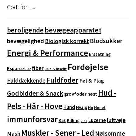
varesiden
Godt for…..
bevægeapparatet
beroligende
Blodsukker
bevægelighed
Biologisk korrekt
Energi & Performance
Erstatning
Fordøjelse
fiber
Esparsette
Flue & Insekt
Fuldfoder
Fulddækkende
Føl & Plag
Hud -
Godbidder & Snack
grovfoder
hest
Pels - Hår - Hove
Hund
Hvalp
Hø
Hønet
immunforsvar
luftveje
Lucerne
Kat
Killing
kløe
Muskler - Sener - Led
Nøjsomme
Mash