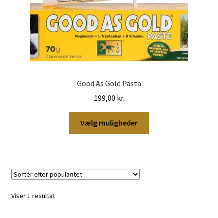
Good As Gold Pasta
199,00
kr.
Dette
Vælg muligheder
vare
har
flere
varianter.
Mulighederne
kan
Viser 1 resultat
vælges
på