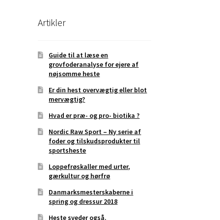
Artikler
Guide til at læse en
grovfoderanalyse for ejere af
nøjsomme heste
Er din hest overvægtig eller blot
mervægtig?
Hvad er præ- og pro- biotika ?
Nordic Raw Sport – Ny serie af
foder og tilskudsprodukter til
sportsheste
Loppefrøskaller med urter,
gærkultur og hørfrø
Danmarksmesterskaberne i
spring og dressur 2018
Heste sveder også.