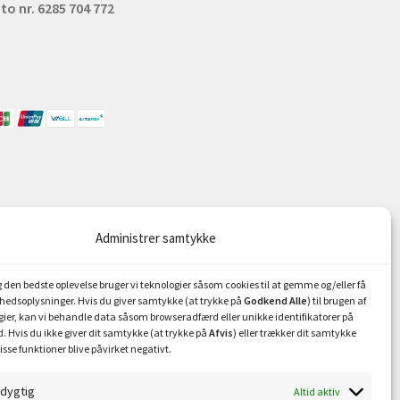
to nr. 6285 704 772
Administrer samtykke
ig den bedste oplevelse bruger vi teknologier såsom cookies til at gemme og/eller få
hedsoplysninger. Hvis du giver samtykke (at trykke på
Godkend Alle
) til brugen af
gier, kan vi behandle data såsom browseradfærd eller unikke identifikatorer på
. Hvis du ikke giver dit samtykke (at trykke på
Afvis
) eller trækker dit samtykke
isse funktioner blive påvirket negativt.
sdygtig
Altid aktiv