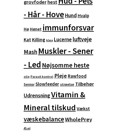
Hud - Pels
grovfoder
hest
- Hår - Hove
Hund
Hvalp
immunforsvar
Hø
Hønet
luftveje
Lucerne
Kat
Killing
kløe
Muskler - Sener
Mash
- Led
Nøjsomme heste
Pleje
Rawfood
olie
Parasit kontrol
Tilbehør
Slowfeeder
Senior
strøelse
Vitamin &
Udrensning
Mineral tilskud
Vækst
væskebalance
WholePrey
Æsel