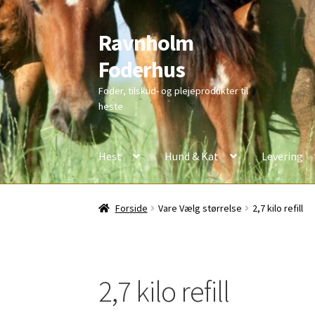
Ravnholm
Spring
Spring
til
til
Foderhus
navigation
indhold
Foder, tilskud- og plejeprodukter til
heste
Hest
Hund & Kat
Levering
Forside
Vare Vælg størrelse
2,7 kilo refill
2,7 kilo refill