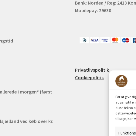
Bank: Nordea / Reg: 2413 Kon
Mobilepay: 29630
ingstid
m
Privatlivspolitik
Cookiepolitik
 allerede i morgen* (først
For at give d
adgang til en
disse teknolo
dette websted
tilbage, kan v
jælland ved køb over kr.
Funktion