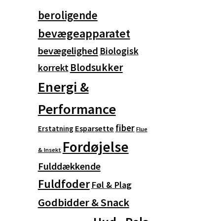
beroligende
bevægeapparatet
bevægelighed
Biologisk
Blodsukker
korrekt
Energi &
Performance
fiber
Esparsette
Erstatning
Flue
Fordøjelse
& Insekt
Fulddækkende
Fuldfoder
Føl & Plag
Godbidder & Snack