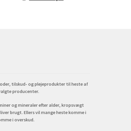
er, tilskud- og plejeprodukter til heste af
dvalgte producenter.
aminer og mineraler efter alder, kropsvægt
liver brugt. Ellers vil mange heste komme i
omme i overskud.