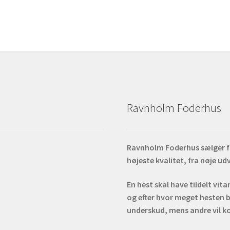
Ravnholm Foderhus
Ravnholm Foderhus sælger fod
højeste kvalitet, fra nøje u
En hest skal have tildelt vit
og efter hvor meget hesten b
underskud, mens andre vil k