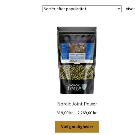
Viser
Nordic Joint Power
Prisinterval:
819,00
kr.
–
2.269,00
kr.
819,00 kr.
Dette
til
Vælg muligheder
vare
2.269,00 kr.