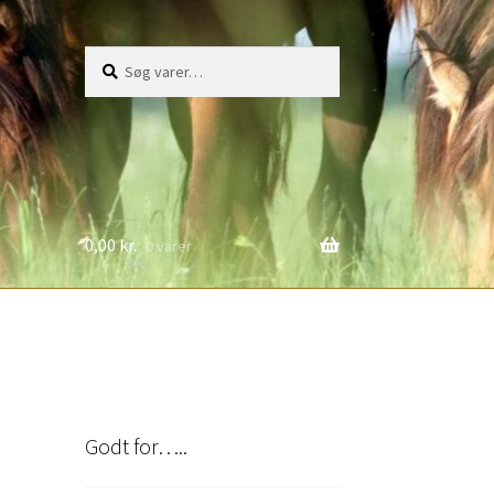
Søg
Søg
efter:
0,00
kr.
0 varer
Godt for…..