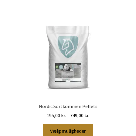
Mulighederne
kan
vælges
på
varesiden
Nordic Sortkommen Pellets
Prisinterval:
195,00
kr.
–
749,00
kr.
195,00 kr.
Dette
til
Vælg muligheder
vare