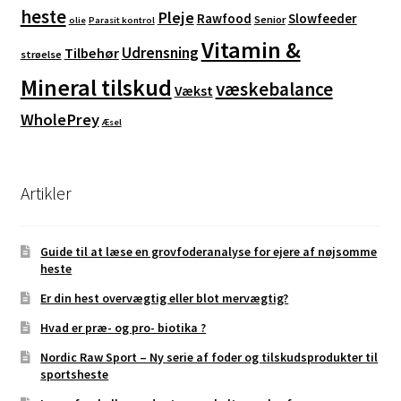
heste
Pleje
Rawfood
Slowfeeder
Senior
olie
Parasit kontrol
Vitamin &
Udrensning
Tilbehør
strøelse
Mineral tilskud
væskebalance
Vækst
WholePrey
Æsel
Artikler
Guide til at læse en grovfoderanalyse for ejere af nøjsomme
heste
Er din hest overvægtig eller blot mervægtig?
Hvad er præ- og pro- biotika ?
Nordic Raw Sport – Ny serie af foder og tilskudsprodukter til
sportsheste