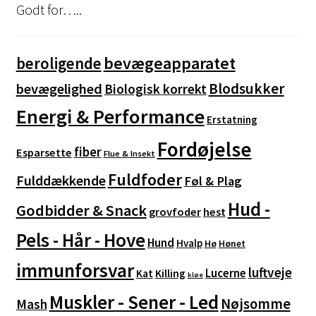
varesiden
Godt for…..
bevægeapparatet
beroligende
Blodsukker
bevægelighed
Biologisk korrekt
Energi & Performance
Erstatning
Fordøjelse
fiber
Esparsette
Flue & Insekt
Fuldfoder
Fulddækkende
Føl & Plag
Hud -
Godbidder & Snack
grovfoder
hest
Pels - Hår - Hove
Hund
Hvalp
Hø
Hønet
immunforsvar
luftveje
Lucerne
Kat
Killing
kløe
Muskler - Sener - Led
Nøjsomme
Mash