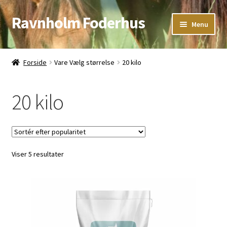
Ravnholm Foderhus
Spring
Spring
Menu
til
til
navigation
indhold
Åbningstider
Forside
Vare Vælg størrelse
20 kilo
Kurv
20 kilo
Sorteret
Viser 5 resultater
efter
popularitet