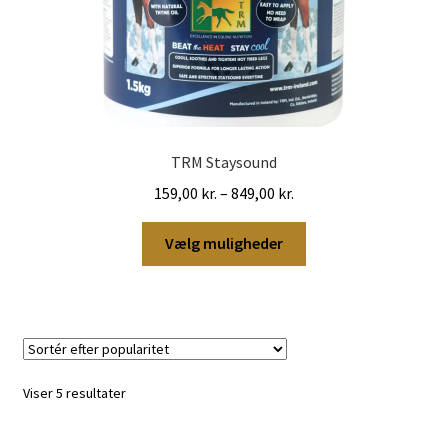
TRM Staysound
Prisinterval:
159,00
kr.
–
849,00
kr.
159,00 kr.
Dette
til
Vælg muligheder
vare
849,00 kr.
har
flere
varianter.
Mulighederne
kan
Sorteret
Viser 5 resultater
vælges
efter
på
popularitet