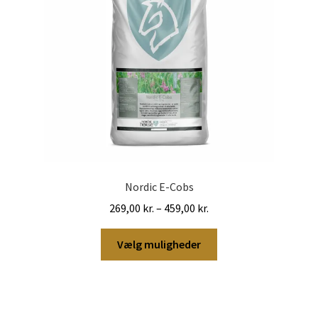
Nordic E-Cobs
Prisinterval:
269,00
kr.
–
459,00
kr.
269,00 kr.
Dette
til
Vælg muligheder
vare
459,00 kr.
har
flere
varianter.