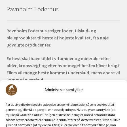
Ravnholm Foderhus
Ravnholm Foderhus sælger foder, tilskud- og
plejeprodukter til heste af højeste kvalitet, fra nøje
udvalgte producenter.
En hest skal have tildelt vitaminer og mineraler efter
alder, kropsvægt og efter hvor meget hesten bliver brugt.
Ellers vil mange heste komme i underskud, mens andre vil
komme i overskud.
Administrer samtykke
Bank: Nordea / Reg: 2413 Konto nr. 6285 704 772
Mobilepay: 29630
For at give dig den bedste oplevelse bruger vi teknologier såsom cookies til at
gemme og/eller få adgang til enhedsoplysninger. Hvis du giver samtykke (at
trykke på
Godkend Alle
) til brugen af disse teknologier, kan vi behandle data
såsom browseradfærd eller unikke identifikatorer på dette websted. Hvis du ikke
giver dit samtykke (at trykke på
Afvis
) eller trækker dit samtykke tilbage, kan