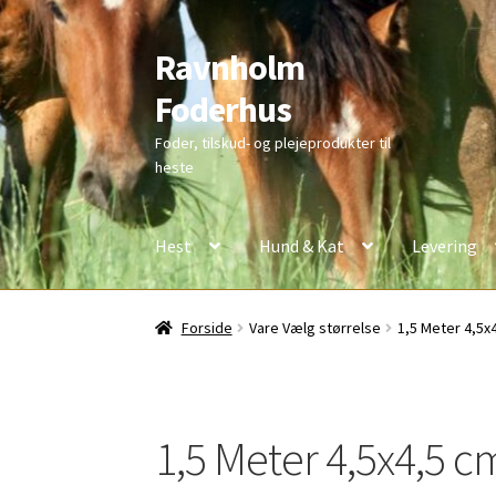
Ravnholm
Spring
Spring
til
til
Foderhus
navigation
indhold
Foder, tilskud- og plejeprodukter til
heste
Hest
Hund & Kat
Levering
Forside
Vare Vælg størrelse
1,5 Meter 4,5x
1,5 Meter 4,5x4,5 c