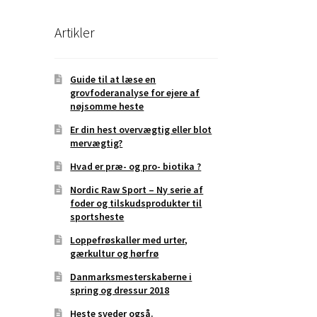
Artikler
Guide til at læse en
grovfoderanalyse for ejere af
nøjsomme heste
Er din hest overvægtig eller blot
mervægtig?
Hvad er præ- og pro- biotika ?
Nordic Raw Sport – Ny serie af
foder og tilskudsprodukter til
sportsheste
Loppefrøskaller med urter,
gærkultur og hørfrø
Danmarksmesterskaberne i
spring og dressur 2018
Heste sveder også.