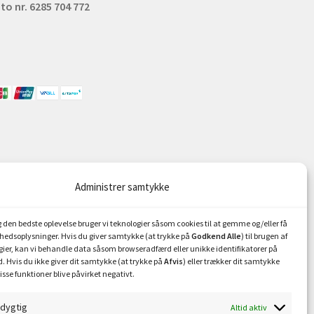
to nr. 6285 704 772
Administrer samtykke
ig den bedste oplevelse bruger vi teknologier såsom cookies til at gemme og/eller få
hedsoplysninger. Hvis du giver samtykke (at trykke på
Godkend Alle
) til brugen af
gier, kan vi behandle data såsom browseradfærd eller unikke identifikatorer på
. Hvis du ikke giver dit samtykke (at trykke på
Afvis
) eller trækker dit samtykke
isse funktioner blive påvirket negativt.
sdygtig
Altid aktiv