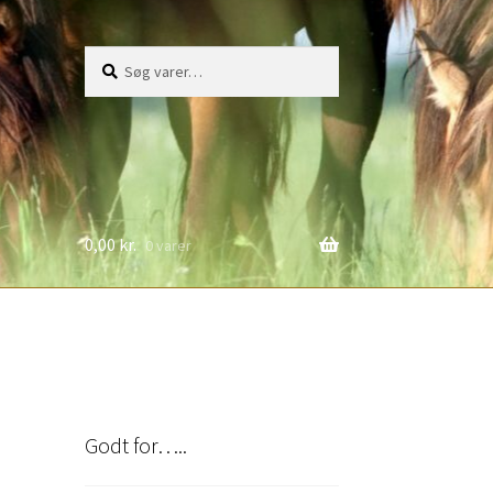
Søg
Søg
efter:
0,00
kr.
0 varer
Godt for…..