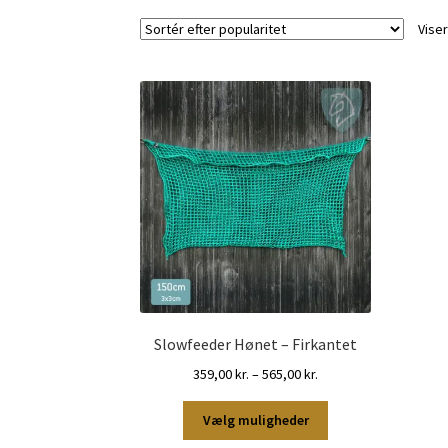
Viser
Slowfeeder Hønet – Firkantet
Prisinterval:
359,00
kr.
–
565,00
kr.
359,00 kr.
Dette
til
Vælg muligheder
vare
565,00 kr.