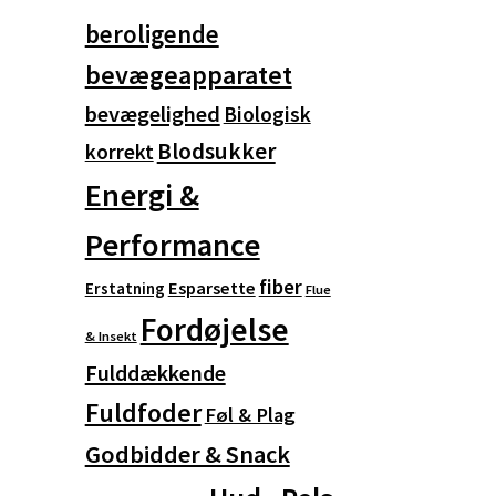
beroligende
bevægeapparatet
bevægelighed
Biologisk
Blodsukker
korrekt
Energi &
Performance
fiber
Esparsette
Erstatning
Flue
Fordøjelse
& Insekt
Fulddækkende
Fuldfoder
Føl & Plag
Godbidder & Snack