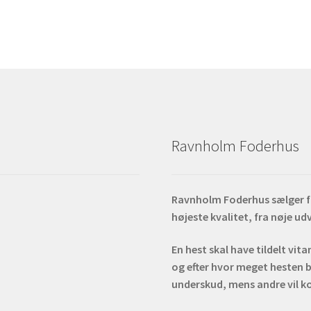
Ravnholm Foderhus
Ravnholm Foderhus sælger fod
højeste kvalitet, fra nøje u
En hest skal have tildelt vit
og efter hvor meget hesten b
underskud, mens andre vil k