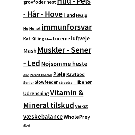
Hud - Pels
grovfoder
hest
- Hår - Hove
Hund
Hvalp
immunforsvar
Hø
Hønet
luftveje
Lucerne
Kat
Killing
kløe
Muskler - Sener
Mash
- Led
Nøjsomme heste
Pleje
Rawfood
olie
Parasit kontrol
Tilbehør
Slowfeeder
Senior
strøelse
Vitamin &
Udrensning
Mineral tilskud
Vækst
væskebalance
WholePrey
Æsel