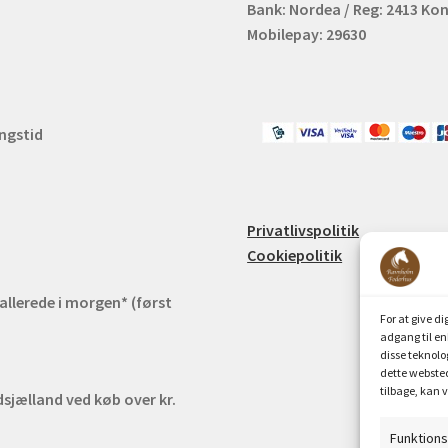
Bank: Nordea / Reg: 2413 Kon
Mobilepay: 29630
ingstid
m
Privatlivspolitik
Cookiepolitik
 allerede i morgen* (først
For at give d
adgang til en
disse teknolo
dette websted
tilbage, kan v
jælland ved køb over kr.
Funktion