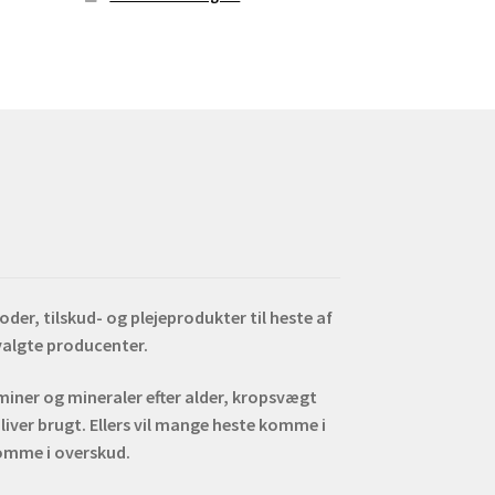
er, tilskud- og plejeprodukter til heste af
dvalgte producenter.
aminer og mineraler efter alder, kropsvægt
liver brugt. Ellers vil mange heste komme i
omme i overskud.