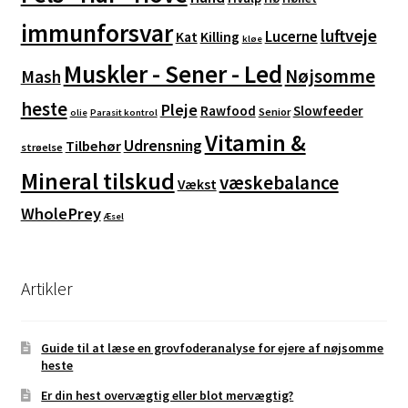
immunforsvar
luftveje
Lucerne
Kat
Killing
kløe
Muskler - Sener - Led
Nøjsomme
Mash
heste
Pleje
Rawfood
Slowfeeder
Senior
olie
Parasit kontrol
Vitamin &
Udrensning
Tilbehør
strøelse
Mineral tilskud
væskebalance
Vækst
WholePrey
Æsel
Artikler
Guide til at læse en grovfoderanalyse for ejere af nøjsomme
heste
Er din hest overvægtig eller blot mervægtig?