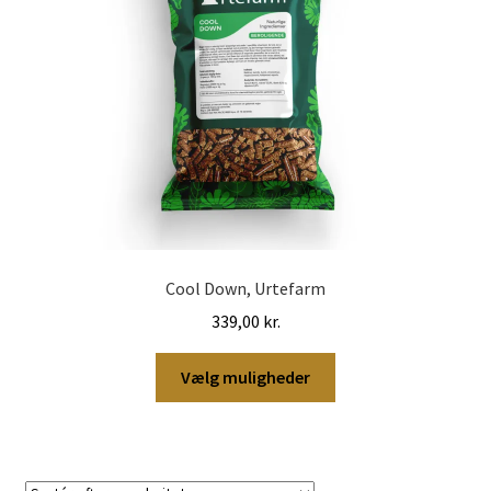
Cool Down, Urtefarm
339,00
kr.
Dette
Vælg muligheder
vare
har
flere
varianter.