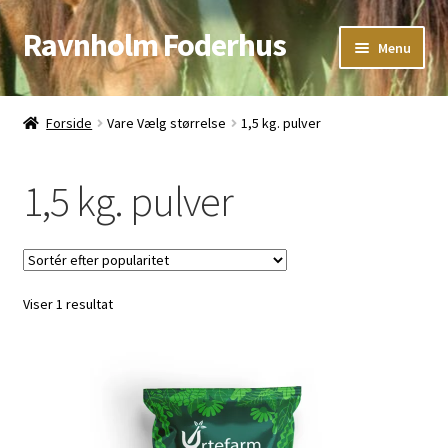
Ravnholm Foderhus
Spring
Spring
Menu
til
til
navigation
indhold
Åbningstider
Forside
Vare Vælg størrelse
1,5 kg. pulver
Kurv
1,5 kg. pulver
Viser 1 resultat