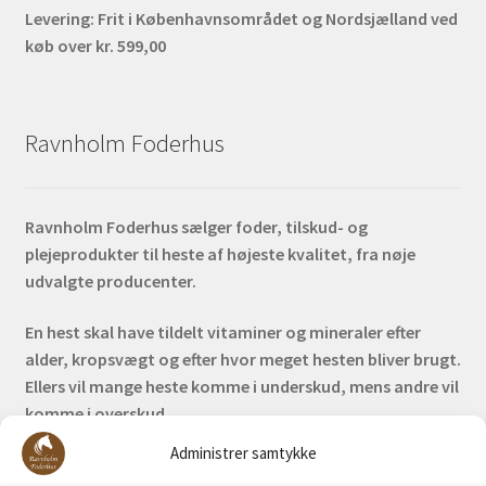
Levering:
Frit i Københavnsområdet og Nordsjælland ved
køb over kr. 599,00
Ravnholm Foderhus
Ravnholm Foderhus sælger foder, tilskud- og
plejeprodukter til heste af højeste kvalitet, fra nøje
udvalgte producenter.
En hest skal have tildelt vitaminer og mineraler efter
alder, kropsvægt og efter hvor meget hesten bliver brugt.
Ellers vil mange heste komme i underskud, mens andre vil
komme i overskud.
Administrer samtykke
Bank: Nordea / Reg: 2413 Konto nr. 6285 704 772