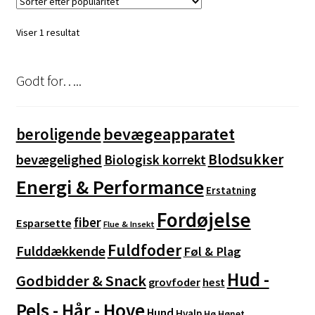
Mulighederne
kan
Viser 1 resultat
vælges
på
varesiden
Godt for…..
bevægeapparatet
beroligende
Blodsukker
bevægelighed
Biologisk korrekt
Energi & Performance
Erstatning
Fordøjelse
fiber
Esparsette
Flue & Insekt
Fuldfoder
Fulddækkende
Føl & Plag
Hud -
Godbidder & Snack
grovfoder
hest
Pels - Hår - Hove
Hund
Hvalp
Hø
Hønet