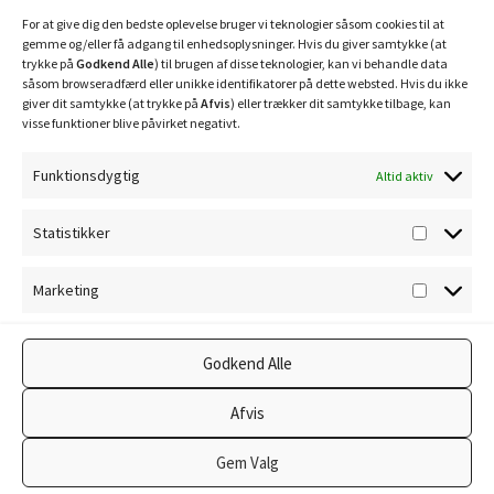
Mobilepay: 29630
For at give dig den bedste oplevelse bruger vi teknologier såsom cookies til at
gemme og/eller få adgang til enhedsoplysninger. Hvis du giver samtykke (at
trykke på
Godkend Alle
) til brugen af disse teknologier, kan vi behandle data
såsom browseradfærd eller unikke identifikatorer på dette websted. Hvis du ikke
giver dit samtykke (at trykke på
Afvis
) eller trækker dit samtykke tilbage, kan
visse funktioner blive påvirket negativt.
Funktionsdygtig
Altid aktiv
Privatlivspolitik
Statistikker
Statisti
Cookiepolitik
Marketing
Marketi
Godkend Alle
© Ravnholm Foderhus 2026
Afvis
Privatlivspolitik
Lavet med WooCommerce
.
Gem Valg
0