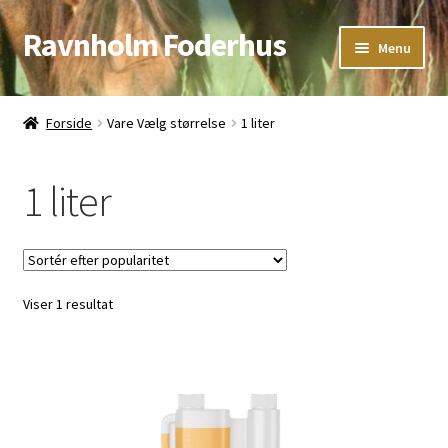
Ravnholm Foderhus
Spring
Spring
Menu
til
til
navigation
indhold
Åbningstider
Forside
Vare Vælg størrelse
1 liter
Kurv
1 liter
Viser 1 resultat