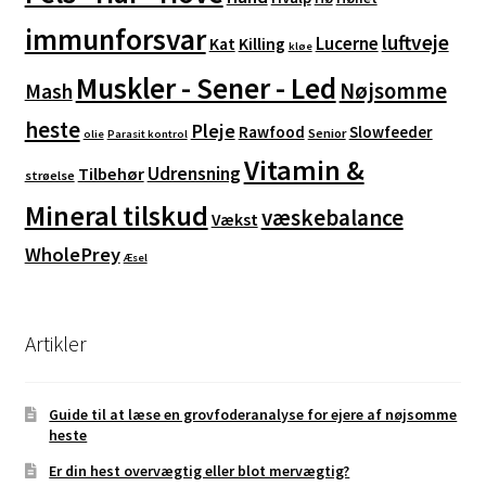
immunforsvar
luftveje
Lucerne
Kat
Killing
kløe
Muskler - Sener - Led
Nøjsomme
Mash
heste
Pleje
Rawfood
Slowfeeder
Senior
olie
Parasit kontrol
Vitamin &
Udrensning
Tilbehør
strøelse
Mineral tilskud
væskebalance
Vækst
WholePrey
Æsel
Artikler
Guide til at læse en grovfoderanalyse for ejere af nøjsomme
heste
Er din hest overvægtig eller blot mervægtig?