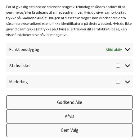
Mobilepay: 29630
For at give dig den bedste oplevelse bruger vi teknologier såsom cookies til at
gemme og/eller få adgang til enhedsoplysninger. Hvis du giver samtykke (at
trykke på
Godkend Alle
) til brugen af disse teknologier, kan vi behandle data
såsom browseradfærd eller unikke identifikatorer på dette websted. Hvis du ikke
giver dit samtykke (at trykke på
Afvis
) eller trækker dit samtykke tilbage, kan
visse funktioner blive påvirket negativt.
Funktionsdygtig
Altid aktiv
Privatlivspolitik
Statistikker
Statisti
Cookiepolitik
Marketing
Marketi
Godkend Alle
© Ravnholm Foderhus 2026
Afvis
Privatlivspolitik
Lavet med WooCommerce
.
Gem Valg
0