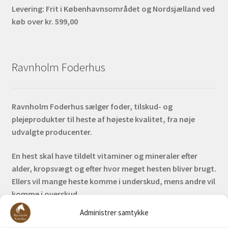
Levering:
Frit i Københavnsområdet og Nordsjælland ved
køb over kr. 599,00
Ravnholm Foderhus
Ravnholm Foderhus sælger foder, tilskud- og
plejeprodukter til heste af højeste kvalitet, fra nøje
udvalgte producenter.
En hest skal have tildelt vitaminer og mineraler efter
alder, kropsvægt og efter hvor meget hesten bliver brugt.
Ellers vil mange heste komme i underskud, mens andre vil
komme i overskud.
Administrer samtykke
Bank: Nordea / Reg: 2413 Konto nr. 6285 704 772