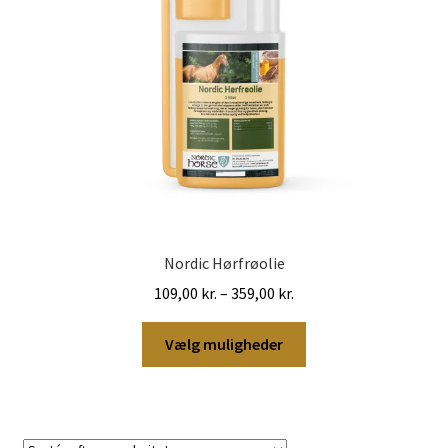
Nordic Hørfrøolie
Prisinterval:
109,00
kr.
–
359,00
kr.
109,00 kr.
Dette
til
Vælg muligheder
vare
359,00 kr.
har
flere
varianter.