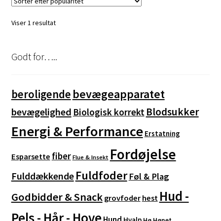
Mulighederne
kan
Viser 1 resultat
vælges
på
varesiden
Godt for…..
bevægeapparatet
beroligende
Blodsukker
bevægelighed
Biologisk korrekt
Energi & Performance
Erstatning
Fordøjelse
fiber
Esparsette
Flue & Insekt
Fuldfoder
Fulddækkende
Føl & Plag
Hud -
Godbidder & Snack
grovfoder
hest
Pels - Hår - Hove
Hund
Hvalp
Hø
Hønet