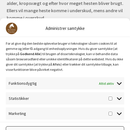
alder, kropsvægt og efter hvor meget hesten bliver brugt.
Ellers vil mange heste komme i underskud, mens andre vil
komme i overskud.
Administrer samtykke
Bank: Nordea / Reg: 2413 Konto nr. 6285 704 772
Mobilepay: 29630
For at give dig den bedste oplevelse bruger vi teknologier såsom cookies til at
gemme og/eller få adgang til enhedsoplysninger. Hvis du giver samtykke (at
trykke på
Godkend Alle
) til brugen af disse teknologier, kan vi behandle data
såsom browseradfærd eller unikke identifikatorer på dette websted. Hvis du ikke
giver dit samtykke (at trykke på
Afvis
) eller trækker dit samtykke tilbage, kan
visse funktioner blive påvirket negativt.
Funktionsdygtig
Altid aktiv
Privatlivspolitik
Statistikker
Statisti
Cookiepolitik
Marketing
Marketi