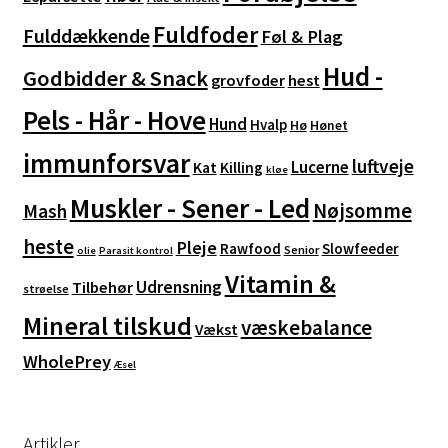
Fuldfoder
Fulddækkende
Føl & Plag
Hud -
Godbidder & Snack
grovfoder
hest
Pels - Hår - Hove
Hund
Hvalp
Hø
Hønet
immunforsvar
luftveje
Lucerne
Kat
Killing
kløe
Muskler - Sener - Led
Nøjsomme
Mash
heste
Pleje
Rawfood
Slowfeeder
Senior
olie
Parasit kontrol
Vitamin &
Udrensning
Tilbehør
strøelse
Mineral tilskud
væskebalance
Vækst
WholePrey
Æsel
Artikler