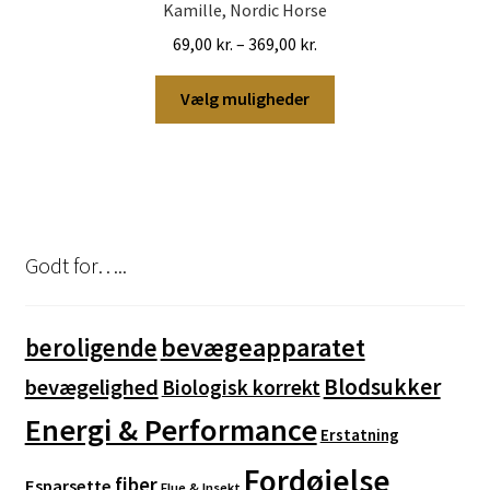
Kamille, Nordic Horse
Prisinterval:
69,00
kr.
–
369,00
kr.
69,00 kr.
Dette
til
Vælg muligheder
vare
369,00 kr.
har
flere
varianter.
Mulighederne
kan
Godt for…..
vælges
på
varesiden
bevægeapparatet
beroligende
Blodsukker
bevægelighed
Biologisk korrekt
Energi & Performance
Erstatning
Fordøjelse
fiber
Esparsette
Flue & Insekt