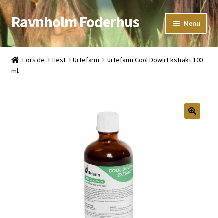
Ravnholm Foderhus
Spring
Spring
Menu
til
til
navigation
indhold
Åbningstider
Forside
Hest
Urtefarm
Urtefarm Cool Down Ekstrakt 100
ml.
Kurv