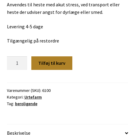
Anvendes til heste med akut stress, ved transport eller
heste der udviser angst for dyrlæge eller smed.
Levering 4-5 dage
Tilgængelig på restordre
Urtefarm
Tilføj til kurv
Cool
Down
Ekstrakt
100
Varenummer (SKU):
6100
Kategori:
Urtefarm
ml.
Tag:
beroligende
antal
Beskrivelse