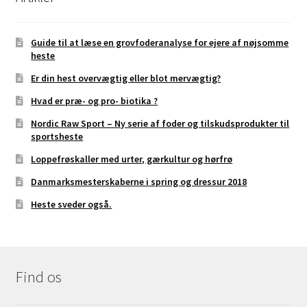
Guide til at læse en grovfoderanalyse for ejere af nøjsomme
heste
Er din hest overvægtig eller blot mervægtig?
Hvad er præ- og pro- biotika ?
Nordic Raw Sport – Ny serie af foder og tilskudsprodukter til
sportsheste
Loppefrøskaller med urter, gærkultur og hørfrø
Danmarksmesterskaberne i spring og dressur 2018
Heste sveder også.
Find os