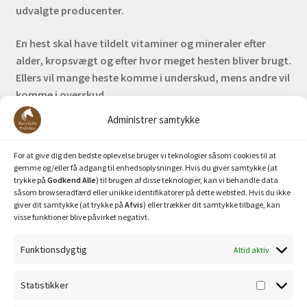
udvalgte producenter.
En hest skal have tildelt vitaminer og mineraler efter
alder, kropsvægt og efter hvor meget hesten bliver brugt.
Ellers vil mange heste komme i underskud, mens andre vil
komme i overskud.
Administrer samtykke
Bank: Nordea / Reg: 2413 Konto nr. 6285 704 772
Mobilepay: 29630
For at give dig den bedste oplevelse bruger vi teknologier såsom cookies til at
gemme og/eller få adgang til enhedsoplysninger. Hvis du giver samtykke (at
trykke på
Godkend Alle
) til brugen af disse teknologier, kan vi behandle data
såsom browseradfærd eller unikke identifikatorer på dette websted. Hvis du ikke
giver dit samtykke (at trykke på
Afvis
) eller trækker dit samtykke tilbage, kan
visse funktioner blive påvirket negativt.
Funktionsdygtig
Altid aktiv
Privatlivspolitik
Statistikker
Statisti
Cookiepolitik