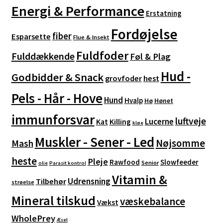
Energi & Performance
Erstatning
Fordøjelse
fiber
Esparsette
Flue & Insekt
Fuldfoder
Fulddækkende
Føl & Plag
Hud -
Godbidder & Snack
grovfoder
hest
Pels - Hår - Hove
Hund
Hvalp
Hø
Hønet
immunforsvar
luftveje
Lucerne
Kat
Killing
kløe
Muskler - Sener - Led
Nøjsomme
Mash
heste
Pleje
Rawfood
Slowfeeder
Senior
olie
Parasit kontrol
Vitamin &
Udrensning
Tilbehør
strøelse
Mineral tilskud
væskebalance
Vækst
WholePrey
Æsel