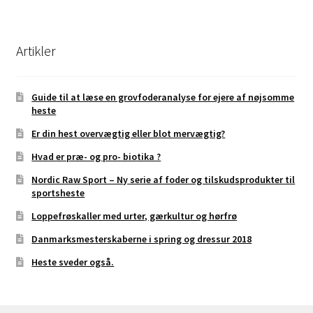
Artikler
Guide til at læse en grovfoderanalyse for ejere af nøjsomme
heste
Er din hest overvægtig eller blot mervægtig?
Hvad er præ- og pro- biotika ?
Nordic Raw Sport – Ny serie af foder og tilskudsprodukter til
sportsheste
Loppefrøskaller med urter, gærkultur og hørfrø
Danmarksmesterskaberne i spring og dressur 2018
Heste sveder også.