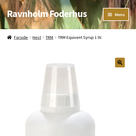
Ravnholm Foderhus
Spring
Spring
Menu
til
til
navigation
indhold
Åbningstider
Forside
Hest
TRM
TRM Equivent Syrup 1 ltr.
Kurv