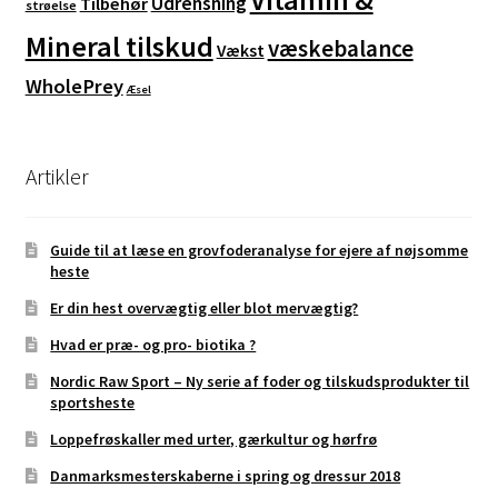
Udrensning
Tilbehør
strøelse
Mineral tilskud
væskebalance
Vækst
WholePrey
Æsel
Artikler
Guide til at læse en grovfoderanalyse for ejere af nøjsomme
heste
Er din hest overvægtig eller blot mervægtig?
Hvad er præ- og pro- biotika ?
Nordic Raw Sport – Ny serie af foder og tilskudsprodukter til
sportsheste
Loppefrøskaller med urter, gærkultur og hørfrø
Danmarksmesterskaberne i spring og dressur 2018