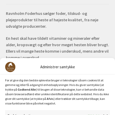
Ravnholm Foderhus sælger foder, tilskud- og
plejeprodukter til heste af højeste kvalitet, fra nøje
udvalgte producenter.
En hest skal have tildelt vitaminer og mineraler efter
alder, kropsvægt og efter hvor meget hesten bliver brugt.
Ellers vil mange heste komme i underskud, mens andre vil
komme i overskud.
Administrer samtykke
Bank: Nordea / Reg: 2413 Konto nr. 6285 704 772
Mobilepay: 29630
For at give dig den bedste oplevelse bruger vi teknologier såsom cookies til at
gemme og/eller få adgang til enhedsoplysninger. Hvis du giver samtykke (at
trykke på
Godkend Alle
) til brugen af disse teknologier, kan vi behandle data
såsom browseradfærd eller unikke identifikatorer på dette websted. Hvis du ikke
giver dit samtykke (at trykke på
Afvis
) eller trækker dit samtykke tilbage, kan
visse funktioner blive påvirket negativt.