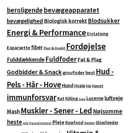
varesiden
bevægeapparatet
beroligende
Blodsukker
bevægelighed
Biologisk korrekt
Energi & Performance
Erstatning
Fordøjelse
fiber
Esparsette
Flue & Insekt
Fuldfoder
Fulddækkende
Føl & Plag
Hud -
Godbidder & Snack
grovfoder
hest
Pels - Hår - Hove
Hund
Hvalp
Hø
Hønet
immunforsvar
luftveje
Lucerne
Kat
Killing
kløe
Muskler - Sener - Led
Nøjsomme
Mash
heste
Pleje
Rawfood
Slowfeeder
Senior
olie
Parasit kontrol
Vitamin &