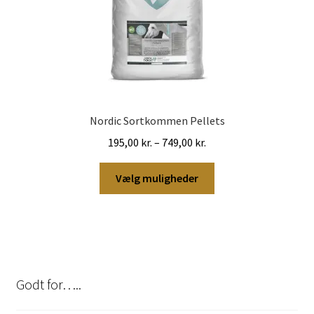
Nordic Sortkommen Pellets
Prisinterval:
195,00
kr.
–
749,00
kr.
195,00 kr.
Dette
til
Vælg muligheder
vare
749,00 kr.
har
flere
varianter.
Mulighederne
kan
Godt for…..
vælges
på