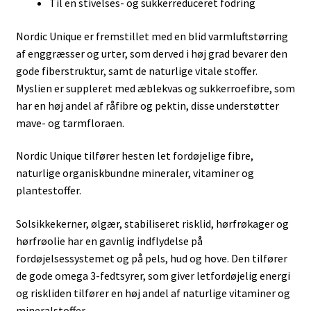
Til en stivelses- og sukkerreduceret fodring
Nordic Unique er fremstillet med en blid varmluftstørring
af enggræsser og urter, som derved i høj grad bevarer den
gode fiberstruktur, samt de naturlige vitale stoffer.
Myslien er suppleret med æblekvas og sukkerroefibre, som
har en høj andel af råfibre og pektin, disse understøtter
mave- og tarmfloraen.
Nordic Unique tilfører hesten let fordøjelige fibre,
naturlige organiskbundne mineraler, vitaminer og
plantestoffer.
Solsikkekerner, ølgær, stabiliseret risklid, hørfrøkager og
hørfrøolie har en gavnlig indflydelse på
fordøjelsessystemet og på pels, hud og hove. Den tilfører
de gode omega 3-fedtsyrer, som giver letfordøjelig energi
og riskliden tilfører en høj andel af naturlige vitaminer og
mineralstoffer.