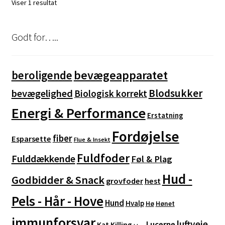
Viser 1 resultat
Godt for…..
bevægeapparatet
beroligende
Blodsukker
bevægelighed
Biologisk korrekt
Energi & Performance
Erstatning
Fordøjelse
fiber
Esparsette
Flue & Insekt
Fuldfoder
Fulddækkende
Føl & Plag
Hud -
Godbidder & Snack
grovfoder
hest
Pels - Hår - Hove
Hund
Hvalp
Hø
Hønet
immunforsvar
luftveje
Lucerne
Kat
Killing