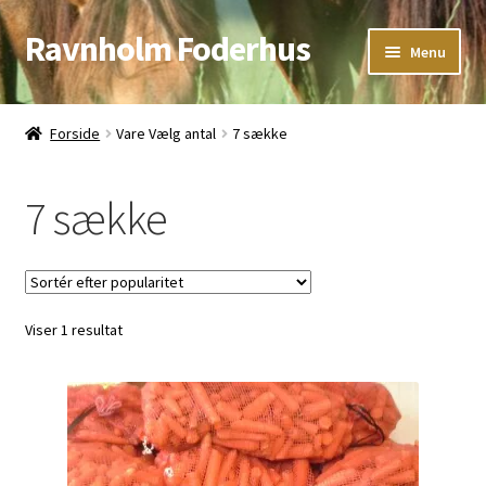
Ravnholm Foderhus
Spring
Spring
Menu
til
til
navigation
indhold
Åbningstider
Forside
Vare Vælg antal
7 sække
Kurv
7 sække
Viser 1 resultat