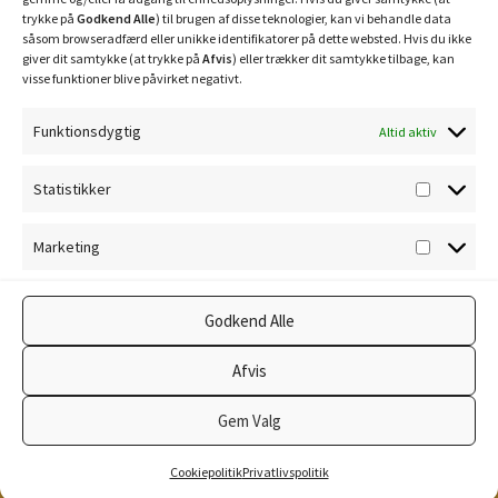
trykke på
Godkend Alle
) til brugen af disse teknologier, kan vi behandle data
såsom browseradfærd eller unikke identifikatorer på dette websted. Hvis du ikke
giver dit samtykke (at trykke på
Afvis
) eller trækker dit samtykke tilbage, kan
visse funktioner blive påvirket negativt.
Funktionsdygtig
Altid aktiv
Privatlivspolitik
Statistikker
Statisti
Cookiepolitik
Marketing
Marketi
Godkend Alle
© Ravnholm Foderhus 2026
Afvis
Privatlivspolitik
Lavet med WooCommerce
.
Gem Valg
0
Cookiepolitik
Privatlivspolitik
Søg
Søg