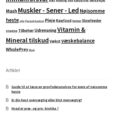
kløe
Muskler - Sener - Led
Nøjsomme
Mash
heste
Pleje
Rawfood
Slowfeeder
Senior
olie
Parasit kontrol
Vitamin &
Udrensning
Tilbehør
strøelse
Mineral tilskud
væskebalance
Vækst
WholePrey
Æsel
Artikler
Guide til at læse en grovfoderanalyse for ejere af nøjsomme
heste
Er din hest overvægtig eller blot mervægtig?
Hvad er præ- og pro- biotika ?