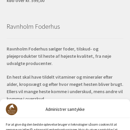
køb over kr. 599,00
Ravnholm Foderhus
Ravnholm Foderhus sælger foder, tilskud- og
plejeprodukter til heste af højeste kvalitet, fra nøje
udvalgte producenter.
En hest skal have tildelt vitaminer og mineraler efter
alder, kropsvægt og efter hvor meget hesten bliver brugt.
Ellers vil mange heste komme i underskud, mens andre vil
komme i overskud.
Administrer samtykke
Bank: Nordea / Reg: 2413 Konto nr. 6285 704 772
Mobilepay: 29630
For at give dig den bedste oplevelse bruger vi teknologier såsom cookies til at
gemme og/eller få adgang til enhedsoplysninger. Hvis du giver samtykke (at