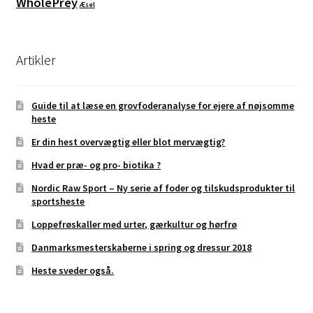
WholePrey
Æsel
Artikler
Guide til at læse en grovfoderanalyse for ejere af nøjsomme
heste
Er din hest overvægtig eller blot mervægtig?
Hvad er præ- og pro- biotika ?
Nordic Raw Sport – Ny serie af foder og tilskudsprodukter til
sportsheste
Loppefrøskaller med urter, gærkultur og hørfrø
Danmarksmesterskaberne i spring og dressur 2018
Heste sveder også.