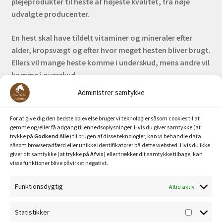
plejeprodukter til heste af højeste kvalitet, fra nøje
udvalgte producenter.
En hest skal have tildelt vitaminer og mineraler efter
alder, kropsvægt og efter hvor meget hesten bliver brugt.
Ellers vil mange heste komme i underskud, mens andre vil
komme i overskud.
Administrer samtykke
Bank: Nordea / Reg: 2413 Konto nr. 6285 704 772
Mobilepay: 29630
For at give dig den bedste oplevelse bruger vi teknologier såsom cookies til at
gemme og/eller få adgang til enhedsoplysninger. Hvis du giver samtykke (at
trykke på
Godkend Alle
) til brugen af disse teknologier, kan vi behandle data
såsom browseradfærd eller unikke identifikatorer på dette websted. Hvis du ikke
giver dit samtykke (at trykke på
Afvis
) eller trækker dit samtykke tilbage, kan
visse funktioner blive påvirket negativt.
Funktionsdygtig
Altid aktiv
Privatlivspolitik
Statistikker
Statisti
Cookiepolitik