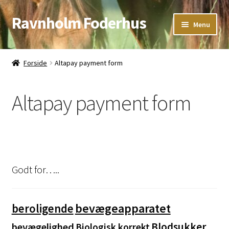
Ravnholm Foderhus
Spring
Spring
Menu
til
til
navigation
indhold
Åbningstider
Forside
Altapay payment form
Kurv
Altapay payment form
Godt for…..
bevægeapparatet
beroligende
Blodsukker
bevægelighed
Biologisk korrekt