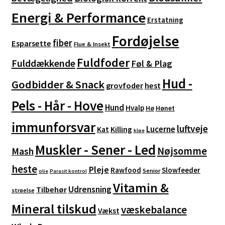
Energi & Performance
Erstatning
Fordøjelse
fiber
Esparsette
Flue & Insekt
Fuldfoder
Fulddækkende
Føl & Plag
Hud -
Godbidder & Snack
grovfoder
hest
Pels - Hår - Hove
Hund
Hvalp
Hø
Hønet
immunforsvar
luftveje
Lucerne
Kat
Killing
kløe
Muskler - Sener - Led
Nøjsomme
Mash
heste
Pleje
Rawfood
Slowfeeder
Senior
olie
Parasit kontrol
Vitamin &
Udrensning
Tilbehør
strøelse
Mineral tilskud
væskebalance
Vækst